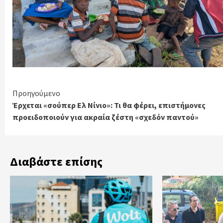
Continue
Προηγούμενο
Έρχεται «σούπερ Ελ Νίνιο»: Τι θα φέρει, επιστήμονες
Reading
προειδοποιούν για ακραία ζέστη «σχεδόν παντού»
Διαβάστε επίσης