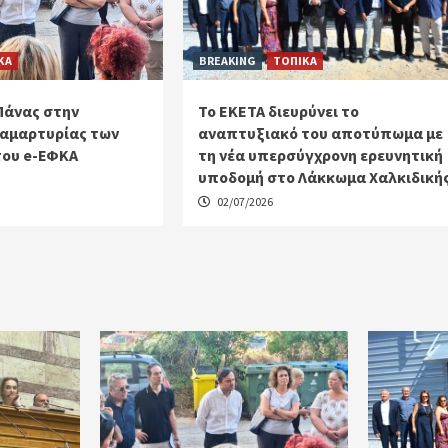
ΚΑ
BREAKING
ΤΟΠΙΚΑ
Πάνας στην
Το ΕΚΕΤΑ διευρύνει το
αμαρτυρίας των
αναπτυξιακό του αποτύπωμα με
του e-ΕΦΚΑ
τη νέα υπερσύγχρονη ερευνητική
υποδομή στο Λάκκωμα Χαλκιδική
02/07/2026