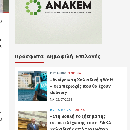
υ
α
ό
Πρόσφατα
Δημοφιλή
Επιλογές
BREAKING
ΤΟΠΙΚΑ
«Ανοίγει» τη Χαλκιδική η Wolt
– Οι 2 περιοχές που θα έχουν
delivery
02/07/2026
EDITOR PICK
ΤΟΠΙΚΑ
ν
«Στη Βουλή το ζήτημα της
ύ
υποστελέχωσης του e-ΕΦΚΑ
Χαλκιδικής από τον Ιωάννη