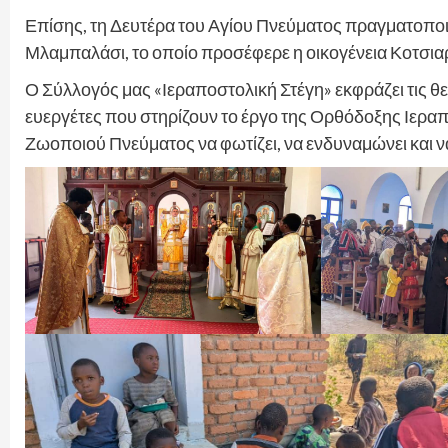
Επίσης, τη Δευτέρα του Αγίου Πνεύματος πραγματοποι
Μλαμπαλάσι, το οποίο προσέφερε η οικογένεια Κοτσι
Ο Σύλλογός μας «Ιεραποστολική Στέγη» εκφράζει τις θε
ευεργέτες που στηρίζουν το έργο της Ορθόδοξης Ιεραπ
Ζωοποιού Πνεύματος να φωτίζει, να ενδυναμώνει και 