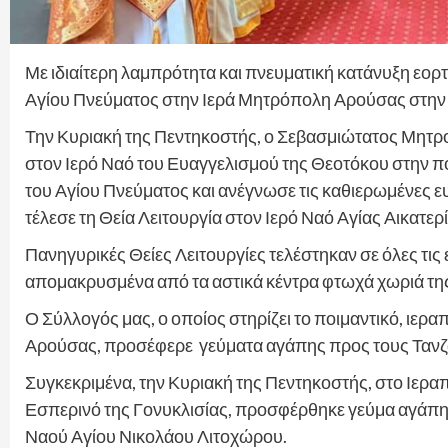
Με ιδιαίτερη λαμπρότητα και πνευματική κατάνυξη εορ
Αγίου Πνεύματος στην Ιερά Μητρόπολη Αρούσας στην 
Την Κυριακή της Πεντηκοστής, ο Σεβασμιώτατος Μητρο
στον Ιερό Ναό του Ευαγγελισμού της Θεοτόκου στην 
του Αγίου Πνεύματος και ανέγνωσε τις καθιερωμένες ε
τέλεσε τη Θεία Λειτουργία στον Ιερό Ναό Αγίας Αικατερ
Πανηγυρικές Θείες Λειτουργίες τελέστηκαν σε όλες τις
απομακρυσμένα από τα αστικά κέντρα φτωχά χωριά της
Ο Σύλλογός μας, ο οποίος στηρίζει το ποιμαντικό, ιε
Αρούσας, προσέφερε γεύματα αγάπης προς τους Τανζ
Συγκεκριμένα, την Κυριακή της Πεντηκοστής, στο Ιεραπο
Εσπερινό της Γονυκλισίας, προσφέρθηκε γεύμα αγάπης,
Ναού Αγίου Νικολάου Λιτοχώρου.