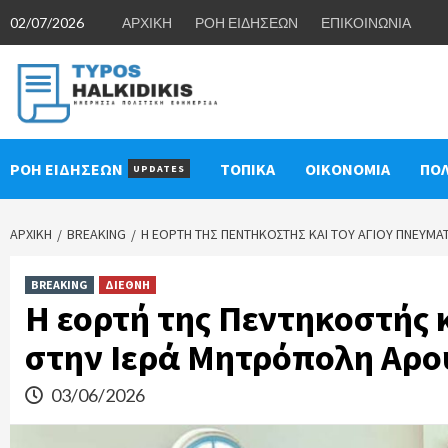
Skip
02/07/2026
ΑΡΧΙΚΗ
ΡΟΗ ΕΙΔΗΣΕΩΝ
ΕΠΙΚΟΙΝΩΝΙΑ
to
content
ΡΟΗ ΕΙΔΗΣΕΩΝ
ΤΟΠΙΚΑ
ΟΙΚΟΝΟΜΙΑ
ΠΟΛ
UPDATES
ΑΡΧΙΚΉ
BREAKING
Η ΕΟΡΤΉ ΤΗΣ ΠΕΝΤΗΚΟΣΤΉΣ ΚΑΙ ΤΟΥ ΑΓΊΟΥ ΠΝΕΎΜ
BREAKING
ΔΙΕΘΝΗ
Η εορτή της Πεντηκοστής 
στην Ιερά Μητρόπολη Αρο
03/06/2026