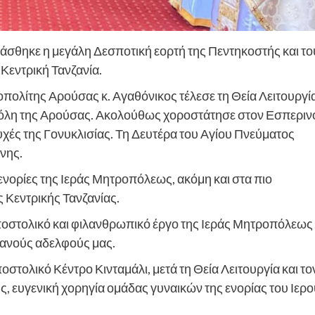
τάσθηκε η μεγάλη Δεσποτική εορτή της Πεντηκοστής και το
Κεντρική Τανζανία.
πολίτης Αρούσας κ. Αγαθόνικος τέλεσε τη Θεία Λειτουργί
πόλη της Αρούσας. Ακολούθως χοροστάτησε στον Εσπεριν
υχές της Γονυκλισίας. Τη Δευτέρα του Αγίου Πνεύματος
ίνης.
 ενορίες της Ιεράς Μητροπόλεως, ακόμη και στα πιο
 Κεντρικής Τανζανίας.
ραποστολικό και φιλανθρωπικό έργο της Ιεράς Μητροπόλεως
ανούς αδελφούς μας.
στολικό Κέντρο Κινταμάλι, μετά τη Θεία Λειτουργία και το
 ευγενική χορηγία ομάδας γυναικών της ενορίας του Ιερο