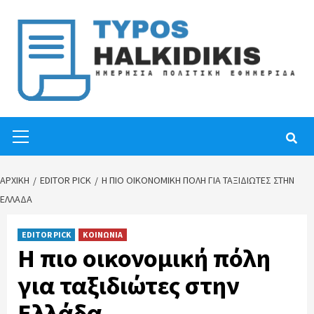
Skip
to
content
Primary
Menu
ΑΡΧΙΚΉ
EDITOR PICK
Η ΠΙΟ ΟΙΚΟΝΟΜΙΚΉ ΠΌΛΗ ΓΙΑ ΤΑΞΙΔΙΏΤΕΣ ΣΤΗΝ
ΕΛΛΆΔΑ
EDITOR PICK
ΚΟΙΝΩΝΙΑ
Η πιο οικονομική πόλη
για ταξιδιώτες στην
Ελλάδα