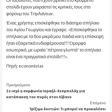
στολίδι έχουν μοιραστεί τις κριτικές τους στο
φόρουμ του TripAdvisor.
Ένας χρήστης επισκέφθηκε το διάσημο σπήλαιο
του Αγίου Γεωργίου και έγραψε: «Επισκέφθηκα το
σπήλαιο με τα δύο μικρά μου παιδιά και η επίσκεψη
ήταν εξαιρετικά ενδιαφέρουσα!!! Όμορφο
εσωτερικό, με ωραία ‘πέτρινα γλυπτά’ το σπήλαιο
είναι ένα πραγματικό στολίδι!!!».
Πηγή: economistas
Continue
Προηγούμενο
Σε ισχύ η συμφωνία Ισραήλ-Χεσμπολάχ για
Reading
κατάπαυση του πυρός στον Λίβανο
Επόμενο
Τρίξιμο δοντιών: Τι μπορεί να προκαλέσει