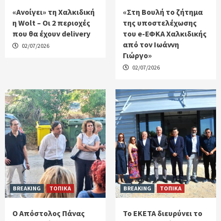
«Ανοίγει» τη Χαλκιδική
«Στη Βουλή το ζήτημα
η Wolt – Οι 2 περιοχές
της υποστελέχωσης
που θα έχουν delivery
του e-ΕΦΚΑ Χαλκιδικής
από τον Ιωάννη
02/07/2026
Γιώργο»
02/07/2026
BREAKING
ΤΟΠΙΚΑ
BREAKING
ΤΟΠΙΚΑ
Ο Απόστολος Πάνας
Το ΕΚΕΤΑ διευρύνει το