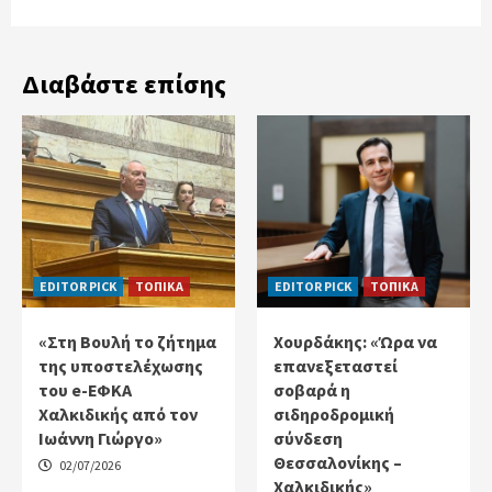
Διαβάστε επίσης
EDITOR PICK
ΤΟΠΙΚΑ
EDITOR PICK
ΤΟΠΙΚΑ
«Στη Βουλή το ζήτημα
Χουρδάκης: «Ώρα να
της υποστελέχωσης
επανεξεταστεί
του e-ΕΦΚΑ
σοβαρά η
Χαλκιδικής από τον
σιδηροδρομική
Ιωάννη Γιώργο»
σύνδεση
Θεσσαλονίκης –
02/07/2026
Χαλκιδικής»