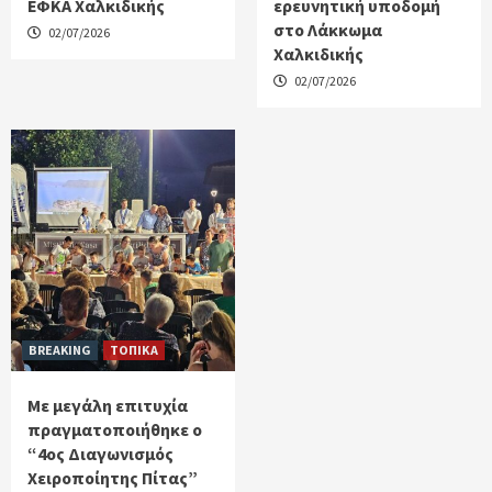
ΕΦΚΑ Χαλκιδικής
ερευνητική υποδομή
στο Λάκκωμα
02/07/2026
Χαλκιδικής
02/07/2026
BREAKING
ΤΟΠΙΚΑ
Με μεγάλη επιτυχία
πραγματοποιήθηκε ο
“4ος Διαγωνισμός
Χειροποίητης Πίτας”