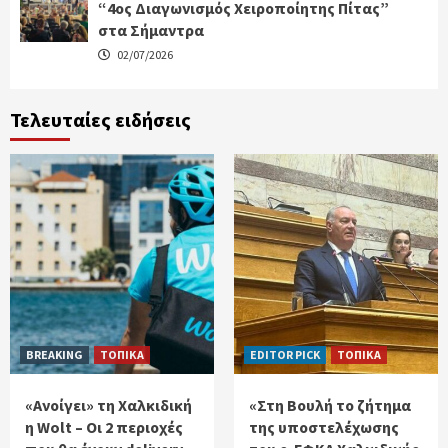
“4ος Διαγωνισμός Χειροποίητης Πίτας”
στα Σήμαντρα
02/07/2026
Τελευταίες ειδήσεις
BREAKING
ΤΟΠΙΚΑ
EDITOR PICK
ΤΟΠΙΚΑ
«Ανοίγει» τη Χαλκιδική
«Στη Βουλή το ζήτημα
η Wolt – Οι 2 περιοχές
της υποστελέχωσης