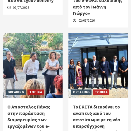
που θα έχουν delivery
του e-ΕΦΚΑ Χαλκιδικής
από τον Ιωάννη
02/07/2026
Γιώργο»
02/07/2026
BREAKING
ΤΟΠΙΚΑ
BREAKING
ΤΟΠΙΚΑ
Ο Απόστολος Πάνας
Το ΕΚΕΤΑ διευρύνει το
στην παράσταση
αναπτυξιακό του
διαμαρτυρίας των
αποτύπωμα με τη νέα
εργαζομένων του e-
υπερσύγχρονη