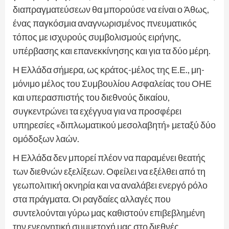
διαπραγματεύσεων θα μπορούσε να είναι ο Άθως,
ένας παγκόσμια αναγνωρισμένος πνευματικός
τόπος με ισχυρούς συμβολισμούς ειρήνης,
υπέρβασης και επανεκκίνησης και για τα δύο μέρη.
Η Ελλάδα σήμερα, ως κράτος-μέλος της Ε.Ε., μη-
μόνιμο μέλος του Συμβουλίου Ασφαλείας του ΟΗΕ
και υπερασπιστής του διεθνούς δικαίου,
συγκεντρώνει τα εχέγγυα για να προσφέρει
υπηρεσίες «διπλωματικού μεσολαβητή» μεταξύ δύο
ομόδοξων λαών.
Η Ελλάδα δεν μπορεί πλέον να παραμένει θεατής
των διεθνών εξελίξεων. Οφείλει να εξέλθει από τη
γεωπολιτική οκνηρία και να αναλάβει ενεργό ρόλο
στα πράγματα. Οι ραγδαίες αλλαγές που
συντελούνται γύρω μας καθιστούν επιβεβλημένη
την ενεργητική συμμετοχή μας στο διεθνές