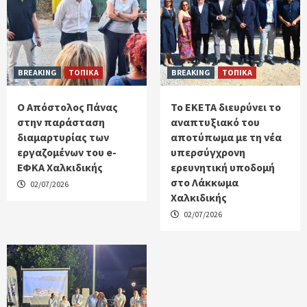
BREAKING
ΤΟΠΙΚΑ
BREAKING
ΤΟΠΙΚΑ
Ο Απόστολος Πάνας
Το ΕΚΕΤΑ διευρύνει το
στην παράσταση
αναπτυξιακό του
διαμαρτυρίας των
αποτύπωμα με τη νέα
εργαζομένων του e-
υπερσύγχρονη
ΕΦΚΑ Χαλκιδικής
ερευνητική υποδομή
στο Λάκκωμα
02/07/2026
Χαλκιδικής
02/07/2026