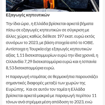
Εξαγωγές κηπευτικών
Την ίδια ώρα , η Ελλάδα βρίσκεται αρκετά βήματα
πίσω σε εξαγωγές κηπευτικών σε σύγκριση με
άλλες χώρες καθώς διέθεσε 197 εκατ. ευρώ εκτός
συνόρων το 2023, με βάση στοιχεία από το ΙΟΒΕ.
Αντίστοιχα η Τουρκία είχε εξαγωγές κηπευτικών
αξίας 1,11 δισεκατομμυρίων ευρώ την ίδια χρονιά, η
Ολλανδία 7,29 δισεκατομμύρια ευρώ και η Ισπανία
8,53 δισεκατομμύρια ευρώ.
Η παραγωγή ντομάτας σε θερμοκήπια παρουσιάζει
σημαντικές διαφορές μεταξύ των χωρών της
Ευρώπης. Και σε αυτόν τον τομέα η Ελλάδα
βρίσκεται αρκετά μακριά με παραγωγή περίπου 11
τόνων ανά στρέμμα μέση απόδοση το 2023, ενώ