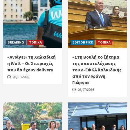
BREAKING
ΤΟΠΙΚΑ
EDITOR PICK
ΤΟΠΙΚΑ
«Ανοίγει» τη Χαλκιδική
«Στη Βουλή το ζήτημα
η Wolt – Οι 2 περιοχές
της υποστελέχωσης
που θα έχουν delivery
του e-ΕΦΚΑ Χαλκιδικής
από τον Ιωάννη
02/07/2026
Γιώργο»
02/07/2026