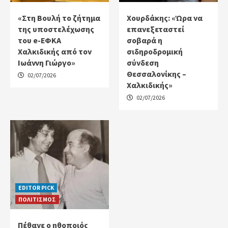
«Στη Βουλή το ζήτημα
Χουρδάκης: «Ώρα να
της υποστελέχωσης
επανεξεταστεί
του e-ΕΦΚΑ
σοβαρά η
Χαλκιδικής από τον
σιδηροδρομική
Ιωάννη Γιώργο»
σύνδεση
Θεσσαλονίκης –
02/07/2026
Χαλκιδικής»
02/07/2026
EDITOR PICK
ΠΟΛΙΤΙΣΜΟΣ
Πέθανε ο ηθοποιός