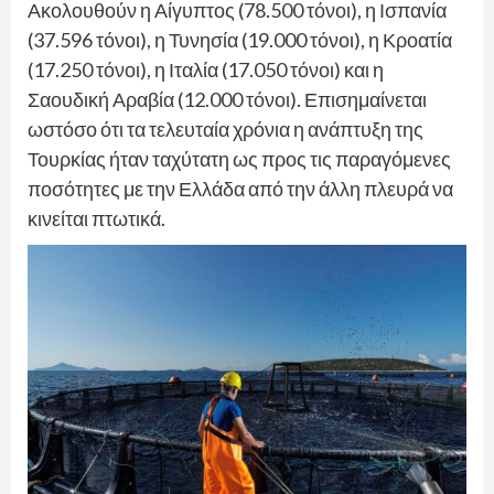
Ακολουθούν η Αίγυπτος (78.500 τόνοι), η Ισπανία
(37.596 τόνοι), η Τυνησία (19.000 τόνοι), η Κροατία
(17.250 τόνοι), η Ιταλία (17.050 τόνοι) και η
Σαουδική Αραβία (12.000 τόνοι). Επισημαίνεται
ωστόσο ότι τα τελευταία χρόνια η ανάπτυξη της
Τουρκίας ήταν ταχύτατη ως προς τις παραγόμενες
ποσότητες με την Ελλάδα από την άλλη πλευρά να
κινείται πτωτικά.