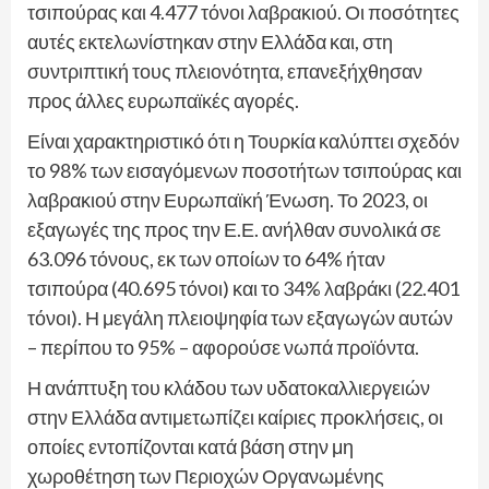
τσιπούρας και 4.477 τόνοι λαβρακιού. Οι ποσότητες
αυτές εκτελωνίστηκαν στην Ελλάδα και, στη
συντριπτική τους πλειονότητα, επανεξήχθησαν
προς άλλες ευρωπαϊκές αγορές.
Είναι χαρακτηριστικό ότι η Τουρκία καλύπτει σχεδόν
το 98% των εισαγόμενων ποσοτήτων τσιπούρας και
λαβρακιού στην Ευρωπαϊκή Ένωση. Το 2023, οι
εξαγωγές της προς την Ε.Ε. ανήλθαν συνολικά σε
63.096 τόνους, εκ των οποίων το 64% ήταν
τσιπούρα (40.695 τόνοι) και το 34% λαβράκι (22.401
τόνοι). Η μεγάλη πλειοψηφία των εξαγωγών αυτών
– περίπου το 95% – αφορούσε νωπά προϊόντα.
Η ανάπτυξη του κλάδου των υδατοκαλλιεργειών
στην Ελλάδα αντιμετωπίζει καίριες προκλήσεις, οι
οποίες εντοπίζονται κατά βάση στην μη
χωροθέτηση των Περιοχών Οργανωμένης