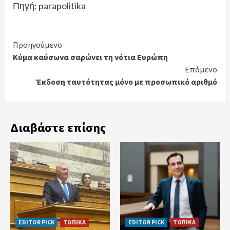
Πηγή: parapolitika
Continue
Προηγούμενο
Κύμα καύσωνα σαρώνει τη νότια Ευρώπη
Reading
Επόμενο
Έκδοση ταυτότητας μόνο με προσωπικό αριθμό
Διαβάστε επίσης
EDITOR PICK
ΤΟΠΙΚΑ
EDITOR PICK
ΤΟΠΙΚΑ