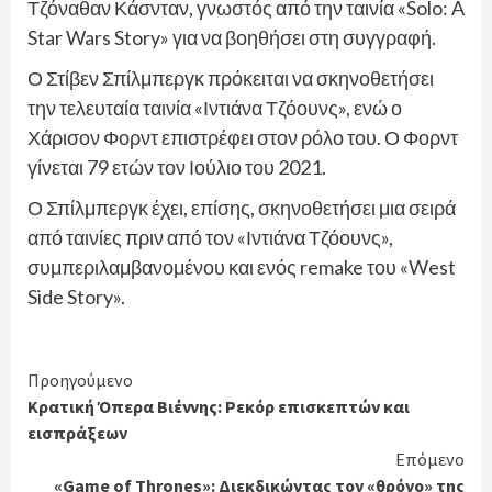
Τζόναθαν Κάσνταν, γνωστός από την ταινία «Solo: A
Star Wars Story» για να βοηθήσει στη συγγραφή.
Ο Στίβεν Σπίλμπεργκ πρόκειται να σκηνοθετήσει
την τελευταία ταινία «Ιντιάνα Τζόουνς», ενώ ο
Χάρισον Φορντ επιστρέφει στον ρόλο του. Ο Φορντ
γίνεται 79 ετών τον Ιούλιο του 2021.
Ο Σπίλμπεργκ έχει, επίσης, σκηνοθετήσει μια σειρά
από ταινίες πριν από τον «Ιντιάνα Τζόουνς»,
συμπεριλαμβανομένου και ενός remake του «West
Side Story».
Continue
Προηγούμενο
Κρατική Όπερα Βιέννης: Ρεκόρ επισκεπτών και
Reading
εισπράξεων
Επόμενο
«Game of Thrones»: Διεκδικώντας τον «θρόνο» της