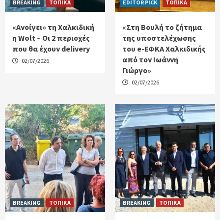
BREAKING
ΤΟΠΙΚΑ
EDITOR PICK
ΤΟΠΙΚΑ
«Ανοίγει» τη Χαλκιδική
«Στη Βουλή το ζήτημα
η Wolt – Οι 2 περιοχές
της υποστελέχωσης
που θα έχουν delivery
του e-ΕΦΚΑ Χαλκιδικής
από τον Ιωάννη
02/07/2026
Γιώργο»
02/07/2026
BREAKING
ΤΟΠΙΚΑ
BREAKING
ΤΟΠΙΚΑ