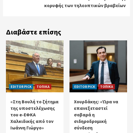
κορυφής των τηλεοπτικών βραβείων
Διαβάστε επίσης
EDITOR PICK
ΤΟΠΙΚΑ
EDITOR PICK
ΤΟΠΙΚΑ
«Στη Βουλή το ζήτημα
Χουρδάκης: «Ώρα να
της υποστελέχωσης
επανεξεταστεί
του e-ΕΦΚΑ
σοβαρά η
Χαλκιδικής από τον
σιδηροδρομική
Ιωάννη Γιώργο»
σύνδεση