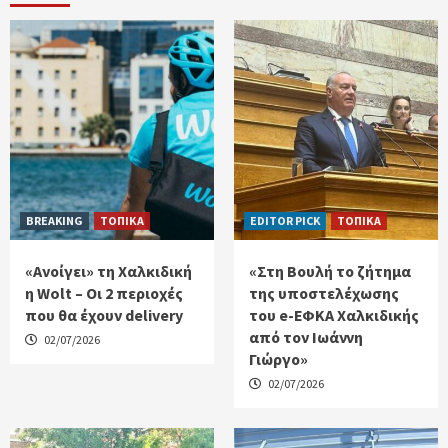
BREAKING
ΤΟΠΙΚΑ
EDITOR PICK
ΤΟΠΙΚΑ
«Ανοίγει» τη Χαλκιδική
«Στη Βουλή το ζήτημα
η Wolt – Οι 2 περιοχές
της υποστελέχωσης
που θα έχουν delivery
του e-ΕΦΚΑ Χαλκιδικής
από τον Ιωάννη
02/07/2026
Γιώργο»
02/07/2026