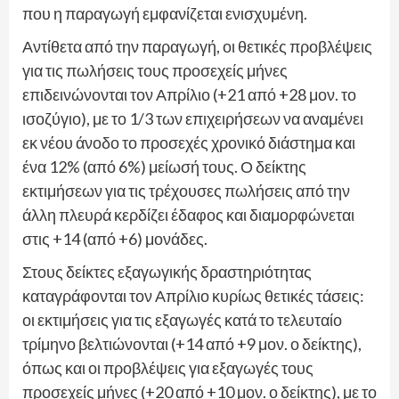
που η παραγωγή εμφανίζεται ενισχυμένη.
Αντίθετα από την παραγωγή, οι θετικές προβλέψεις
για τις πωλήσεις τους προσεχείς μήνες
επιδεινώνονται τον Απρίλιο (+21 από +28 μον. το
ισοζύγιο), με το 1/3 των επιχειρήσεων να αναμένει
εκ νέου άνοδο το προσεχές χρονικό διάστημα και
ένα 12% (από 6%) μείωσή τους. Ο δείκτης
εκτιμήσεων για τις τρέχουσες πωλήσεις από την
άλλη πλευρά κερδίζει έδαφος και διαμορφώνεται
στις +14 (από +6) μονάδες.
Στους δείκτες εξαγωγικής δραστηριότητας
καταγράφονται τον Απρίλιο κυρίως θετικές τάσεις:
οι εκτιμήσεις για τις εξαγωγές κατά το τελευταίο
τρίμηνο βελτιώνονται (+14 από +9 μον. ο δείκτης),
όπως και οι προβλέψεις για εξαγωγές τους
προσεχείς μήνες (+20 από +10 μον. ο δείκτης), με το