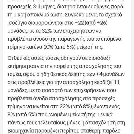
προσεχείς 3-4 μήνες, διατηρούνται ευοίωνες παρά
τη μικρή αποκλιμάκωση. Συγκεκριμένα, το σχετικό
ισοζύγιο διαμορφώνεται στις +22 (από +26)
μονάδες, με το 32% των επιχειρήσεων να
προβλέπει άνοδο της παραγωγής του το επόμενο
τρίμηνο και ένα 10% (από 5%) μείωσή της.
Οι θετικές αυτές τάσεις οδηγούν σε αισιόδοξη
εκτίμηση και για την πορεία της απασχόλησης του
τομέα, αφού ο ήδη θετικός δείκτης των +4 μονάδων
στις προβλέψεις για την απασχόληση κερδίζει 11
μονάδες, με το ποσοστό των επιχειρήσεων που
προβλέπει άνοδο απασχόλησης στο προσεχές
τρίμηνο να κινείται στο 22% (από 8%), έναντι ενός
8% (από 5%) που αναμένει μείωσή της. Γενικά
πάντως τους τελευταίους μήνες η απασχόληση στη
Βιομηχανία παραμένει περίπου σταθερή, παρόλο