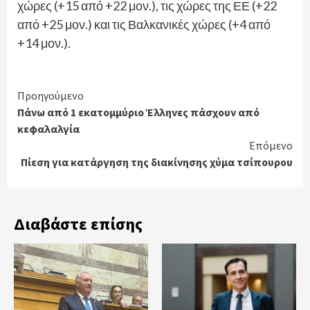
χώρες (+15 από +22 μον.), τις χώρες της ΕΕ (+22
από +25 μον.) και τις Βαλκανικές χώρες (+4 από
+14 μον.).
Continue
Προηγούμενο
Πάνω από 1 εκατομμύριο Έλληνες πάσχουν από
Reading
κεφαλαλγία
Επόμενο
Πίεση για κατάργηση της διακίνησης χύμα τσίπουρου
Διαβάστε επίσης