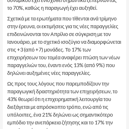
δυναμικού έχει ενισχυθεί σημαντικά ξεπερνώντας
το 70%, καθώς η παραγωγή έχει αυξηθεί.
Σχετικά με τα ερωτήματα που τίθενται ανά τρίμηνο
στην έρευνα, οι εκτιμήσεις για τις νέες παραγγελίες
επιδεινώνονται τον Απρίλιο σε σύγκριση με τον
Ιανουάριο, με το σχετικό ισοζύγιο να διαμορφώνεται
στις +3 (από +7) μονάδες. Το 17% των
επιχειρήσεων του τομέα αναφέρει πτώση των νέων
παραγγελιών του, έναντι ενός 13% (από 9%) που
δηλώνει αυξημένες νέες παραγγελίες.
Ως προς τους λόγους που παρεμποδίζουν την
παραγωγική δραστηριότητα των επιχειρήσεων, το
43% θεωρεί ότι η επιχειρηματική λειτουργία του
διεξάγεται με απρόσκοπτο τρόπο, ενώ από τις
υπόλοιπες, ένα 21% δηλώνει ως σημαντικότερο
εμπόδιο την ανεπάρκεια ζήτησης και το 17% την