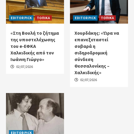
EDITOR PICK
ΤΟΠΙΚΑ
EDITOR PICK
ΤΟΠΙΚΑ
«Στη Βουλή το ζήτημα
Χουρδάκης: «Ώρα να
της υποστελέχωσης
επανεξεταστεί
του e-ΕΦΚΑ
σοβαρά η
Χαλκιδικής από τον
σιδηροδρομική
Ιωάννη Γιώργο»
σύνδεση
Θεσσαλονίκης –
02/07/2026
Χαλκιδικής»
02/07/2026
EDITOR PICK