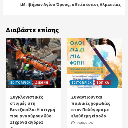
Ι.Μ. Ιβήρων Αγίου Όρους, ο Επίσκοπος Αλμωπίας
Διαβάστε επίσης
EDITOR PICK
ΔΙΕΘΝΗ
EDITOR PICK
ΤΟΠΙΚΑ
Συγκλονιστικές
Συναντιούνται
στιγμές στη
παιδικές χορωδίες
Βενεζουέλα: Η στιγμή
στον Πολύγυρο με
που ανασύρουν δύο
ελεύθερη είσοδο
11χρονα αγόρια
29/06/2026