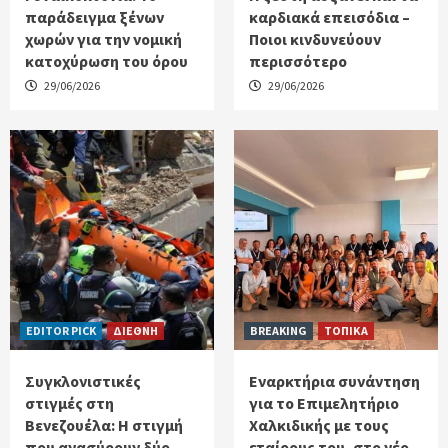
παράδειγμα ξένων
καρδιακά επεισόδια –
χωρών για την νομική
Ποιοι κινδυνεύουν
κατοχύρωση του όρου
περισσότερο
29/06/2026
29/06/2026
EDITOR PICK
ΔΙΕΘΝΗ
BREAKING
ΤΟΠΙΚΑ
Συγκλονιστικές
Εναρκτήρια συνάντηση
στιγμές στη
για το Επιμελητήριο
Βενεζουέλα: Η στιγμή
Χαλκιδικής με τους
που ανασύρουν δύο
εταίρους του, στο νέο