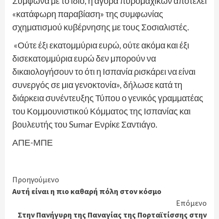
Σύμφωνα με το ίδιο, η αγορά πυρομαχικών αποτελεί
«κατάφωρη παραβίαση» της συμφωνίας
σχηματισμού κυβέρνησης με τους Σοσιαλιστές.
«Ούτε έξι εκατομμύρια ευρώ, ούτε ακόμα και έξι
δισεκατομμύρια ευρώ δεν μπορούν να
δικαιολογήσουν το ότι η Ισπανία ρισκάρει να είναι
συνεργός σε μια γενοκτονία», δήλωσε κατά τη
διάρκεια συνέντευξης Τύπου ο γενικός γραμματέας
του Κομμουνιστικού Κόμματος της Ισπανίας και
βουλευτής του Sumar Ενρίκε Σαντιάγο.
ΑΠΕ-ΜΠΕ
Continue
Προηγούμενο
Αυτή είναι η πιο καθαρή πόλη στον κόσμο
Reading
Επόμενο
Στην Πανήγυρη της Παναγίας της Πορταϊτίσσης στην