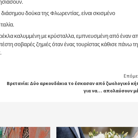
λησιάσουν.
υ διάσημου δούκα της Φλωρεντίας, είναι σκισμένο
ταλία.
αρέκλα καλυμμένη με κρύσταλλα, εμπνευσμένη από έναν α
υπέστη σοβαρές ζημιές όταν ένας τουρίστας κάθισε πάνω τ
.
Επόμε
Βρετανία: Δύο αρκουδάκια το έσκασαν από ζωολογικό κή
για να… απολαύσουν μέ