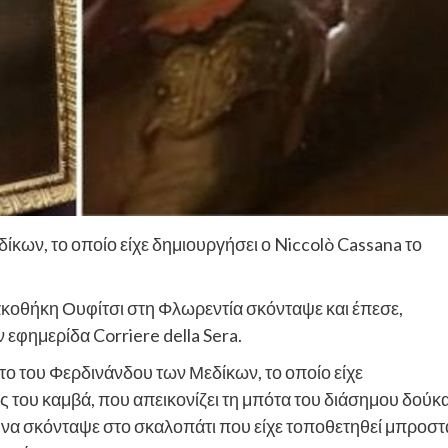
ίκων, το οποίο είχε δημιουργήσει ο Niccolò Cassana το
ακοθήκη Ουφίτσι στη Φλωρεντία σκόνταψε και έπεσε,
 εφημερίδα Corriere della Sera.
το του Φερδινάνδου των Μεδίκων, το οποίο είχε
ς του καμβά, που απεικονίζει τη μπότα του διάσημου δούκ
ν να σκόνταψε στο σκαλοπάτι που είχε τοποθετηθεί μπροστ