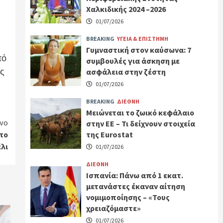
Χαλκιδικής 2024 –2026
01/07/2026
BREAKING
ΥΓΕΙΑ & ΕΠΙΣΤΗΜΗ
Γυμναστική στον καύσωνα: 7
πό
συμβουλές για άσκηση με
ης
ασφάλεια στην ζέστη
01/07/2026
BREAKING
ΔΙΕΘΝΗ
Μειώνεται το ζωικό κεφάλαιο
νο
στην ΕΕ – Τι δείχνουν στοιχεία
της Eurostat
πο
λι
01/07/2026
ΔΙΕΘΝΗ
Ισπανία: Πάνω από 1 εκατ.
μετανάστες έκαναν αίτηση
νομιμοποίησης – «Τους
χρειαζόμαστε»
01/07/2026