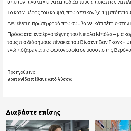
από τον πίνακα για να εμποδίζει τους επισκέπτες να π
Το κάτω μέρος του καμβά, που απεικονίζει τη μπότα το
Δεν είναι η πρώτη φορά που συμβαίνει κάτι τέτοιο στην Ι
Πρόσφατα, ένα έργο τέχνης του Νικόλα Μπόλα – μια κ
τους πιο διάσημους πίνακες του Βίνσεντ Βαν Γκογκ – 
ενώ πόζαρε για μια φωτογραφία σε μουσείο της Βερόνα
Continue
Προηγούμενο
Βρετανίδα πέθανε από λύσσα
Reading
Διαβάστε επίσης