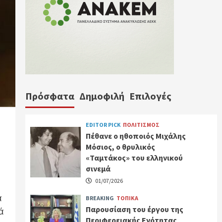
Πρόσφατα
Δημοφιλή
Επιλογές
EDITOR PICK
ΠΟΛΙΤΙΣΜΟΣ
Πέθανε ο ηθοποιός Μιχάλης
Μόσιος, ο θρυλικός
«Ταμτάκος» του ελληνικού
σινεμά
01/07/2026
α
BREAKING
ΤΟΠΙΚΑ
Παρουσίαση του έργου της
ά
Περιφερειακής Ενότητας