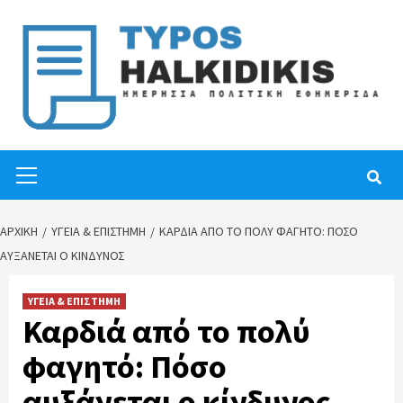
Skip
to
content
Primary
Menu
ΑΡΧΙΚΉ
ΥΓΕΙΑ & ΕΠΙΣΤΗΜΗ
ΚΑΡΔΙΆ ΑΠΌ ΤΟ ΠΟΛΎ ΦΑΓΗΤΌ: ΠΌΣΟ
ΑΥΞΆΝΕΤΑΙ Ο ΚΊΝΔΥΝΟΣ
ΥΓΕΙΑ & ΕΠΙΣΤΗΜΗ
Καρδιά από το πολύ
φαγητό: Πόσο
αυξάνεται ο κίνδυνος