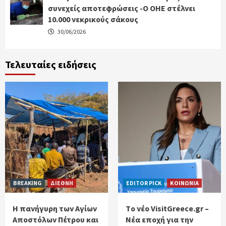
συνεχείς αποτεφρώσεις -Ο ΟΗΕ στέλνει
10.000 νεκρικούς σάκους
30/06/2026
Τελευταίες ειδήσεις
BREAKING
ΔΙΕΘΝΗ
EDITOR PICK
ΚΟΙΝΩΝΙΑ
Η πανήγυρη των Αγίων
Tο νέο VisitGreece.gr –
Αποστόλων Πέτρου και
Νέα εποχή για την