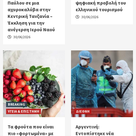
Παύλου σε μια
ψηφιακή προβολή του
αχυροκαλύβα στην
ελληνικού τουρισμού
Κεντρική Τανζανία –
30/06/2026
Έκκληση για την
ανέγερση Ιερού Ναού
30/06/2026
BREAKING
ΥΓΕΙΑ & ΕΠΙΣΤΗΜΗ
ΔΙΕΘΝΗ
Τα φρούτα που είναι
Αργεντινή:
πιο «φορτωμένα» με
Εντοπίστηκε νέα