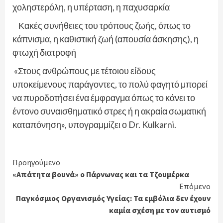
χοληστερόλη, η υπέρταση, η παχυσαρκία
Κακές συνήθειες του τρόπους ζωής, όπως το
κάπνισμα, η καθιστική ζωή (απουσία άσκησης), η
φτωχή διατροφή
«Στους ανθρώπους με τέτοιου είδους
υποκείμενους παράγοντες, το πολύ φαγητό μπορεί
να πυροδοτήσει ένα έμφραγμα όπως το κάνει το
έντονο συναισθηματικό στρες ή η ακραία σωματική
καταπόνηση», υπογραμμίζει ο Dr. Kulkarni.
Continue
Προηγούμενο
«Απάτητα βουνά» ο Πάρνωνας και τα Τζουμέρκα
Reading
Επόμενο
Παγκόσμιος Οργανισμός Υγείας: Τα εμβόλια δεν έχουν
καμία σχέση με τον αυτισμό