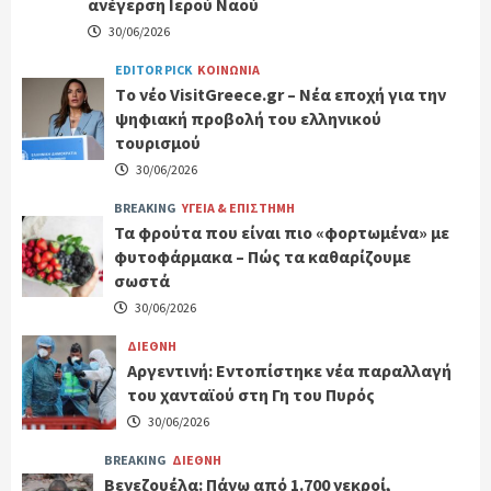
ανέγερση Ιερού Ναού
30/06/2026
EDITOR PICK
ΚΟΙΝΩΝΙΑ
Tο νέο VisitGreece.gr – Νέα εποχή για την
ψηφιακή προβολή του ελληνικού
τουρισμού
30/06/2026
BREAKING
ΥΓΕΙΑ & ΕΠΙΣΤΗΜΗ
Τα φρούτα που είναι πιο «φορτωμένα» με
φυτοφάρμακα – Πώς τα καθαρίζουμε
σωστά
30/06/2026
ΔΙΕΘΝΗ
Αργεντινή: Εντοπίστηκε νέα παραλλαγή
του χανταϊού στη Γη του Πυρός
30/06/2026
BREAKING
ΔΙΕΘΝΗ
Βενεζουέλα: Πάνω από 1.700 νεκροί,