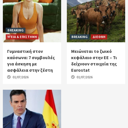
BREAKING
ΥΓΕΙΑ & ΕΠΙΣΤΗΜΗ
BREAKING
ΔΙΕΘΝΗ
Γυμναστική στον
Μειώνεται το ζωικό
καύσωνα: 7 συμβουλές
κεφάλαιο στην ΕΕ – Τι
για άσκηση με
δείχνουν στοιχεία της
ασφάλεια στην ζέστη
Eurostat
01/07/2026
01/07/2026