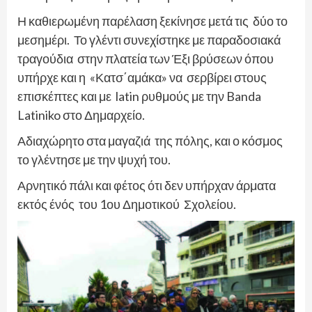
Η καθιερωμένη παρέλαση ξεκίνησε μετά τις δύο το
μεσημέρι. Το γλέντι συνεχίστηκε με παραδοσιακά
τραγούδια στην πλατεία των Έξι βρύσεων όπου
υπήρχε και η «Κατσ΄αμάκα» να σερβίρει στους
επισκέπτες και με latin ρυθμούς με την Banda
Latiniko στο Δημαρχείο.
Αδιαχώρητο στα μαγαζιά της πόλης, και ο κόσμος
το γλέντησε με την ψυχή του.
Αρνητικό πάλι και φέτος ότι δεν υπήρχαν άρματα
εκτός ένός του 1ου Δημοτικού Σχολείου.