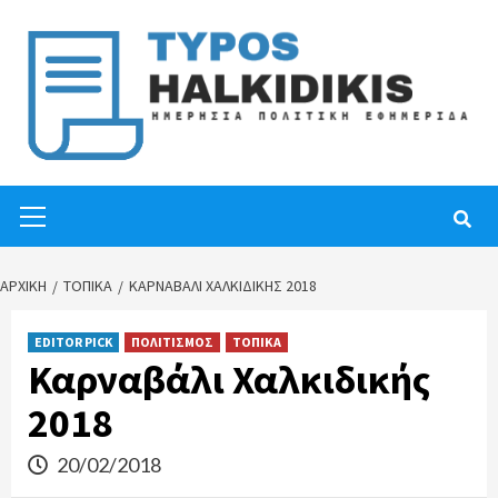
Skip
to
content
Primary
Menu
ΑΡΧΙΚΉ
ΤΟΠΙΚΑ
ΚΑΡΝΑΒΆΛΙ ΧΑΛΚΙΔΙΚΉΣ 2018
EDITOR PICK
ΠΟΛΙΤΙΣΜΟΣ
ΤΟΠΙΚΑ
Καρναβάλι Χαλκιδικής
2018
20/02/2018