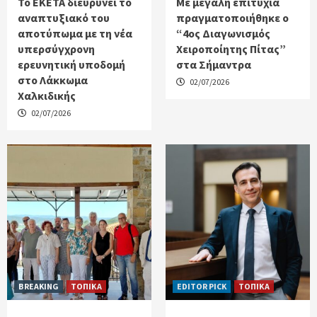
Το ΕΚΕΤΑ διευρύνει το
Με μεγάλη επιτυχία
αναπτυξιακό του
πραγματοποιήθηκε ο
αποτύπωμα με τη νέα
“4ος Διαγωνισμός
υπερσύγχρονη
Χειροποίητης Πίτας”
ερευνητική υποδομή
στα Σήμαντρα
στο Λάκκωμα
02/07/2026
Χαλκιδικής
02/07/2026
BREAKING
ΤΟΠΙΚΑ
EDITOR PICK
ΤΟΠΙΚΑ