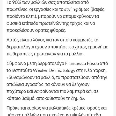
Το 90% των μαλλιών σας αποτελείται από
πρωτεΐνες, οι εργασίες και το styling όμως (βαφές,
προϊόντα κλπ.), μπορούν να απομακρύνουν τα
φυσικά επίπεδα πρωτεϊνών της τρίχας και να
προκαλέσουν ορατές φθορές.
Αυτός είναι ο λόγος για τον οποίο κομμωτές και
δερματολόγοι έχουν αποκτήσει εσχάτως εμμονή με
τις θεραπείες πρωτεϊνών για τα μαλλιά.
Σύμφωνα με τη δερματολόγο Francesca Fusco από
το ινστιτούτο Wexler Dermatology στη Νέα Υόρκη,
«δυναμώνουν τα μαλλιά, τα προστατεύουν από την
απώλεια υγρασίας, τα κάνουν να δείχνουν
παχύτερα και να φαίνονται πιο λαμπερά και, σε
κάποιο βαθμό, αποκαθιστούν τη ζημιά».
Πρόκειται κυρίως για μαλακτικές κρέμες, ορούς και
μάσκες μαλλιών που περιέχουν υψηλά επίπεδα