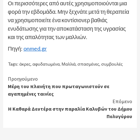
Οι περισσότερες από αυτές χρησιμοποιούνται μια
φορά την εβδομάδα. Μην ξεχνάτε μετά τη θεραπεία
να χρησιμοποιείτε ένα κοντίσιονερ βαθιάς
ενυδάτωσης για την αποκατάσταση της υγρασίας
και της απαλότητας των μαλλιών.
Πηγή:
onmed.gr
Tags:
άκρες
,
αφυδατωμένα
,
Μαλλιά
,
σπασμένες
,
συμβουλές
Continue
Προηγούμενο
Μέρη του πλανήτη που πρωταγωνιστούν σε
Reading
αγαπημένες ταινίες
Επόμενο
Η Καθαρά Δευτέρα στην παραλία Καλυβών του Δήμου
Πολυγύρου