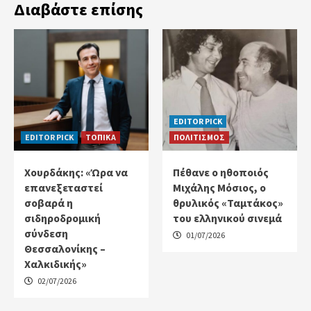
Διαβάστε επίσης
EDITOR PICK
EDITOR PICK
ΤΟΠΙΚΑ
ΠΟΛΙΤΙΣΜΟΣ
Χουρδάκης: «Ώρα να
Πέθανε ο ηθοποιός
επανεξεταστεί
Μιχάλης Μόσιος, ο
σοβαρά η
θρυλικός «Ταμτάκος»
σιδηροδρομική
του ελληνικού σινεμά
σύνδεση
01/07/2026
Θεσσαλονίκης –
Χαλκιδικής»
02/07/2026