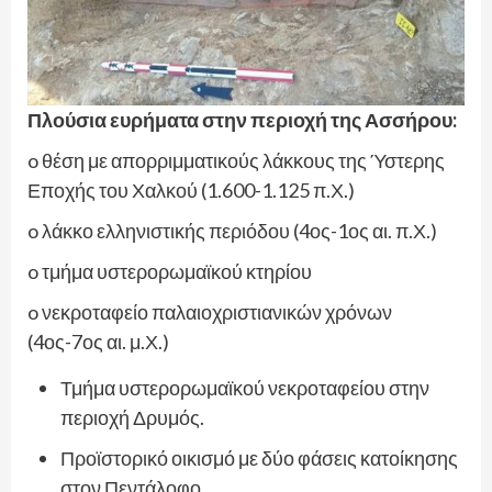
Πλούσια ευρήματα στην περιοχή της Ασσήρου:
o θέση με απορριμματικούς λάκκους της Ύστερης
Εποχής του Χαλκού (1.600-1.125 π.Χ.)
o λάκκο ελληνιστικής περιόδου (4ος-1ος αι. π.Χ.)
o τμήμα υστερορωμαϊκού κτηρίου
o νεκροταφείο παλαιοχριστιανικών χρόνων
(4ος-7ος αι. μ.Χ.)
Τμήμα υστερορωμαϊκού νεκροταφείου στην
περιοχή Δρυμός.
Προϊστορικό οικισμό με δύο φάσεις κατοίκησης
στον Πεντάλοφο.