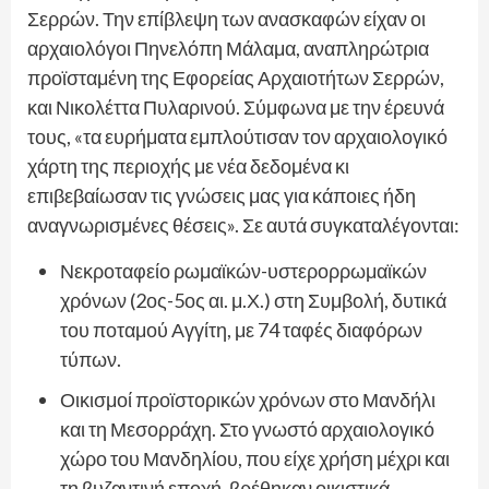
Σερρών. Την επίβλεψη των ανασκαφών είχαν οι
αρχαιολόγοι Πηνελόπη Μάλαμα, αναπληρώτρια
προϊσταμένη της Εφορείας Αρχαιοτήτων Σερρών,
και Νικολέττα Πυλαρινού. Σύμφωνα με την έρευνά
τους, «τα ευρήματα εμπλούτισαν τον αρχαιολογικό
χάρτη της περιοχής με νέα δεδομένα κι
επιβεβαίωσαν τις γνώσεις μας για κάποιες ήδη
αναγνωρισμένες θέσεις». Σε αυτά συγκαταλέγονται:
Νεκροταφείο ρωμαϊκών-υστερορρωμαϊκών
χρόνων (2ος-5ος αι. μ.Χ.) στη Συμβολή, δυτικά
του ποταμού Αγγίτη, με 74 ταφές διαφόρων
τύπων.
Οικισμοί προϊστορικών χρόνων στο Μανδήλι
και τη Μεσορράχη. Στο γνωστό αρχαιολογικό
χώρο του Μανδηλίου, που είχε χρήση μέχρι και
τη βυζαντινή εποχή, βρέθηκαν οικιστικά