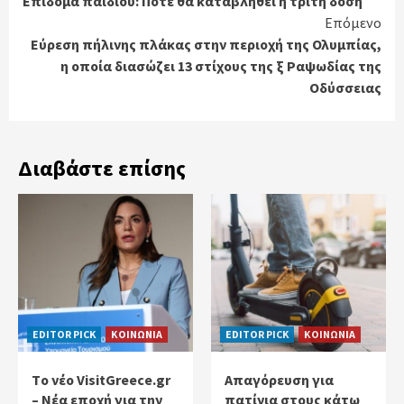
Επίδομα παιδιού: Πότε θα καταβληθεί η τρίτη δόση
Reading
Επόμενο
Εύρεση πήλινης πλάκας στην περιοχή της Ολυμπίας,
η οποία διασώζει 13 στίχους της ξ Ραψωδίας της
Οδύσσειας
Διαβάστε επίσης
EDITOR PICK
ΚΟΙΝΩΝΙΑ
EDITOR PICK
ΚΟΙΝΩΝΙΑ
Tο νέο VisitGreece.gr
Απαγόρευση για
– Νέα εποχή για την
πατίνια στους κάτω