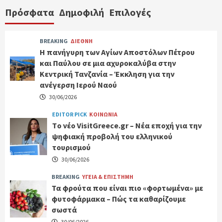
Πρόσφατα
Δημοφιλή
Επιλογές
BREAKING
ΔΙΕΘΝΗ
Η πανήγυρη των Αγίων Αποστόλων Πέτρου
και Παύλου σε μια αχυροκαλύβα στην
Κεντρική Τανζανία – Έκκληση για την
ανέγερση Ιερού Ναού
30/06/2026
EDITOR PICK
ΚΟΙΝΩΝΙΑ
Tο νέο VisitGreece.gr – Νέα εποχή για την
ψηφιακή προβολή του ελληνικού
τουρισμού
30/06/2026
BREAKING
ΥΓΕΙΑ & ΕΠΙΣΤΗΜΗ
Τα φρούτα που είναι πιο «φορτωμένα» με
φυτοφάρμακα – Πώς τα καθαρίζουμε
σωστά
30/06/2026