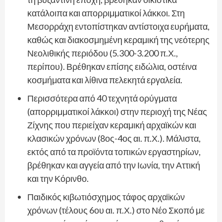
κατάλοιπα και απορριμματικοί λάκκοι. Στη
Μεσορράχη εντοπίστηκαν αντίστοιχα ευρήματα,
καθώς και διακοσμημένη κεραμική της νεότερης
Νεολιθικής περιόδου (5.300-3.200 π.Χ.,
περίπου). Βρέθηκαν επίσης ειδώλια, οστέινα
κοσμήματα και λίθινα πελεκητά εργαλεία.
Περισσότερα από 40 τεχνητά ορύγματα
(απορριμματικοί λάκκοι) στην περιοχή της Νέας
Ζίχνης που περιείχαν κεραμική αρχαϊκών και
κλασικών χρόνων (8ος-4ος αι. π.Χ.). Μάλιστα,
εκτός από τα προϊόντα τοπικών εργαστηρίων,
βρέθηκαν και αγγεία από την Ιωνία, την Αττική
και την Κόρινθο.
Παιδικός κιβωτιόσχημος τάφος αρχαϊκών
χρόνων (τέλους 6ου αι. π.Χ.) στο Νέο Σκοπό με