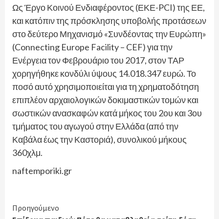
Ως Έργο Κοινού Ενδιαφέροντος (ΕΚΕ-PCI) της ΕΕ,
και κατόπιν της πρόσκλησης υποβολής προτάσεων
στο δεύτερο Μηχανισμό «Συνδέοντας την Ευρώπη»
(Connecting Europe Facility – CEF) για την
Ενέργεια τον Φεβρουάριο του 2017, στον ΤΑΡ
χορηγήθηκε κονδύλι ύψους 14.018.347 ευρώ. Το
ποσό αυτό χρησιμοποιείται για τη χρηματοδότηση
επιπλέον αρχαιολογικών δοκιμαστικών τομών και
σωστικών ανασκαφών κατά μήκος του 2ου και 3ου
τμήματος του αγωγού στην Ελλάδα (από την
Καβάλα έως την Καστοριά), συνολικού μήκους
360χλμ.
naftemporiki.gr
Continue
Προηγούμενο