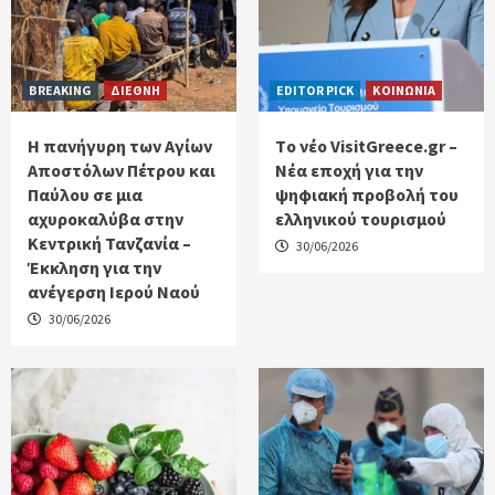
BREAKING
ΔΙΕΘΝΗ
EDITOR PICK
ΚΟΙΝΩΝΙΑ
Η πανήγυρη των Αγίων
Tο νέο VisitGreece.gr –
Αποστόλων Πέτρου και
Νέα εποχή για την
Παύλου σε μια
ψηφιακή προβολή του
αχυροκαλύβα στην
ελληνικού τουρισμού
Κεντρική Τανζανία –
30/06/2026
Έκκληση για την
ανέγερση Ιερού Ναού
30/06/2026