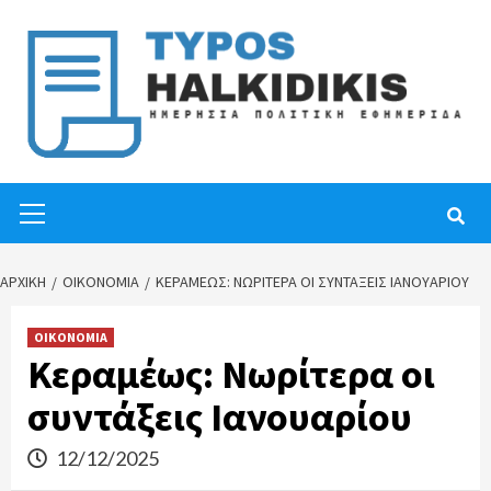
Skip
to
content
Primary
Menu
ΑΡΧΙΚΉ
ΟΙΚΟΝΟΜΙΑ
ΚΕΡΑΜΈΩΣ: ΝΩΡΊΤΕΡΑ ΟΙ ΣΥΝΤΆΞΕΙΣ ΙΑΝΟΥΑΡΊΟΥ
ΟΙΚΟΝΟΜΙΑ
Κεραμέως: Νωρίτερα οι
συντάξεις Ιανουαρίου
12/12/2025