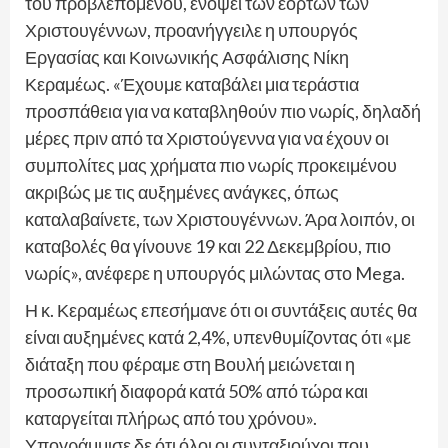
του προβλεπόμενου, ενόψει των εορτών των
Χριστουγέννων, προανήγγειλε η υπουργός
Εργασίας και Κοινωνικής Ασφάλισης Νίκη
Κεραμέως. «Έχουμε καταβάλει μια τεράστια
προσπάθεια για να καταβληθούν πιο νωρίς, δηλαδή
μέρες πριν από τα Χριστούγεννα για να έχουν οι
συμπολίτες μας χρήματα πιο νωρίς προκειμένου
ακριβώς με τις αυξημένες ανάγκες, όπως
καταλαβαίνετε, των Χριστουγέννων. Άρα λοιπόν, οι
καταβολές θα γίνουνε 19 και 22 Δεκεμβρίου, πιο
νωρίς», ανέφερε η υπουργός μιλώντας στο Mega.
Η κ. Κεραμέως επεσήμανε ότι οι συντάξεις αυτές θα
είναι αυξημένες κατά 2,4%, υπενθυμίζοντας ότι «με
διάταξη που φέραμε στη Βουλή μειώνεται η
προσωπική διαφορά κατά 50% από τώρα και
καταργείται πλήρως από του χρόνου».
Υπογράμμισε δε ότι όλοι οι συνταξιούχοι που