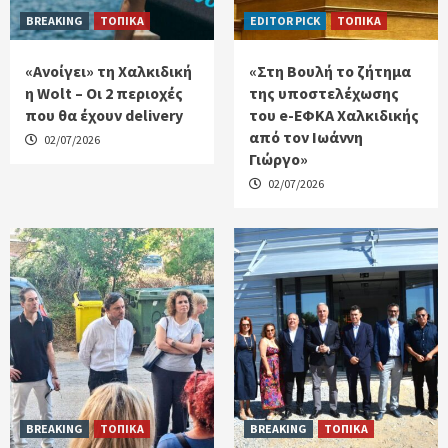
BREAKING
ΤΟΠΙΚΑ
EDITOR PICK
ΤΟΠΙΚΑ
«Ανοίγει» τη Χαλκιδική
«Στη Βουλή το ζήτημα
η Wolt – Οι 2 περιοχές
της υποστελέχωσης
που θα έχουν delivery
του e-ΕΦΚΑ Χαλκιδικής
από τον Ιωάννη
02/07/2026
Γιώργο»
02/07/2026
BREAKING
ΤΟΠΙΚΑ
BREAKING
ΤΟΠΙΚΑ