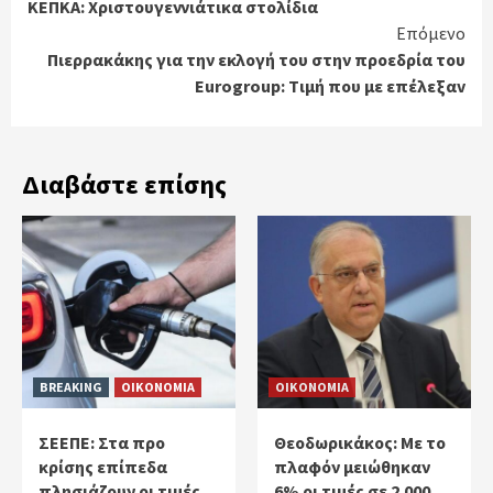
ΚΕΠΚΑ: Χριστουγεννιάτικα στολίδια
Reading
Επόμενο
Πιερρακάκης για την εκλογή του στην προεδρία του
Eurogroup: Tιμή που με επέλεξαv
Διαβάστε επίσης
BREAKING
ΟΙΚΟΝΟΜΙΑ
ΟΙΚΟΝΟΜΙΑ
ΣΕΕΠΕ: Στα προ
Θεοδωρικάκος: Με το
κρίσης επίπεδα
πλαφόν μειώθηκαν
πλησιάζουν οι τιμές
6% οι τιμές σε 2.000