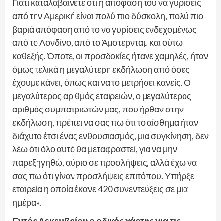
Γιατί καταλαβαίνετε ότι η απόφαση του να γυρίσεις
από την Αμερική είναι πολύ πιο δύσκολη, πολύ πιο
βαριά απόφαση από το να γυρίσεις ενδεχομένως
από το Λονδίνο, από το Άμστερνταμ και ούτω
καθεξής. Όποτε, οι προσδοκίες ήτανε χαμηλές, ήταν
όμως τελικά η μεγαλύτερη εκδήλωση από όσες
έχουμε κάνει, όπως και να το μετρήσει κανείς. Ο
μεγαλύτερος αριθμός εταιρειών, ο μεγαλύτερος
αριθμός συμπατριωτών μας, που ήρθαν στην
εκδήλωση, πρέπει να σας πω ότι το αίσθημα ήταν
διάχυτο έτσι ένας ενθουσιασμός, μια συγκίνηση, δεν
λέω ότι όλο αυτό θα μεταφραστεί, για να μην
παρεξηγηθώ, αύριο σε προσλήψεις, αλλά έχω να
σας πω ότι γίναν προσλήψεις επιτόπου. Υπήρξε
εταιρεία η οποία έκανε 420 συνεντεύξεις σε μια
ημέρα».
Εντός Δεκεμβρίου ο οδικός χάρτης για τις