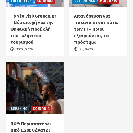
EDITOR PICK
ΚΟΙΝΩΝΙΑ
EDITOR PICK
ΚΟΙΝΩΝΙΑ
Tο νέο VisitGreece.gr
Απαγόρευση για
– Νέα εποχή για την
πατίνια στους κάτω
ψηφιακή προβολή
των 17 – Ποιοι
του ελληνικού
εξαιρούνται, τα
τουρισμού
πρόστιμα
30/06/2026
30/06/2026
BREAKING
ΚΟΙΝΩΝΙΑ
ΠΟΥ: Περισσότεροι
από 1.300 θάνατοι