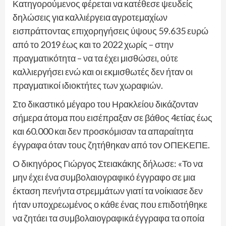
Κατηγορούμενος φέρεται να κατέθεσε ψευδείς
δηλώσεις για καλλιέργεια αγροτεμαχίων
εισπράττοντας επιχορηγήσεις ύψους 59.635 ευρώ
από το 2019 έως και το 2022 χωρίς – στην
πραγματικότητα – να τα έχει μισθώσει, ούτε
καλλιεργήσει ενώ και οι εκμισθωτές δεν ήταν οι
πραγματικοί ιδιοκτήτες των χωραφιών.
Στο δικαστικό μέγαρο του Ηρακλείου δικάζονταν
σήμερα άτομα που εισέπραξαν σε βάθος 4ετίας έως
και 60.000 και δεν προσκόμισαν τα απαραίτητα
έγγραφα όταν τους ζητήθηκαν από τον ΟΠΕΚΕΠΕ.
Ο δικηγόρος Γιώργος Στειακάκης δήλωσε: «Το να
μην έχει ένα συμβολαιογραφικό έγγραφο σε μια
έκταση πενήντα στρεμμάτων γιατί τα νοίκιασε δεν
ήταν υποχρεωμένος ο κάθε ένας που επιδοτήθηκε
να ζητάει τα συμβολαιογραφικά έγγραφα τα οποία