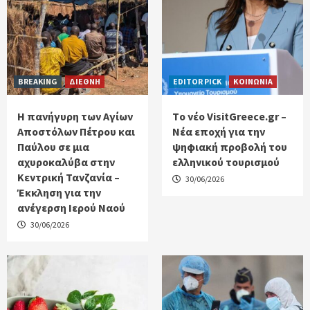
BREAKING
ΔΙΕΘΝΗ
EDITOR PICK
ΚΟΙΝΩΝΙΑ
Η πανήγυρη των Αγίων
Tο νέο VisitGreece.gr –
Αποστόλων Πέτρου και
Νέα εποχή για την
Παύλου σε μια
ψηφιακή προβολή του
αχυροκαλύβα στην
ελληνικού τουρισμού
Κεντρική Τανζανία –
30/06/2026
Έκκληση για την
ανέγερση Ιερού Ναού
30/06/2026