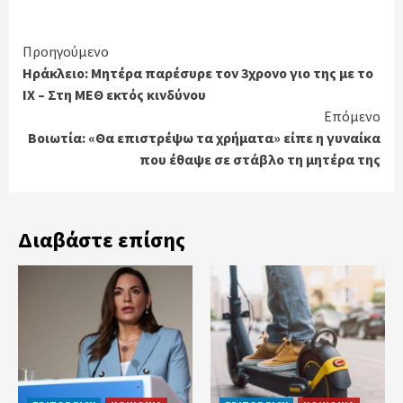
Continue
Προηγούμενο
Ηράκλειο: Μητέρα παρέσυρε τον 3χρονο γιο της με το
Reading
ΙΧ – Στη ΜΕΘ εκτός κινδύνου
Επόμενο
Βοιωτία: «Θα επιστρέψω τα χρήματα» είπε η γυναίκα
που έθαψε σε στάβλο τη μητέρα της
Διαβάστε επίσης