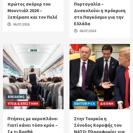
πρώτος σκόρερ του
Πορτογαλία –
Μουντιάλ 2026 –
Δυσκολεύει η πρόκριση
Ξεπέρασε και τον Πελέ
στο Παγκόσμιο για την
Ελλάδα
06/07/2026
06/07/2026
BREAKING
ΥΓΕΙΑ & ΕΠΙΣΤΗΜΗ
EDITOR PICK
ΔΙΕΘΝΗ
Πτήσεις με αεροπλάνο:
Στην Τουρκία η
Γιατί κάνει τόσο κρύο –
Σύνοδος Κορυφής του
Σε τι βοηθά
ΝΑΤΟ: Πληροφορίες για