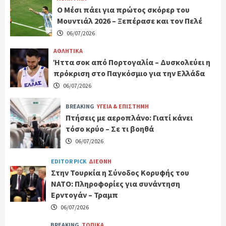
Ο Μέσι πάει για πρώτος σκόρερ του
Μουντιάλ 2026 – Ξεπέρασε και τον Πελέ
06/07/2026
ΑΘΛΗΤΙΚΑ
Ήττα σοκ από Πορτογαλία – Δυσκολεύει η
πρόκριση στο Παγκόσμιο για την Ελλάδα
06/07/2026
BREAKING
ΥΓΕΙΑ & ΕΠΙΣΤΗΜΗ
Πτήσεις με αεροπλάνο: Γιατί κάνει
τόσο κρύο – Σε τι βοηθά
06/07/2026
EDITOR PICK
ΔΙΕΘΝΗ
Στην Τουρκία η Σύνοδος Κορυφής του
ΝΑΤΟ: Πληροφορίες για συνάντηση
Ερντογάν – Τραμπ
06/07/2026
BREAKING
ΤΟΠΙΚΑ