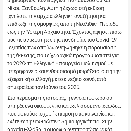
δημιουργών, των Βαγγέλη Παπαθανασίου και
Νίκου Ξανθούλη. Αυτή η ξεχωριστή έκθεση
ιχνηλατεί την αρχαία ελληνική αναζήτηση και
επιδίωξη της ομορφιάς από τη Νεολιθική Περίοδο
έως την Ύστερη Αρχαιότητα. Έχοντας αφήσει πίσω
μας τις αντιξοότητες της πανδημίας του Covid-19
-εξαιτίας των οποίων αναβλήθηκε η παρουσίαση
της έκθεσης, που είχε αρχικά προγραμματιστεί για
το 2020- το Ελληνικό Υπουργείο Πολιτισμού με
υπερηφάνεια και ενθουσιασμό μοιράζεται αυτή την
εξαιρετική συλλογή με το κινεζικό κοινό, από
σήμερα έως τον Ιούνιο του 2025.
Στο πέρασμα της ιστορίας, η έννοια του ωραίου
υπήρξε ένα οικουμενικό και εξελισσόμενο ιδεώδες,
που ασκούσε ισχυρή επιρροή στις κοινωνίες και
ενέπνεε την ανθρώπινη δημιουργικότητα. Στην
αρχαία Ελλάδα, η ομορφιά αντιπροσώπευε κάτι