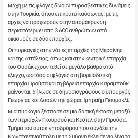
Μάχη με τις φλόγες δίνουν πυροσβεστικές δυνάμεις
στην Τουρκία, όπου επικρατεί καύσωνας, με τις
αρχές να προχωρούν στην απομάκρυνση
περισσότερων από 3.600 ανθρώπων από
οικισμούς σε δύο επαρχίες.
Οι πυρκαγιές στην νότιες επαρχίες της Μερσίνης
και της Αττάλειας, όπως και στην κεντρική επαρχία
του Ουσάκ έχουν τεθεί σε μεγάλο βαθμό υπό
έλεγχο, ωστόσο οι φλόγες στη βορειοδυτική
επαρχία Προύσα και τη βόρεια επαρχία Καραμπούκ
μαίνονται, δήλωσε σε δημοσιογράφους ο υπουργός
Γεωργίας και Δασών της χώρας Ιμπραήμ Γιουμακλί.
Μια πυρκαγιά ξέσπασε σε μια δασική έκταση μεταξύ
των περιοχών Γκουρσού και Κεστέλ στην Προύσα.
Τμήμα του αυτοκινητοδρόμου που συνδέει την
Κωνσταντινούπολη με τη Σμύρνη έκλεισε για λίγο το