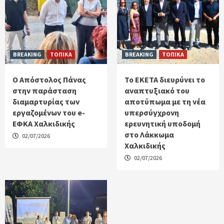
BREAKING
ΤΟΠΙΚΑ
BREAKING
ΤΟΠΙΚΑ
Ο Απόστολος Πάνας
Το ΕΚΕΤΑ διευρύνει το
στην παράσταση
αναπτυξιακό του
διαμαρτυρίας των
αποτύπωμα με τη νέα
εργαζομένων του e-
υπερσύγχρονη
ΕΦΚΑ Χαλκιδικής
ερευνητική υποδομή
στο Λάκκωμα
02/07/2026
Χαλκιδικής
02/07/2026