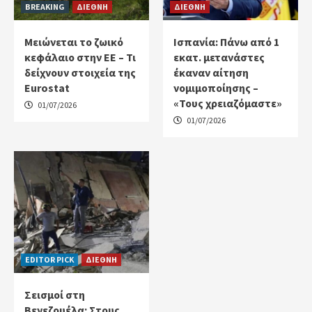
BREAKING
ΔΙΕΘΝΗ
ΔΙΕΘΝΗ
Μειώνεται το ζωικό
Ισπανία: Πάνω από 1
κεφάλαιο στην ΕΕ – Τι
εκατ. μετανάστες
δείχνουν στοιχεία της
έκαναν αίτηση
Eurostat
νομιμοποίησης –
«Τους χρειαζόμαστε»
01/07/2026
01/07/2026
EDITOR PICK
ΔΙΕΘΝΗ
Σεισμοί στη
Βενεζουέλα: Στους