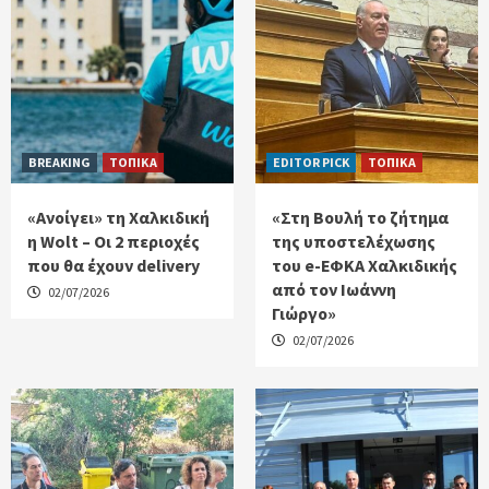
BREAKING
ΤΟΠΙΚΑ
EDITOR PICK
ΤΟΠΙΚΑ
«Ανοίγει» τη Χαλκιδική
«Στη Βουλή το ζήτημα
η Wolt – Οι 2 περιοχές
της υποστελέχωσης
που θα έχουν delivery
του e-ΕΦΚΑ Χαλκιδικής
από τον Ιωάννη
02/07/2026
Γιώργο»
02/07/2026