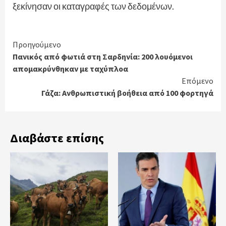
ξεκίνησαν οι καταγραφές των δεδομένων.
Continue
Προηγούμενο
Πανικός από φωτιά στη Σαρδηνία: 200 λουόμενοι
Reading
απομακρύνθηκαν με ταχύπλοα
Επόμενο
Γάζα: Ανθρωπιστική βοήθεια από 100 φορτηγά
Διαβάστε επίσης