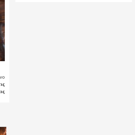
νο
τις
ις