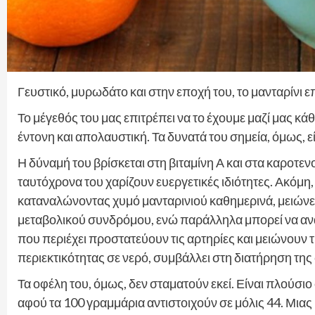
Γευστικό, μυρωδάτο και στην εποχή του, το μανταρίνι ε
Το μέγεθός του μας επιτρέπει να το έχουμε μαζί μας κά
έντονη και απολαυστική. Τα δυνατά του σημεία, όμως, εί
Η δύναμή του βρίσκεται στη βιταμίνη Α και στα καροτεν
ταυτόχρονα του χαρίζουν ευεργετικές ιδιότητες. Ακόμ
καταναλώνοντας χυμό μανταρινιού καθημερινά, μειώνετε
μεταβολικού συνδρόμου, ενώ παράλληλα μπορεί να αν
που περιέχει προστατεύουν τις αρτηρίες και μειώνουν 
περιεκτικότητας σε νερό, συμβάλλει στη διατήρηση τη
Τα οφέλη του, όμως, δεν σταματούν εκεί. Είναι πλούσιο 
αφού τα 100 γραμμάρια αντιστοιχούν σε μόλις 44. Μιας 