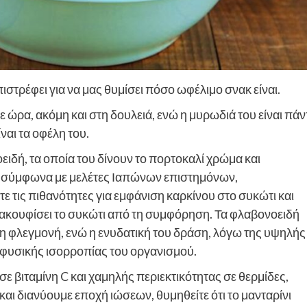
πιστρέφει για να μας θυμίσει πόσο ωφέλιμο σνακ είναι.
θε ώρα, ακόμη και στη δουλειά, ενώ η μυρωδιά του είναι πάν
ναι τα οφέλη του.
οειδή, τα οποία του δίνουν το πορτοκαλί χρώμα και
η, σύμφωνα με μελέτες Ιαπώνων επιστημόνων,
 τις πιθανότητες για εμφάνιση καρκίνου στο συκώτι και
ακουφίσει το συκώτι από τη συμφόρηση. Τα φλαβονοειδή
τη φλεγμονή, ενώ η ενυδατική του δράση, λόγω της υψηλής
ς φυσικής ισορροπίας του οργανισμού.
σε βιταμίνη C και χαμηλής περιεκτικότητας σε θερμίδες,
και διανύουμε εποχή ιώσεων, θυμηθείτε ότι το μανταρίνι