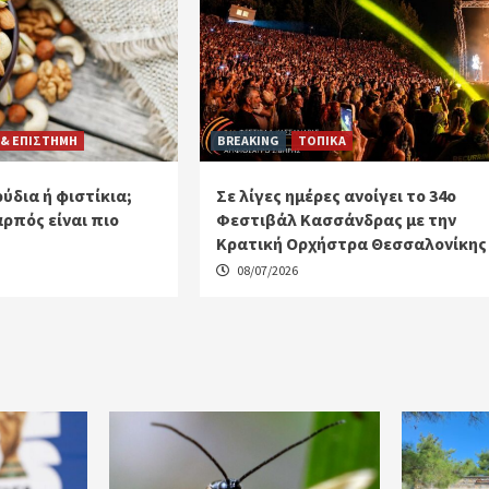
 & ΕΠΙΣΤΗΜΗ
BREAKING
ΤΟΠΙΚΑ
ύδια ή φιστίκια;
Σε λίγες ημέρες ανοίγει το 34ο
αρπός είναι πιο
Φεστιβάλ Κασσάνδρας με την
Κρατική Ορχήστρα Θεσσαλονίκης
08/07/2026