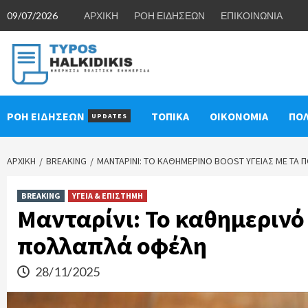
Skip
09/07/2026
ΑΡΧΙΚΗ
ΡΟΗ ΕΙΔΗΣΕΩΝ
ΕΠΙΚΟΙΝΩΝΙΑ
to
content
ΡΟΗ ΕΙΔΗΣΕΩΝ
ΤΟΠΙΚΑ
ΟΙΚΟΝΟΜΙΑ
ΠΟΛ
UPDATES
ΑΡΧΙΚΉ
BREAKING
ΜΑΝΤΑΡΊΝΙ: ΤΟ ΚΑΘΗΜΕΡΙΝΌ BOOST ΥΓΕΊΑΣ ΜΕ ΤΑ
BREAKING
ΥΓΕΙΑ & ΕΠΙΣΤΗΜΗ
Μανταρίνι: Το καθημερινό 
πολλαπλά οφέλη
28/11/2025