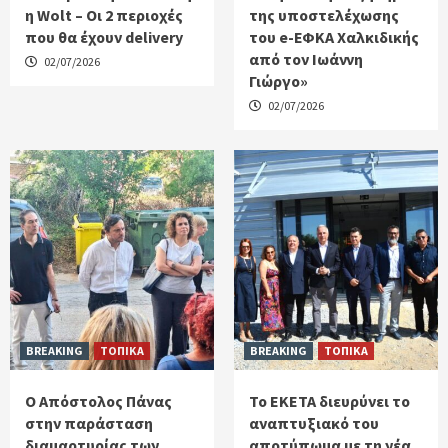
η Wolt – Οι 2 περιοχές
της υποστελέχωσης
που θα έχουν delivery
του e-ΕΦΚΑ Χαλκιδικής
από τον Ιωάννη
02/07/2026
Γιώργο»
02/07/2026
BREAKING
ΤΟΠΙΚΑ
BREAKING
ΤΟΠΙΚΑ
Ο Απόστολος Πάνας
Το ΕΚΕΤΑ διευρύνει το
στην παράσταση
αναπτυξιακό του
διαμαρτυρίας των
αποτύπωμα με τη νέα