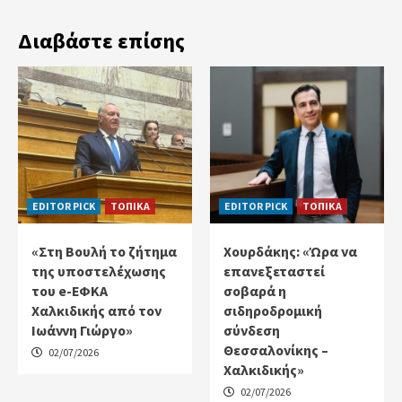
Διαβάστε επίσης
EDITOR PICK
ΤΟΠΙΚΑ
EDITOR PICK
ΤΟΠΙΚΑ
«Στη Βουλή το ζήτημα
Χουρδάκης: «Ώρα να
της υποστελέχωσης
επανεξεταστεί
του e-ΕΦΚΑ
σοβαρά η
Χαλκιδικής από τον
σιδηροδρομική
Ιωάννη Γιώργο»
σύνδεση
Θεσσαλονίκης –
02/07/2026
Χαλκιδικής»
02/07/2026