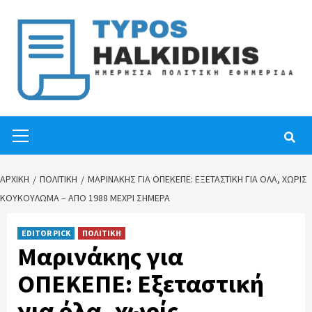
Skip
to
content
Primary
Menu
ΑΡΧΙΚΉ
ΠΟΛΙΤΙΚΗ
ΜΑΡΙΝΆΚΗΣ ΓΙΑ ΟΠΕΚΕΠΕ: ΕΞΕΤΑΣΤΙΚΉ ΓΙΑ ΌΛΑ, ΧΩΡΊΣ
ΚΟΥΚΟΎΛΩΜΑ – ΑΠΌ 1988 ΜΈΧΡΙ ΣΉΜΕΡΑ
EDITOR PICK
ΠΟΛΙΤΙΚΗ
Μαρινάκης για
ΟΠΕΚΕΠΕ: Εξεταστική
για όλα, χωρίς