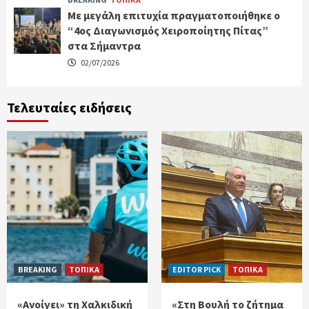
Με μεγάλη επιτυχία πραγματοποιήθηκε ο
“4ος Διαγωνισμός Χειροποίητης Πίτας”
στα Σήμαντρα
02/07/2026
Τελευταίες ειδήσεις
BREAKING
ΤΟΠΙΚΑ
EDITOR PICK
ΤΟΠΙΚΑ
«Ανοίγει» τη Χαλκιδική
«Στη Βουλή το ζήτημα