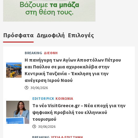
Πρόσφατα
Δημοφιλή
Επιλογές
BREAKING
ΔΙΕΘΝΗ
Η πανήγυρη των Αγίων Αποστόλων Πέτρου
και Παύλου σε μια αχυροκαλύβα στην
Κεντρική Τανζανία – Έκκληση για την
ανέγερση Ιερού Ναού
30/06/2026
EDITOR PICK
ΚΟΙΝΩΝΙΑ
Tο νέο VisitGreece.gr – Νέα εποχή για την
ψηφιακή προβολή του ελληνικού
τουρισμού
30/06/2026
BREAKING
ΥΓΕΙΑ & ΕΠΙΣΤΗΜΗ