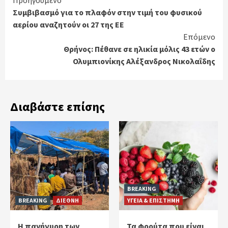
Continue
Συμβιβασμό για το πλαφόν στην τιμή του φυσικού
Reading
αερίου αναζητούν οι 27 της ΕΕ
Επόμενο
Θρήνος: Πέθανε σε ηλικία μόλις 43 ετών ο
Ολυμπιονίκης Αλέξανδρος Νικολαΐδης
Διαβάστε επίσης
BREAKING
BREAKING
ΔΙΕΘΝΗ
ΥΓΕΙΑ & ΕΠΙΣΤΗΜΗ
Η πανήγυρη των
Τα φρούτα που είναι