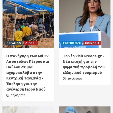
BREAKING
ΔΙΕΘΝΗ
EDITOR PICK
ΚΟΙΝΩΝΙΑ
Η πανήγυρη των Αγίων
Tο νέο VisitGreece.gr –
Αποστόλων Πέτρου και
Νέα εποχή για την
Παύλου σε μια
ψηφιακή προβολή του
αχυροκαλύβα στην
ελληνικού τουρισμού
Κεντρική Τανζανία –
30/06/2026
Έκκληση για την
ανέγερση Ιερού Ναού
30/06/2026