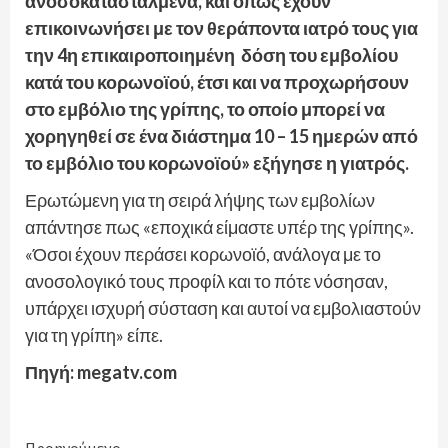
ανοσοκατασταλμένα, και όπως έχουν
επικοινωνήσει με τον θεράποντα ιατρό τους για
την 4η επικαιροποιημένη δόση του εμβολίου
κατά του κορωνοϊού, έτσι και να προχωρήσουν
στο εμβόλιο της γρίπης, το οποίο μπορεί να
χορηγηθεί σε ένα διάστημα 10 – 15 ημερών από
το εμβόλιο του κορωνοϊού» εξήγησε η γιατρός.
Ερωτώμενη για τη σειρά λήψης των εμβολίων
απάντησε πως «εποχικά είμαστε υπέρ της γρίπης».
«Όσοι έχουν περάσει κορωνοϊό, ανάλογα με το
ανοσολογικό τους προφίλ και το πότε νόσησαν,
υπάρχει ισχυρή σύσταση και αυτοί να εμβολιαστούν
για τη γρίπη» είπε.
Πηγή: megatv.com
Προηγούμενο