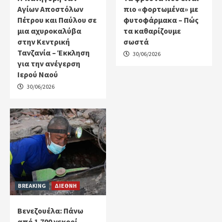
Αγίων Αποστόλων
πιο «φορτωμένα» με
Πέτρου και Παύλου σε
φυτοφάρμακα – Πώς
μια αχυροκαλύβα
τα καθαρίζουμε
στην Κεντρική
σωστά
Τανζανία – Έκκληση
30/06/2026
για την ανέγερση
Ιερού Ναού
30/06/2026
BREAKING
ΔΙΕΘΝΗ
Βενεζουέλα: Πάνω
από 1.700 νεκροί,