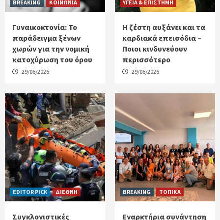
BREAKING
ΚΟΙΝΩΝΙΑ
ΥΓΕΙΑ & ΕΠΙΣΤΗΜΗ
Γυναικοκτονία: Το
Η ζέστη αυξάνει και τα
παράδειγμα ξένων
καρδιακά επεισόδια –
χωρών για την νομική
Ποιοι κινδυνεύουν
κατοχύρωση του όρου
περισσότερο
29/06/2026
29/06/2026
EDITOR PICK
ΔΙΕΘΝΗ
BREAKING
ΤΟΠΙΚΑ
Συγκλονιστικές
Εναρκτήρια συνάντηση