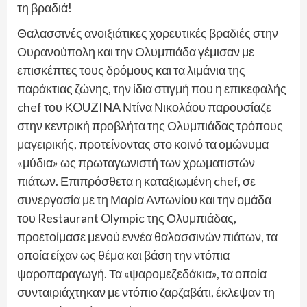
τη βραδιά!
Θαλασσινές ανοιξιάτικες χορευτικές βραδιές στην
Ουρανούπολη και την Ολυμπιάδα γέμισαν με
επισκέπτες τους δρόμους και τα λιμάνια της
παράκτιας ζώνης, την ίδια στιγμή που η επικεφαλής
chef του KOUZINA Ντίνα Νικολάου παρουσίαζε
στην κεντρική προβλήτα της Ολυμπιάδας τρόπους
μαγειρικής, προτείνοντας στο κοινό τα ομώνυμα
«μύδια» ως πρωταγωνιστή των χρωματιστών
πιάτων. Επιπρόσθετα η καταξιωμένη chef, σε
συνεργασία με τη Μαρία Αντωνίου και την ομάδα
του Restaurant Olympic της Ολυμπιάδας,
προετοίμασε μενού εννέα θαλασσινών πιάτων, τα
οποία είχαν ως θέμα και βάση την ντόπια
ψαροπαραγωγή. Τα «ψαρομεζεδάκια», τα οποία
συνταιριάχτηκαν με ντόπιο ζαρζαβάτι, έκλεψαν τη