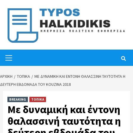
Skip
to
content
Primary
Menu
ΑΡΧΙΚΉ
ΤΟΠΙΚΑ
ΜΕ ΔΥΝΑΜΙΚΉ ΚΑΙ ΈΝΤΟΝΗ ΘΑΛΑΣΣΙΝΉ ΤΑΥΤΌΤΗΤΑ Η
ΔΕΎΤΕΡΗ ΕΒΔΟΜΆΔΑ ΤΟΥ KOUZINA 2018
BREAKING
ΤΟΠΙΚΑ
Με δυναμική και έντονη
θαλασσινή ταυτότητα η
δεύτερη εβδομάδα του