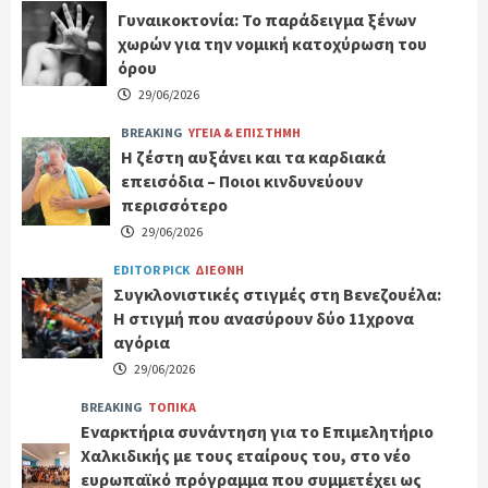
Γυναικοκτονία: Το παράδειγμα ξένων
χωρών για την νομική κατοχύρωση του
όρου
29/06/2026
BREAKING
ΥΓΕΙΑ & ΕΠΙΣΤΗΜΗ
Η ζέστη αυξάνει και τα καρδιακά
επεισόδια – Ποιοι κινδυνεύουν
περισσότερο
29/06/2026
EDITOR PICK
ΔΙΕΘΝΗ
Συγκλονιστικές στιγμές στη Βενεζουέλα:
Η στιγμή που ανασύρουν δύο 11χρονα
αγόρια
29/06/2026
BREAKING
ΤΟΠΙΚΑ
Εναρκτήρια συνάντηση για το Επιμελητήριο
Χαλκιδικής με τους εταίρους του, στο νέο
ευρωπαϊκό πρόγραμμα που συμμετέχει ως