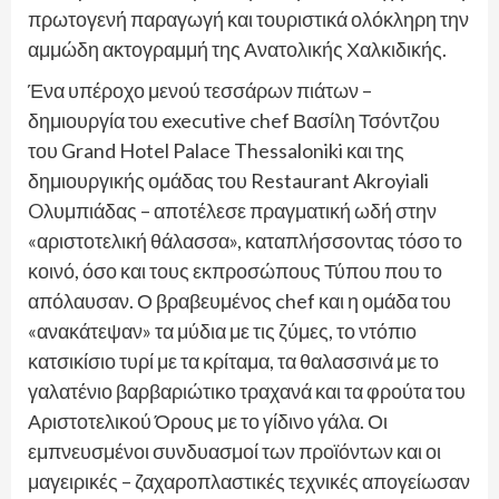
πρωτογενή παραγωγή και τουριστικά ολόκληρη την
αμμώδη ακτογραμμή της Ανατολικής Χαλκιδικής.
Ένα υπέροχο μενού τεσσάρων πιάτων –
δημιουργία του executive chef Βασίλη Τσόντζου
του Grand Hotel Palace Thessaloniki και της
δημιουργικής ομάδας του Restaurant Akroyiali
Oλυμπιάδας – αποτέλεσε πραγματική ωδή στην
«αριστοτελική θάλασσα», καταπλήσσοντας τόσο το
κοινό, όσο και τους εκπροσώπους Τύπου που το
απόλαυσαν. Ο βραβευμένος chef και η ομάδα του
«ανακάτεψαν» τα μύδια με τις ζύμες, το ντόπιο
κατσικίσιο τυρί με τα κρίταμα, τα θαλασσινά με το
γαλατένιο βαρβαριώτικο τραχανά και τα φρούτα του
Αριστοτελικού Όρους με το γίδινο γάλα. Οι
εμπνευσμένοι συνδυασμοί των προϊόντων και οι
μαγειρικές – ζαχαροπλαστικές τεχνικές απογείωσαν