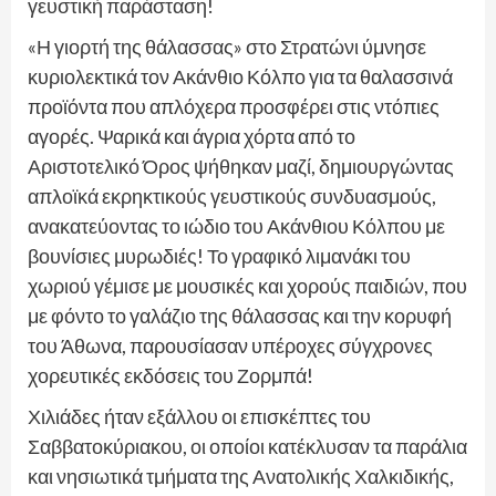
γευστική παράσταση!
«Η γιορτή της θάλασσας» στο Στρατώνι ύμνησε
κυριολεκτικά τον Ακάνθιο Κόλπο για τα θαλασσινά
προϊόντα που απλόχερα προσφέρει στις ντόπιες
αγορές. Ψαρικά και άγρια χόρτα από το
Αριστοτελικό Όρος ψήθηκαν μαζί, δημιουργώντας
απλοϊκά εκρηκτικούς γευστικούς συνδυασμούς,
ανακατεύοντας το ιώδιο του Ακάνθιου Κόλπου με
βουνίσιες μυρωδιές! Το γραφικό λιμανάκι του
χωριού γέμισε με μουσικές και χορούς παιδιών, που
με φόντο το γαλάζιο της θάλασσας και την κορυφή
του Άθωνα, παρουσίασαν υπέροχες σύγχρονες
χορευτικές εκδόσεις του Ζορμπά!
Χιλιάδες ήταν εξάλλου οι επισκέπτες του
Σαββατοκύριακου, οι οποίοι κατέκλυσαν τα παράλια
και νησιωτικά τμήματα της Ανατολικής Χαλκιδικής,