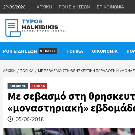
Skip
29/06/2026
ΑΡΧΙΚΗ
ΡΟΗ ΕΙΔΗΣΕΩΝ
ΕΠΙΚΟΙΝΩΝΙΑ
to
content
ΡΟΗ ΕΙΔΗΣΕΩΝ
ΤΟΠΙΚΑ
ΟΙΚΟΝΟΜΙΑ
ΠΟΛ
UPDATES
ΑΡΧΙΚΉ
ΤΟΠΙΚΑ
ΜΕ ΣΕΒΑΣΜΌ ΣΤΗ ΘΡΗΣΚΕΥΤΙΚΉ ΠΑΡΆΔΟΣΗ Η «ΜΟΝΑΣ
BREAKING
ΤΟΠΙΚΑ
Με σεβασμό στη θρησκευτ
«μοναστηριακή» εβδομάδ
05/06/2018