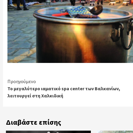
Continue
Προηγούμενο
Το μεγαλύτερο ιαματικό spa center των Βαλκανίων,
Reading
λειτουργεί στη Χαλκιδική
Διαβάστε επίσης