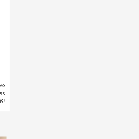
νο
ης
ς!