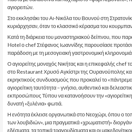
αγιορειτών.
Στο εκκλησάκι του Αι-Νικόλα του Βουνού στη Στρατονί
κυριάρχησαν, όταν το κλασσικό κέρασμα του κουρμπανι
Κατά τη διάρκεια του μοναστηριακού δείπνου, που παρα
Hotel ο chef Στέφανος Ιωαννίδης παρουσίασε προτάσε
παράδοση με τη μεσογειακή γαστρονομική κληρονομιά
Ο αγιορείτης μοναχός Νικήτας και η επικεφαλής che
στο Restaurant Χρυσό Αγκίστρι της Ουρανούπολης κα
εκρηκτικούς συνδυασμούς που προκαλεί το «πάντρεμα»
αγιορείτικη ταυτότητα – γνήσιο, αυθεντικό και δελεαστι
εκπροσώπους Τύπου να κατανοήσουν την «αγιορείτικη 
δυνατή «ξυλένια» φωτιά.
Η ενότητα έκλεισε οργανωτικά στο Νεοχώρι, όπου ο το
των λουβιδιών», μια πραγματικά «χρωματιστή» διοργά
εδέσματα, τα τοπικά τραγουδίσματα και οι μακεδονίτικο