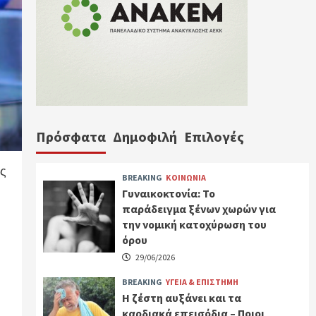
Πρόσφατα
Δημοφιλή
Επιλογές
ας
BREAKING
ΚΟΙΝΩΝΙΑ
Γυναικοκτονία: Το
παράδειγμα ξένων χωρών για
την νομική κατοχύρωση του
όρου
29/06/2026
BREAKING
ΥΓΕΙΑ & ΕΠΙΣΤΗΜΗ
Η ζέστη αυξάνει και τα
καρδιακά επεισόδια – Ποιοι