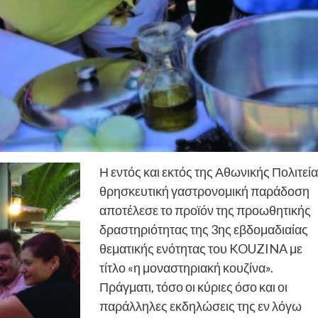
Η εντός και εκτός της Αθωνικής Πολιτεί
θρησκευτική γαστρονομική παράδοση
αποτέλεσε το προϊόν της προωθητικής
δραστηριότητας της 3ης εβδομαδιαίας
θεματικής ενότητας του KOUZINA με
τίτλο «η μοναστηριακή κουζίνα».
Πράγματι, τόσο οι κύριες όσο και οι
παράλληλες εκδηλώσεις της εν λόγω