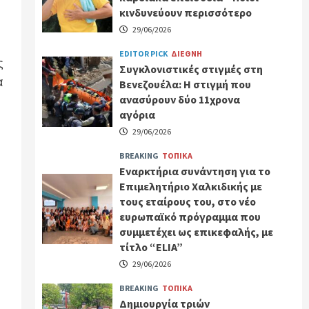
κινδυνεύουν περισσότερο
29/06/2026
EDITOR PICK
ΔΙΕΘΝΗ
ς
Συγκλονιστικές στιγμές στη
α
Βενεζουέλα: Η στιγμή που
ανασύρουν δύο 11χρονα
αγόρια
29/06/2026
BREAKING
ΤΟΠΙΚΑ
Εναρκτήρια συνάντηση για το
Επιμελητήριο Χαλκιδικής με
τους εταίρους του, στο νέο
ευρωπαϊκό πρόγραμμα που
συμμετέχει ως επικεφαλής, με
τίτλο “ELIA”
29/06/2026
BREAKING
ΤΟΠΙΚΑ
Δημιουργία τριών