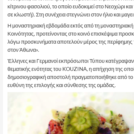
κίτρινου φασολιού, το οποίο ευδοκιμεί στο Νεοχώρι και 
σε κλωστή). Στη συνέχεια στεγνώνει στον ήλιο και μαγει
Η μοναστηριακή εβδομάδα εκτός από τη μοναστηριακή 
Κοινότητας, προτείνοντας στο κοινό επισκέψιμα προσκ
λόγω προσκυνήματα αποτελούν μέρος της περίφημης π
στον Άθωνα».
Έλληνες και Γερμανοί εκπρόσωποι Τύπου κατέγραψαν τ
θεματικής ενότητας του KOUZINA, η απήχηση της οποία
δημοσιογραφική αποστολή πραγματοποιήθηκε από το γρ
ευθύνη της επιλογής και σύνθεσης της ομάδας.