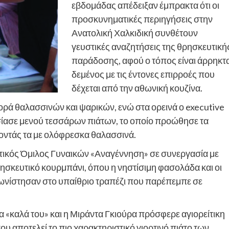
εβδομάδας απέδειξαν έμπρακτα ότι οι
προσκυνηματικές περιηγήσεις στην
Ανατολική Χαλκιδική συνθέτουν
γευστικές αναζητήσεις της θρησκευτική
παράδοσης, αφού ο τόπος είναι άρρηκτ
δεμένος με τις έντονες επιρροές που
δέχεται από την αθωνική κουζίνα.
ά θαλασσινών και ψαρικών, ενώ στα ορεινά ο executive
υσίασε μενού τεσσάρων πιάτων, το οποίο προώθησε τα
οντάς τα με ολόφρεσκα θαλασσινά.
τικός Όμιλος Γυναικών «Αναγέννηση» σε συνεργασία με
ησκευτικό κουρμπάνι, όπου η νηστίσιμη φασολάδα και οι
γωνίστησαν στο υπαίθριο τραπέζι που παρέπεμπε σε
 «καλά του» και η Μιράντα Γκιούρα πρόσφερε αγιορείτικη
ου αποτελεί το πιο χαρακτηριστικό γιορτινό πιάτο των