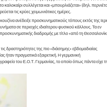
το καλοκαίρι συλλέγεται και «μπουρλιάζεται» (δηλ. περνιέτα
ρεύεται τις κρύες χειμωνιάτικες ημέρες.
κουζίνα ανέδειξε προσκυνηματικούς τόπους εκτός της Ιερ
υνήματα σε περιοχές ιδιαίτερου φυσικού κάλλους. Τα εν
ροσκυνηματικής διαδρομής με τίτλο «από τη Θεσσαλονίκ
ις δραστηριότητες της πιο «διάσημης» εβδομαδιαίας
ς ήταν πραγματικά εξαιρετική. Η γερμανική
αφείο του Ε.Ο.Τ. Γερμανίας, το οποίο όπως πάντα είχε τ