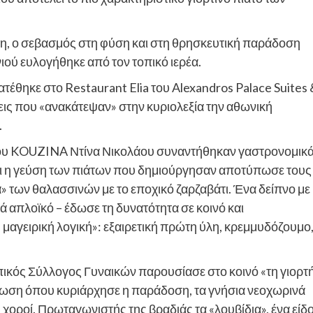
κη, ο σεβασμός στη φύση και στη θρησκευτική παράδοση
ού ευλογήθηκε από τον τοπικό ιερέα.
τέθηκε στο Restaurant Elia του Alexandros Palace Suites 
ις που «ανακάτεψαν» στην κυριολεξία την αθωνική
.
f του KOUZINA Ντίνα Νικολάου συναντήθηκαν γαστρονομικ
ι η γεύση των πιάτων που δημιούργησαν αποτύπωσε τους
 των θαλασσινών με το εποχικό ζαρζαβάτι. Ένα δείπνο με
κά απλοϊκό – έδωσε τη δυνατότητα σε κοινό και
μαγειρική λογική»: εξαιρετική πρώτη ύλη, κρεμμυδόζουμο
πικός Σύλλογος Γυναικών παρουσίασε στο κοινό «τη γιορτ
νωση όπου κυριάρχησε η παράδοση, τα γνήσια νεοχωρινά
ι χοροί. Πρωταγωνιστής της βραδιάς τα «λουβίδια», ένα είδ