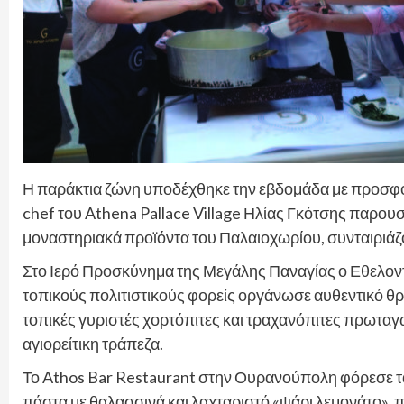
Η παράκτια ζώνη υποδέχθηκε την εβδομάδα με προσφορ
chef του Athena Pallace Village Ηλίας Γκότσης παρο
μοναστηριακά προϊόντα του Παλαιοχωρίου, συνταιριάζ
Στο Ιερό Προσκύνημα της Μεγάλης Παναγίας ο Εθελον
τοπικούς πολιτιστικούς φορείς οργάνωσε αυθεντικό θρ
τοπικές γυριστές χορτόπιτες και τραχανόπιτες πρωτα
αγιορείτικη τράπεζα.
Το Athos Bar Restaurant στην Ουρανούπολη φόρεσε τα
πάστα με θαλασσινά και λαχταριστό «ψάρι λεμονάτο», π