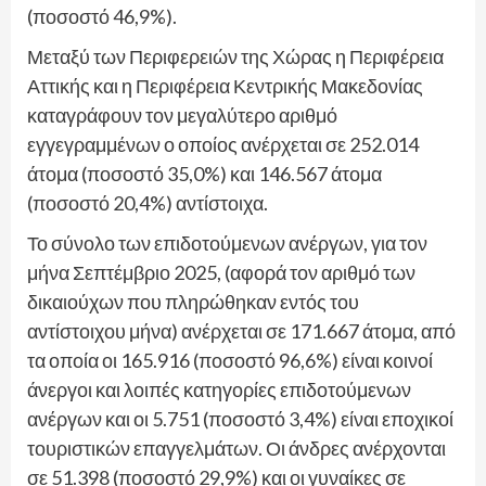
(ποσοστό 46,9%).
Μεταξύ των Περιφερειών της Χώρας η Περιφέρεια
Αττικής και η Περιφέρεια Κεντρικής Μακεδονίας
καταγράφουν τον μεγαλύτερο αριθμό
εγγεγραμμένων ο οποίος ανέρχεται σε 252.014
άτομα (ποσοστό 35,0%) και 146.567 άτομα
(ποσοστό 20,4%) αντίστοιχα.
Το σύνολο των επιδοτούμενων ανέργων, για τον
μήνα Σεπτέμβριο 2025, (αφορά τον αριθμό των
δικαιούχων που πληρώθηκαν εντός του
αντίστοιχου μήνα) ανέρχεται σε 171.667 άτομα, από
τα οποία οι 165.916 (ποσοστό 96,6%) είναι κοινοί
άνεργοι και λοιπές κατηγορίες επιδοτούμενων
ανέργων και οι 5.751 (ποσοστό 3,4%) είναι εποχικοί
τουριστικών επαγγελμάτων. Οι άνδρες ανέρχονται
σε 51.398 (ποσοστό 29,9%) και οι γυναίκες σε