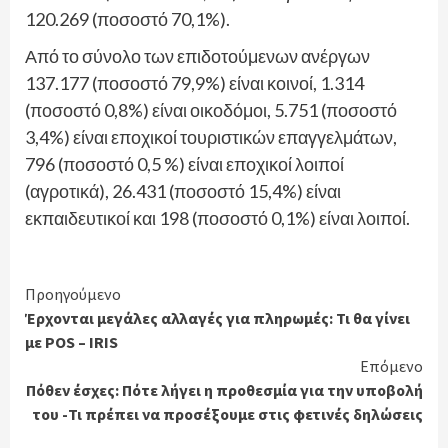
120.269 (ποσοστό 70,1%).
Από το σύνολο των επιδοτούμενων ανέργων
137.177 (ποσοστό 79,9%) είναι κοινοί, 1.314
(ποσοστό 0,8%) είναι οικοδόμοι, 5.751 (ποσοστό
3,4%) είναι εποχικοί τουριστικών επαγγελμάτων,
796 (ποσοστό 0,5 %) είναι εποχικοί λοιποί
(αγροτικά), 26.431 (ποσοστό 15,4%) είναι
εκπαιδευτικοί και 198 (ποσοστό 0,1%) είναι λοιποί.
Continue
Προηγούμενο
Έρχονται μεγάλες αλλαγές για πληρωμές: Τι θα γίνει
Reading
με POS – IRIS
Επόμενο
Πόθεν έσχες: Πότε λήγει η προθεσμία για την υποβολή
του -Τι πρέπει να προσέξουμε στις φετινές δηλώσεις