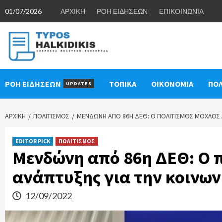
Skip
01/07/2026
ΑΡΧΙΚΗ
ΡΟΗ ΕΙΔΗΣΕΩΝ
ΕΠΙΚΟΙΝΩΝΙΑ
to
content
ΡΟΗ ΕΙΔΗΣΕΩΝ
ΤΟΠΙΚΑ
ΟΙΚΟΝΟΜΙΑ
ΠΟΛ
UPDATES
ΑΡΧΙΚΉ
ΠΟΛΙΤΙΣΜΟΣ
ΜΕΝΔΏΝΗ ΑΠΌ 86Η ΔΕΘ: Ο ΠΟΛΙΤΙΣΜΌΣ ΜΟΧΛΌΣ 
EDITOR PICK
ΠΟΛΙΤΙΣΜΟΣ
Μενδώνη από 86η ΔΕΘ: Ο π
ανάπτυξης για την κοινων
12/09/2022