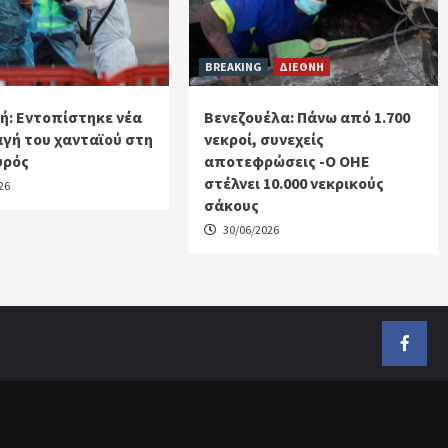
BREAKING
ΔΙΕΘΝΗ
ή: Εντοπίστηκε νέα
Βενεζουέλα: Πάνω από 1.700
γή του χανταϊού στη
νεκροί, συνεχείς
υρός
αποτεφρώσεις -Ο ΟΗΕ
στέλνει 10.000 νεκρικούς
26
σάκους
30/06/2026
Faceb