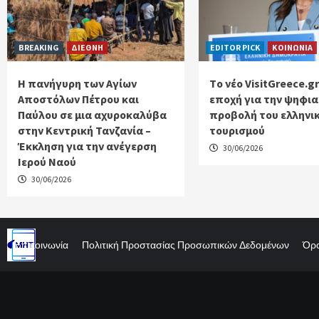
BREAKING
ΔΙΕΘΝΗ
EDITOR PICK
ΚΟΙΝΩΝΙΑ
Η πανήγυρη των Αγίων
Tο νέο VisitGreece.gr
Αποστόλων Πέτρου και
εποχή για την ψηφι
Παύλου σε μια αχυροκαλύβα
προβολή του ελληνι
στην Κεντρική Τανζανία –
τουρισμού
Έκκληση για την ανέγερση
30/06/2026
Ιερού Ναού
30/06/2026
Επικοινωνία
Πολιτική Προστασίας Προσωπικών Δεδομένων
Όρο