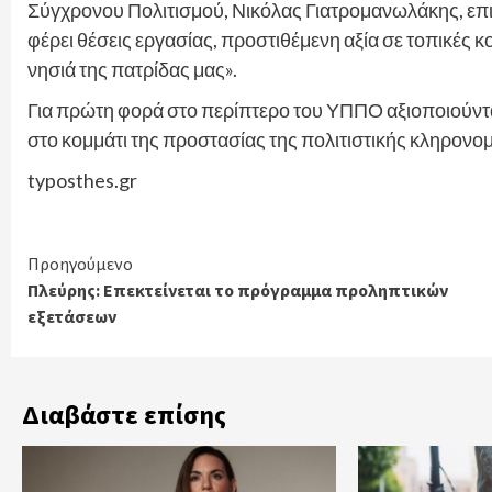
Σύγχρονου Πολιτισμού, Νικόλας Γιατρομανωλάκης, επιση
φέρει θέσεις εργασίας, προστιθέμενη αξία σε τοπικές κ
νησιά της πατρίδας μας».
Για πρώτη φορά στο περίπτερο του ΥΠΠΟ αξιοποιούντα
στο κομμάτι της προστασίας της πολιτιστικής κληρονομ
typosthes.gr
Continue
Προηγούμενο
Πλεύρης: Επεκτείνεται το πρόγραμμα προληπτικών
Reading
εξετάσεων
Διαβάστε επίσης