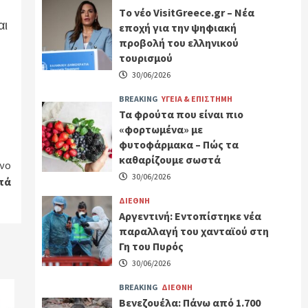
Tο νέο VisitGreece.gr – Νέα
αι
εποχή για την ψηφιακή
προβολή του ελληνικού
τουρισμού
30/06/2026
BREAKING
ΥΓΕΙΑ & ΕΠΙΣΤΗΜΗ
Τα φρούτα που είναι πιο
«φορτωμένα» με
φυτοφάρμακα – Πώς τα
καθαρίζουμε σωστά
νο
30/06/2026
πά
ΔΙΕΘΝΗ
Αργεντινή: Εντοπίστηκε νέα
παραλλαγή του χανταϊού στη
Γη του Πυρός
30/06/2026
BREAKING
ΔΙΕΘΝΗ
Βενεζουέλα: Πάνω από 1.700