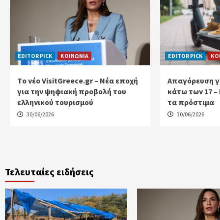
EDITOR PICK
ΚΟΙΝΩΝΙΑ
EDITOR PICK
ΚΟ
Tο νέο VisitGreece.gr – Νέα εποχή
Απαγόρευση γι
για την ψηφιακή προβολή του
κάτω των 17 – 
ελληνικού τουρισμού
τα πρόστιμα
30/06/2026
30/06/2026
Τελευταίες ειδήσεις