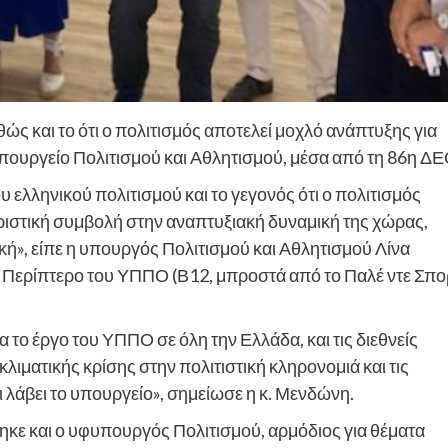
θώς και το ότι ο πολιτισμός αποτελεί μοχλό ανάπτυξης για
 υπουργείο Πολιτισμού και Αθλητισμού, μέσα από τη 86η ΔΕ
 ελληνικού πολιτισμού και το γεγονός ότι ο πολιτισμός
οριστική συμβολή στην αναπτυξιακή δυναμική της χώρας,
ική», είπε η υπουργός Πολιτισμού και Αθλητισμού Λίνα
ο Περίπτερο του ΥΠΠΟ (Β12, μπροστά από το Παλέ ντε Σπο
 το έργο του ΥΠΠΟ σε όλη την Ελλάδα, και τις διεθνείς
λιματικής κρίσης στην πολιτιστική κληρονομιά και τις
 λάβει το υπουργείο», σημείωσε η κ. Μενδώνη.
ηκε και ο υφυπουργός Πολιτισμού, αρμόδιος για θέματα