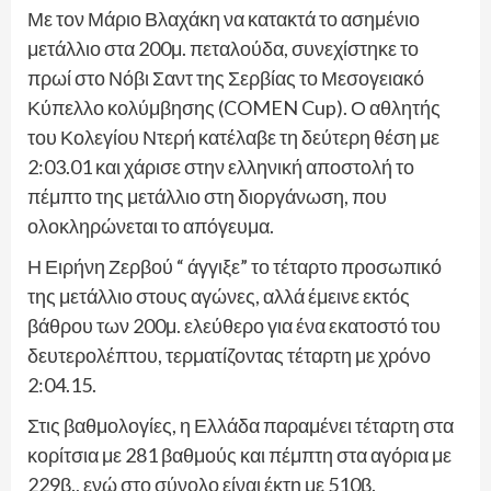
Με τον Μάριο Βλαχάκη να κατακτά το ασημένιο
μετάλλιο στα 200μ. πεταλούδα, συνεχίστηκε το
πρωί στο Νόβι Σαντ της Σερβίας το Μεσογειακό
Κύπελλο κολύμβησης (COMEN Cup). Ο αθλητής
του Κολεγίου Ντερή κατέλαβε τη δεύτερη θέση με
2:03.01 και χάρισε στην ελληνική αποστολή το
πέμπτο της μετάλλιο στη διοργάνωση, που
ολοκληρώνεται το απόγευμα.
Η Ειρήνη Ζερβού “ άγγιξε” το τέταρτο προσωπικό
της μετάλλιο στους αγώνες, αλλά έμεινε εκτός
βάθρου των 200μ. ελεύθερο για ένα εκατοστό του
δευτερολέπτου, τερματίζοντας τέταρτη με χρόνο
2:04.15.
Στις βαθμολογίες, η Ελλάδα παραμένει τέταρτη στα
κορίτσια με 281 βαθμούς και πέμπτη στα αγόρια με
229β., ενώ στο σύνολο είναι έκτη με 510β.