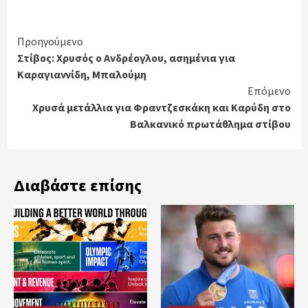
Continue
Προηγούμενο
Στίβος: Χρυσός ο Ανδρέογλου, ασημένια για
Reading
Καραγιαννίδη, Μπαλούμη
Επόμενο
Χρυσά μετάλλια για Φραντζεσκάκη και Καρύδη στο
Βαλκανικό πρωτάθλημα στίβου
Διαβάστε επίσης