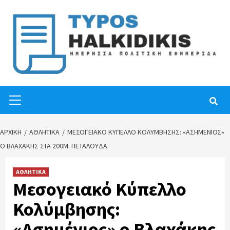
Skip
to
content
Primary
Menu
ΑΡΧΙΚΉ
ΑΘΛΗΤΙΚΑ
ΜΕΣΟΓΕΙΑΚΌ ΚΎΠΕΛΛΟ ΚΟΛΎΜΒΗΣΗΣ: «ΑΣΗΜΈΝΙΟΣ»
Ο ΒΛΑΧΆΚΗΣ ΣΤΑ 200Μ. ΠΕΤΑΛΟΎΔΑ
ΑΘΛΗΤΙΚΑ
Μεσογειακό Κύπελλο
Κολύμβησης:
«Ασημένιος» ο Βλαχάκης