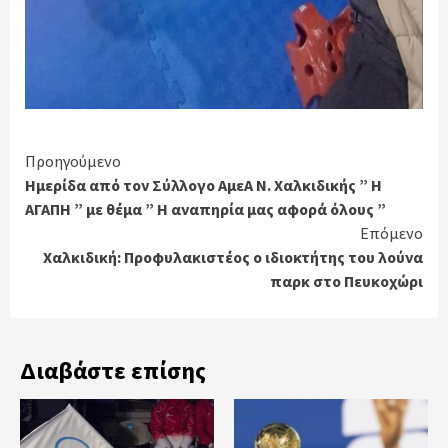
Continue
Προηγούμενο
Ημερίδα από τον Σύλλογο ΑμεΑ Ν. Χαλκιδικής ” Η
Reading
ΑΓΑΠΗ ” με θέμα ” Η αναπηρία μας αφορά όλους ”
Επόμενο
Χαλκιδική: Προφυλακιστέος ο ιδιοκτήτης του λούνα
παρκ στο Πευκοχώρι
Διαβάστε επίσης