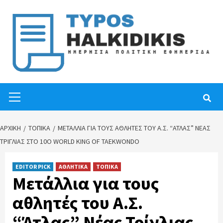
Skip
to
content
Primary
Menu
ΑΡΧΙΚΉ
ΤΟΠΙΚΑ
ΜΕΤΆΛΛΙΑ ΓΙΑ ΤΟΥΣ ΑΘΛΗΤΈΣ ΤΟΥ Α.Σ. “ΆΤΛΑΣ” ΝΈΑΣ
ΤΡΊΓΛΙΑΣ ΣΤΟ 10Ο WORLD KING OF TAEKWONDO
EDITOR PICK
ΑΘΛΗΤΙΚΑ
ΤΟΠΙΚΑ
Μετάλλια για τους
αθλητές του Α.Σ.
“Άτλας” Νέας Τρίγλιας