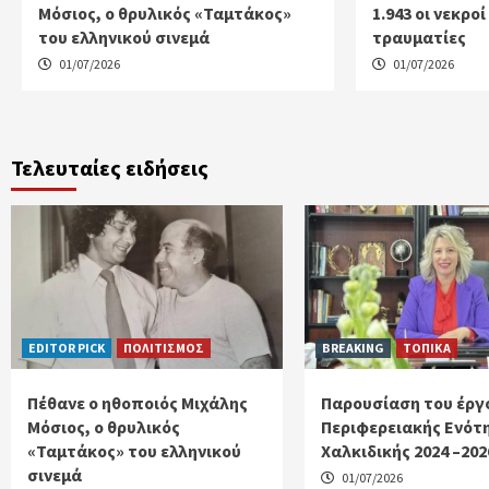
Μόσιος, ο θρυλικός «Ταμτάκος»
1.943 οι νεκρο
του ελληνικού σινεμά
τραυματίες
01/07/2026
01/07/2026
Τελευταίες ειδήσεις
EDITOR PICK
ΠΟΛΙΤΙΣΜΟΣ
BREAKING
ΤΟΠΙΚΑ
Πέθανε ο ηθοποιός Μιχάλης
Παρουσίαση του έργ
Μόσιος, ο θρυλικός
Περιφερειακής Ενότ
«Ταμτάκος» του ελληνικού
Χαλκιδικής 2024 –202
σινεμά
01/07/2026