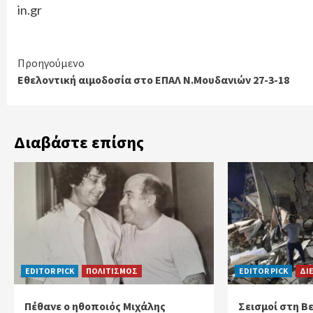
in.gr
Continue
Προηγούμενο
Εθελοντική αιμοδοσία στο ΕΠΑΛ Ν.Μουδανιών 27-3-18
Reading
Διαβάστε επίσης
EDITOR PICK
ΠΟΛΙΤΙΣΜΟΣ
EDITOR PICK
ΔΙ
Πέθανε ο ηθοποιός Μιχάλης
Σεισμοί στη Β