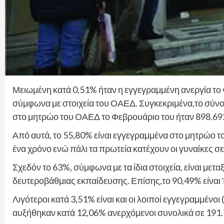
Μειωμένη κατά 0,51% ήταν η εγγεγραμμένη ανεργία το 
σύμφωνα με στοιχεία του ΟΑΕΔ. Συγκεκριμένα,το σύν
στο μητρώο του ΟΑΕΔ το Φεβρουάριο του ήταν 898.692 
Από αυτά, το 55,80% είναι εγγεγραμμένα στο μητρώο τ
ένα χρόνο ενώ πάλι τα πρωτεία κατέχουν οι γυναίκες 
Σχεδόν το 63%, σύμφωνα με τα ίδια στοιχεία, είναι μετ
δευτεροβάθμιας εκπαίδευσης. Επίσης,το 90,49% είναι
Λιγότεροι κατά 3,51% είναι και οι λοιποί εγγεγραμμένοι
αυξήθηκαν κατά 12,06% ανερχόμενοι συνολικά σε 191.