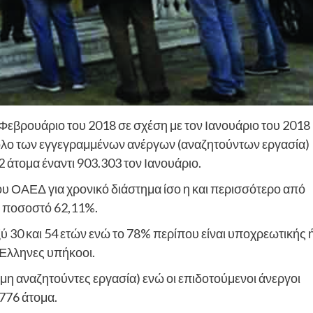
Φεβρουάριο του 2018 σε σχέση με τον Ιανουάριο του 2018
ολο των εγγεγραμμένων ανέργων (αναζητούντων εργασία)
άτομα έναντι 903.303 τον Ιανουάριο.
ου ΟΑΕΔ για χρονικό διάστημα ίσο η και περισσότερο από
σε ποσοστό 62,11%.
αξύ 30 και 54 ετών ενώ το 78% περίπου είναι υποχρεωτικής 
 Έλληνες υπήκοοι.
 (μη αναζητούντες εργασία) ενώ οι επιδοτούμενοι άνεργοι
776 άτομα.