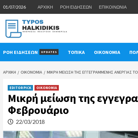
Skip
01/07/2026
ΑΡΧΙΚΗ
ΡΟΗ ΕΙΔΗΣΕΩΝ
ΕΠΙΚΟΙΝΩΝΙΑ
to
content
ΡΟΗ ΕΙΔΗΣΕΩΝ
ΤΟΠΙΚΑ
ΟΙΚΟΝΟΜΙΑ
ΠΟΛ
UPDATES
ΑΡΧΙΚΉ
ΟΙΚΟΝΟΜΙΑ
ΜΙΚΡΉ ΜΕΊΩΣΗ ΤΗΣ ΕΓΓΕΓΡΑΜΜΈΝΗΣ ΑΝΕΡΓΊΑΣ Τ
EDITOR PICK
ΟΙΚΟΝΟΜΙΑ
Μικρή μείωση της εγγεγρα
Φεβρουάριο
22/03/2018