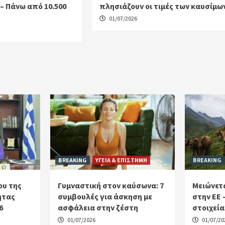
ί – Πάνω από 10.500
πλησιάζουν οι τιμές των καυσίμω
01/07/2026
BREAKING
ΥΓΕΙΑ & ΕΠΙΣΤΗΜΗ
BREAKING
ου της
Γυμναστική στον καύσωνα: 7
Μειώνετα
ητας
συμβουλές για άσκηση με
στην ΕΕ 
6
ασφάλεια στην ζέστη
στοιχεία
01/07/2026
01/07/20