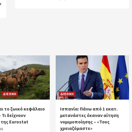
ν
ΔΙΕΘΝΗ
ΔΙΕΘΝΗ
ι το ζωικό κεφάλαιο
Ισπανία: Πάνω από 1 εκατ.
– Τι δείχνουν
μετανάστες έκαναν αίτηση
 της Eurostat
νομιμοποίησης – «Τους
χρειαζόμαστε»
26