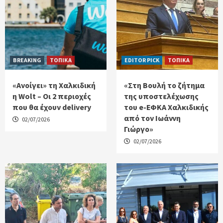
BREAKING
ΤΟΠΙΚΑ
EDITOR PICK
ΤΟΠΙΚΑ
«Ανοίγει» τη Χαλκιδική
«Στη Βουλή το ζήτημα
η Wolt – Οι 2 περιοχές
της υποστελέχωσης
που θα έχουν delivery
του e-ΕΦΚΑ Χαλκιδικής
από τον Ιωάννη
02/07/2026
Γιώργο»
02/07/2026