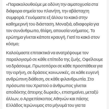
«Παρακολουθούμε με οδύνη την αιματοχυσία στα
διάφορα σημεία του πλανήτη, την αβάσταχτη
συμφορά. Γευόμαστε εξ άλλου το κακό στην
καθημερινή του διάσταση. Μοναξιά, αδιαφορία για
τον συνάνθρωπο, θλίψη, απουσία νοήματος. Το
ερώτημα γίνεται κάποτε κραυγή. Γιατί το κακό στον
κόσμο;
Καλούμαστε επιτακτικά να ανατρέψουμε τον
παραλογισμό σε κάθε επίπεδο της ζωής. Οφείλουμε
να δράσουμε. Πρωτοπόροι σε κάθε προσπάθεια για
την ειρήνη, σε δράσεις κοινωνικές, σε κάθε ευγενή
ανθρώπινη διάθεση, σε κάθε φιλανθρωπία. Στο
πρόσωπο του Χριστού ο άνθρωπος γίνεται
αποδέκτης άπειρης δωρεάς», επισημαίνει, μεταξύ
άλλων, ο Αρχιεπίσκοπος Αθηνών και πάσης
Ελλάδος Ιερώνυμος στο μήνυμά του για τα