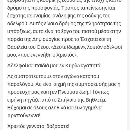
δρόμο της προσφυγιάς. Τρόπος ταπείνωσης και
έσχατης αδυναμίας, ανάληψης της οδύνης του
αδελφού. Αυτός είναι ο δρόμος της πληρότητας της
υπάρξεως, αυτό είναι το έργο του πιστού μέσα στην
πορεία της Δημιουργίας προς τα Έσχατα και τη
Βασιλεία του Θεού. «Δεύτε ίδωμεν», λοιπόν αδελφοί
μου, «που εγεννήθη ο Χριστός».
Αδελφοί και παιδιά μου εν Κυρίω αγαπητά,
Ας συστρατευτούμε στον αγώνα κατά του
παραλόγου. Ας είναι αιχμή της συμπόρευσής μας η
προσευχή μας και η εν Πνεύματι ζωή. Η όντως
ειρήνη πηγάζει από το Σπήλαιο της Βηθλεέμ.
Εύχομαι σε όλους αληθινά και ευλογημένα
Χριστούγεννα!
Χριστός γεννάται δοξάσατε!