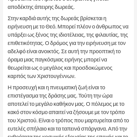
αποδέκτης άπειρης δωρεάς.
Στην καρδιά αυτής της δωρεάς βρίσκεται η
ειρήνευση με το Θεό. Μπορεί πλέον ο άνθρωπος να
υπάρξει ως ξένος της ιδιοτέλειας, της φιλαυτίας, της
επιθετικότητας. Ο δρόμος για την ειρήνευση με τον
αδελφό είναι ανοικτός. Σε αυτή την προοπτική το
όραμα μιας παγκόσμιας ειρήνης μπορεί να
θεωρείται ως ο μεγάλος και προσδοκώμενος
καρπός των Χριστουγέννων.
Η προσευχή και η πνευματική ζωή είναι το
επιστέγασμα της δράσης μας. Τούτη την ώρα
αποτελεί το μεγάλο καθήκον μας. Ο πόλεμος με το
κακό στον κόσμο απαιτεί να ζήσουμε με τον τρόπο
του Χριστού. Είναι ο τρόπος που μαρτυρείται από το
ευτελές σπήλαιο και τα ταπεινά σπάργανα. Από την
εχθρότητα της κοσμικής εξουσίας της εποχής και το