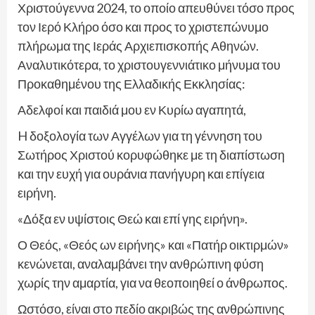
Χριστούγεννα 2024, το οποίο απευθύνει τόσο προς
τον Ιερό Κλήρο όσο και προς το χριστεπώνυμο
πλήρωμα της Ιεράς Αρχιεπισκοπής Αθηνών.
Αναλυτικότερα, το χριστουγεννιάτικο μήνυμα του
Προκαθημένου της Ελλαδικής Εκκλησίας:
Αδελφοί και παιδιά μου εν Κυρίω αγαπητά,
H δοξολογία των Αγγέλων για τη γέννηση του
Σωτήρος Χριστού κορυφώθηκε με τη διαπίστωση
και την ευχή για ουράνια πανήγυρη και επίγεια
ειρήνη.
«Δόξα εν υψίστοις Θεώ και επί γης ειρήνη».
Ο Θεός, «Θεός ων ειρήνης» και «Πατήρ οικτιρμών»
κενώνεται, αναλαμβάνει την ανθρώπινη φύση
χωρίς την αμαρτία, για να θεοποιηθεί ο άνθρωπος.
Ωστόσο, είναι στο πεδίο ακριβώς της ανθρώπινης