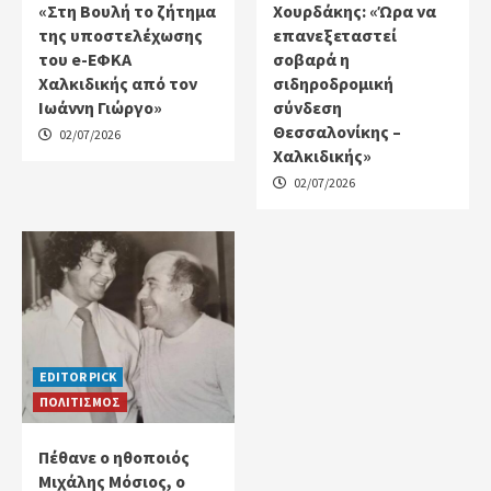
«Στη Βουλή το ζήτημα
Χουρδάκης: «Ώρα να
της υποστελέχωσης
επανεξεταστεί
του e-ΕΦΚΑ
σοβαρά η
Χαλκιδικής από τον
σιδηροδρομική
Ιωάννη Γιώργο»
σύνδεση
Θεσσαλονίκης –
02/07/2026
Χαλκιδικής»
02/07/2026
EDITOR PICK
ΠΟΛΙΤΙΣΜΟΣ
Πέθανε ο ηθοποιός
Μιχάλης Μόσιος, ο