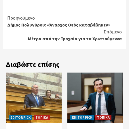
Continue
Προηγούμενο
Δήμος Πολυγύρου: «Άναρχος Θεός καταβέβηκεν»
Reading
Επόμενο
Μέτρα από την Τροχαία για τα Χριστούγεννα
Διαβάστε επίσης
EDITOR PICK
ΤΟΠΙΚΑ
EDITOR PICK
ΤΟΠΙΚΑ