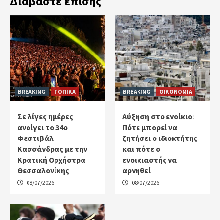
Διαβάστε επίσης
BREAKING
ΤΟΠΙΚΑ
BREAKING
ΟΙΚΟΝΟΜΙΑ
Σε λίγες ημέρες
Αύξηση στο ενοίκιο:
ανοίγει το 34ο
Πότε μπορεί να
Φεστιβάλ
ζητήσει ο ιδιοκτήτης
Κασσάνδρας με την
και πότε ο
Κρατική Ορχήστρα
ενοικιαστής να
Θεσσαλονίκης
αρνηθεί
08/07/2026
08/07/2026