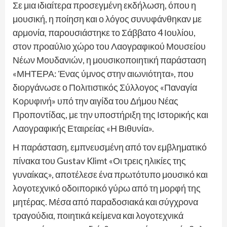
Σε μια ιδιαίτερα προσεγμένη εκδήλωση, όπου η
μουσική, η ποίηση και ο λόγος συνυφάνθηκαν με
αρμονία, παρουσιάστηκε το Σάββατο 4 Ιουλίου,
στον προαύλιο χώρο του Λαογραφικού Μουσείου
Νέων Μουδανιών, η μουσικοποιητική παράσταση
«ΜΗΤΕΡΑ: Ένας ύμνος στην αιωνιότητα», που
διοργάνωσε ο Πολιτιστικός Σύλλογος «Παναγία
Κορυφινή» υπό την αιγίδα του Δήμου Νέας
Προποντίδας, με την υποστήριξη της Ιστορικής και
Λαογραφικής Εταιρείας «Η Βιθυνία».
Η παράσταση, εμπνευσμένη από τον εμβληματικό
πίνακα του Gustav Klimt «Οι τρεις ηλικίες της
γυναίκας», αποτέλεσε ένα πρωτότυπο μουσικό και
λογοτεχνικό οδοιπορικό γύρω από τη μορφή της
μητέρας. Μέσα από παραδοσιακά και σύγχρονα
τραγούδια, ποιητικά κείμενα και λογοτεχνικά