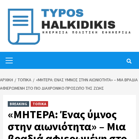
Skip
to
content
Primary
Menu
ΑΡΧΙΚΉ
ΤΟΠΙΚΑ
«ΜΗΤΕΡΑ: ΈΝΑΣ ΎΜΝΟΣ ΣΤΗΝ ΑΙΩΝΙΌΤΗΤΑ» – ΜΙΑ ΒΡΑΔΙΆ
ΑΦΙΕΡΩΜΈΝΗ ΣΤΟ ΠΙΟ ΔΙΑΧΡΟΝΙΚΌ ΠΡΌΣΩΠΟ ΤΗΣ ΖΩΉΣ
BREAKING
ΤΟΠΙΚΑ
«ΜΗΤΕΡΑ: Ένας ύμνος
στην αιωνιότητα» – Μια
βραδιά αφιερωμένη στο