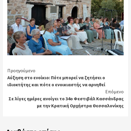
Continue
Προηγούμενο
Αύξηση στο ενοίκιο: Πότε μπορεί να ζητήσει ο
Reading
ιδιοκτήτης και πότε ο ενοικιαστής να αρνηθεί
Επόμενο
Σε λίγες ημέρες ανοίγει το 34ο Φεστιβάλ Κασσάνδρας
με την Κρατική Ορχήστρα Θεσσαλονίκης