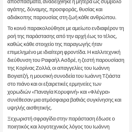
αποσπάσματα, αναδείχθηκε η μητέρα ως σύμβολο
αγάπης, δύναμης, προσφοράς, θυσίας και
αδιάκοπης παρουσίας στη ζωή κάθε ανθρώπου.
Το κοινό παρακολούθησε με αμείωτο ενδιαφέρον τη
ροή της παράστασης από την αρχή έως το τέλος,
καθώς κάθε στοιχείο της παραγωγής ήταν
επιμελημένο με ιδιαίτερη φροντίδα. Η καλλιτεχνική
διεύθυνση του Ραφαήλ Ασδρέ, η ζεστή παρουσίαση
της Κορίνας Ζολλά, οι απαγγελίες του Ιωάννη
Βογιατζή, η μουσική συνοδεία του Ιωάννη Τζιάστα
στο πιάνο και οι εξαιρετικές ερμηνείες των
χορωδιών «Παναγία Κορυφινή» και «Φλέγρα»
συνέθεσαν μια ατμόσφαιρα βαθιάς συγκίνησης και
υψηλής αισθητικής.
Ξεχωριστή σφραγίδα στην παράσταση έδωσε ο
ποιητικός και λογοτεχνικός λόγος του Ιωάννη