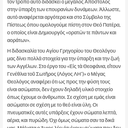
τον τρόπο αυτό διδάσκει ο μεγάλος Απόστολος
στην ύπαρξη των επουρανίων δυνάμεων. Άλλωστε,
αυτό αναφέρεται αργότερα και στο Σύμβολο της
Πίστεως όπου ομολογούμε πίστη στον Θεό Πατέρα,
ο οποίος είναι Δημιουργός «ορατών τε πάντων και
αοράτων».
Η διδασκαλία του Αγίου Γρηγορίου του Θεολόγου
μας δίνει πολλά στοιχεία για την ύπαρξη και την ζωή
των Αγγέλων. Στο έργο του «Εἰς τὰ Θεοφάνια, εἴτουν
Γενέθλια τοῦ Σωτῆρος (Λόγος ΛΗ’)» ο Μέγας
Θεολόγος αναφέρει ότι ως προς την φύση τους
είναι ασώματοι, δεν έχουν δηλαδή υλικό στοιχείο
όπως έχουμε οι άνθρωποι. Σε σχέση με εμάς είναι
ασώματοι σε σχέση με το θεό είναι ύλη. Οι
πνευματικές αυτές υπάρξεις έχουν σώματα λεπτά,
αέρια, και πυρώδη. Όχι όμως σώματα σαν τα δικά
μας. Μάλιστα ο Άγιος λέει ότι έχουν σώματα που δεν