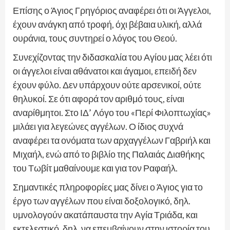
Επίσης ο Άγιος Γρηγόριος αναφέρει ότι οι Άγγελοι,
έχουν ανάγκη από τροφή, όχι βέβαια υλική, αλλά
ουράνια, τους συντηρεί ο λόγος του Θεού.
Συνεχίζοντας την διδασκαλία του Αγίου μας λέει ότι
οι άγγελοι είναι αθάνατοι και άγαμοι, επειδή δεν
έχουν φύλο. Δεν υπάρχουν ούτε αρσενικοί, ούτε
θηλυκοί. Σε ότι αφορά τον αριθμό τους, είναι
αναρίθμητοι. Στο ΙΔ’ Λόγο του «Περί Φιλοπτωχίας»
μιλάει για λεγεώνες αγγέλων. Ο ίδιος συχνά
αναφέρει τα ονόματα των αρχαγγέλων Γαβριήλ και
Μιχαήλ, ενώ από το βιβλίο της Παλαιάς Διαθήκης
του Τωβίτ μαθαίνουμε και για τον Ραφαήλ.
Σημαντικές πληροφορίες μας δίνει ο Άγιος για το
έργο των αγγέλων που είναι δοξολογικό, δηλ.
υμνολογούν ακατάπαυστα την Αγία Τριάδα, και
εκτελεστικό, δηλ. να επεμβαίνουν στην ιστορία του