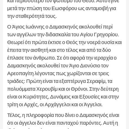
και περισσότερο τον φωτισμό του Θεού. Αυτό έγινε
μετά την πτώση του Εωσφόρου ως ανταμοιβή για
την σταθερότητά τους.
Ο Άγιος Ιωάννης ο Δαμασκηνός ακολουθεί περί
των αγγέλων την διδασκαλία του Αγίου Γρηγορίου.
Θεωρεί ότι πρώτα έκτισε ο Θεός την νοερά ουσία και
έπειτα την αισθητή και στο τέλος και από τα δύο
έπλασε τον άνθρωπο. Σε ότι αφορά την ιεραρχία ο
Δαμασκηνός ακολουθεί τον Άγιο Διονύσιο τον
Αρεοπαγίτη λέγοντας πως χωρίζονται σε τρεις
τριάδες: Πρώτη είναι τα εξαπτέρυγα Σεραφίμ, τα
πολυόμματα Χερουβίμ και οι Θρόνοι. Στην δεύτερη
είναι οι Κυριότητες, Δυνάμεις και Εξουσίες και στην
τρίτη οι Αρχές, οι Αρχάγγελοι και οι Άγγελοι.
Τέλος, η πληροφορία που δίνει ο Δαμασκηνός είναι
ότι οι άγγελοι δεν είναι πανταχού παρόντες. Αυτή η