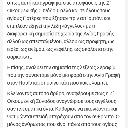
όπως αυτή καταγράφηκε στις αποφάσεις της Ζ’
Οικουμενικής Συνόδου, αλλά και σε όλους τους
αγίους Πατέρες που έζησαν πριν απ’ αυτόν, και
επιπλέον εξηγεί την λέξη «άγγελος» με τη
διαφορετική σημασία σε χωρία της Αγίας Γραφής,
αλλού ως απεσταλμένου, αλλού ως προφήτη, ως
ιερέα, ως ανέμου, ως νεφέλης, ως σκόλοπα στην
σάρκα κλπ.
Επίσης, αναλύει την σημασία της λέξεως Σεραφίμ
που την συναντάμε μόνο μια φορά στην Αγία Γραφή
στον Ησαΐα και σημαίνει κάτι που καίει, λάμπει.
Κλείνοντας αυτό το άρθρο, αναφέρουμε πως η Ζ΄
Οικουμενική Σύνοδος αναγνώρισε τους αγγέλους
σαν πνευματικά όντα. Καθόρισε να εικονίζονται και
να τιμώνται επειδή υπερέχουν από τον άνθρωπο. Ο
μόνος άνθρωπος που είναι πάνω από τους αγίους