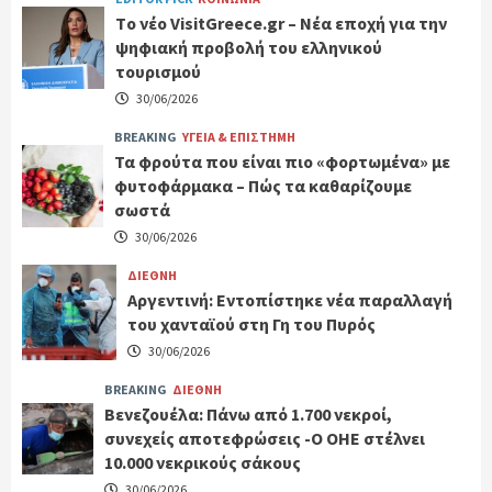
Tο νέο VisitGreece.gr – Νέα εποχή για την
ψηφιακή προβολή του ελληνικού
τουρισμού
30/06/2026
BREAKING
ΥΓΕΙΑ & ΕΠΙΣΤΗΜΗ
Τα φρούτα που είναι πιο «φορτωμένα» με
φυτοφάρμακα – Πώς τα καθαρίζουμε
σωστά
30/06/2026
ΔΙΕΘΝΗ
Αργεντινή: Εντοπίστηκε νέα παραλλαγή
του χανταϊού στη Γη του Πυρός
30/06/2026
BREAKING
ΔΙΕΘΝΗ
Βενεζουέλα: Πάνω από 1.700 νεκροί,
συνεχείς αποτεφρώσεις -Ο ΟΗΕ στέλνει
10.000 νεκρικούς σάκους
30/06/2026