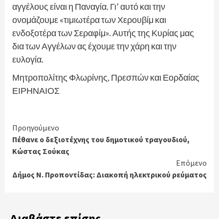
αγγέλους είναι η Παναγία. Γι’ αυτό και την
ονομάζουμε «τιμιωτέρα των Χερουβίμ και
ενδοξοτέρα των Σεραφίμ». Αυτής της Κυρίας μας
δια των Αγγέλων ας έχουμε την χάρη και την
ευλογία.
Μητροπολίτης Φλωρίνης, Πρεσπών και Εορδαίας
ΕΙΡΗΝΑΙΟΣ
Continue
Προηγούμενο
Πέθανε ο δεξιοτέχνης του δημοτικού τραγουδιού,
Reading
Κώστας Σούκας
Επόμενο
Δήμος Ν. Προποντίδας: Διακοπή ηλεκτρικού ρεύματος
Διαβάστε επίσης