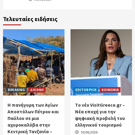
Τελευταίες ειδήσεις
BREAKING
ΔΙΕΘΝΗ
EDITOR PICK
ΚΟΙΝΩΝΙΑ
Η πανήγυρη των Αγίων
Tο νέο VisitGreece.gr –
Αποστόλων Πέτρου και
Νέα εποχή για την
Παύλου σε μια
ψηφιακή προβολή του
αχυροκαλύβα στην
ελληνικού τουρισμού
Κεντρική Τανζανία –
30/06/2026