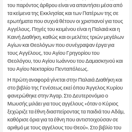
του παρόντος άρθρου είναι να απαντήσει μέσα από
τα κείμενα της Εκκλησίας και των Πατέρων της σε
ερωτήματα που συχνά θέτουν οι χριστιανοί για τους
Αγγέλους. Πηγές του κειμένου είναι η Παλαιά και η
Καινή Διαθήκη, καθώς και οι μελέτες τριών μεγάλων
Αγίων και Θεολόγων που συνέγραψαν έργα για
τους Αγγέλους, του Αγίου Γρηγορίου του
Θεολόγου, του Αγίου Ιωάννου του Δαμασκηνού και
του Αγίου Νεκταρίου Πενταπόλεως.
Η πρώτη αναφορά γίνεται στην Παλαιά Διαθήκη και
στο βιβλίο της Γενέσεως εκεί όπου Άγγελος Κυρίου
φανερώθηκε στην Άγαρ. Στο Δευτερονόμιο ο
Μωυσής μιλάει για τους αγγέλους «όταν ο Κύριος
ξεχώριζε τα έθνη διασπείροντας τα παιδιά του Αδάμ,
καθόρισε όρια για τα έθνη που αντιστοιχούσαν σε
αριθμό με τους αγγέλους του Θεού». Στο βιβλίο του