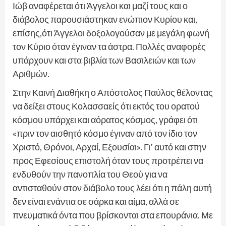
Ιώβ αναφέρεται ότι Άγγελοι και μαζί τους και ο
διάβολος παρουσιάστηκαν ενώπιον Κυρίου και,
επίσης,ότι Άγγελοι δοξολογούσαν με μεγάλη φωνή
τον Κύριο όταν έγιναν τα άστρα. Πολλές αναφορές
υπάρχουν και στα βιβλία των Βασιλειών και των
Αριθμών.
Στην Καινή Διαθήκη ο Απόστολος Παύλος θέλοντας
να δείξει στους Κολασσαείς ότι εκτός του ορατού
κόσμου υπάρχει και αόρατος κόσμος, γράφει ότι
«πριν τον αισθητό κόσμο έγιναν από τον ίδιο τον
Χριστό, Θρόνοι, Αρχαί, Εξουσίαι». Γι’ αυτό και στην
προς Εφεσίους επιστολή όταν τους προτρέπει να
ενδυθούν την πανοπλία του Θεού για να
αντισταθούν στον διάβολο τους λέει ότι η πάλη αυτή
δεν είναι ενάντια σε σάρκα και αίμα, αλλά σε
πνευματικά όντα που βρίσκονται στα επουράνια. Με