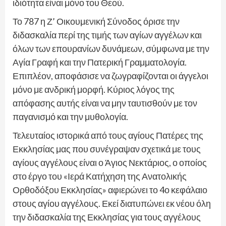
ιδιότητα είναι μόνο του Θεού.
Το 787 η Ζ’ Οικουμενική Σύνοδος όρισε την
διδασκαλία περί της τιμής των αγίων αγγέλων και
όλων των επουρανίων δυνάμεων, σύμφωνα με την
Αγία Γραφή και την Πατερική Γραμματολογία.
Επιπλέον, αποφάσισε να ζωγραφίζονται οι άγγελοι
μόνο με ανδρική μορφή. Κύριος λόγος της
απόφασης αυτής είναι να μην ταυτισθούν με τον
παγανισμό και την μυθολογία.
Τελευταίος ιστορικά από τους αγίους Πατέρες της
Εκκλησίας μας που συνέγραψαν σχετικά με τους
αγίους αγγέλους είναι ο Άγιος Νεκτάριος, ο οποίος
στο έργο του «Ιερά Κατήχηση της Ανατολικής
Ορθοδόξου Εκκλησίας» αφιερώνει το 4ο κεφάλαιο
στους αγίου αγγέλους. Εκεί διατυπώνει εκ νέου όλη
την διδασκαλία της Εκκλησίας για τους αγγέλους