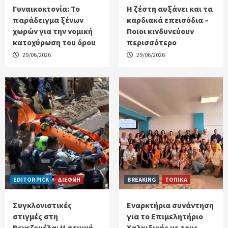
Γυναικοκτονία: Το
Η ζέστη αυξάνει και τα
παράδειγμα ξένων
καρδιακά επεισόδια –
χωρών για την νομική
Ποιοι κινδυνεύουν
κατοχύρωση του όρου
περισσότερο
29/06/2026
29/06/2026
EDITOR PICK
ΔΙΕΘΝΗ
BREAKING
ΤΟΠΙΚΑ
Συγκλονιστικές
Εναρκτήρια συνάντηση
στιγμές στη
για το Επιμελητήριο
Βενεζουέλα: Η στιγμή
Χαλκιδικής με τους