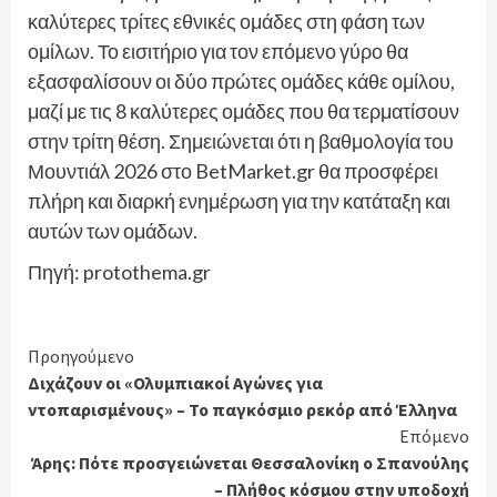
καλύτερες τρίτες εθνικές ομάδες στη φάση των
ομίλων. Το εισιτήριο για τον επόμενο γύρο θα
εξασφαλίσουν οι δύο πρώτες ομάδες κάθε ομίλου,
μαζί με τις 8 καλύτερες ομάδες που θα τερματίσουν
στην τρίτη θέση. Σημειώνεται ότι η βαθμολογία του
Μουντιάλ 2026 στο BetMarket.gr θα προσφέρει
πλήρη και διαρκή ενημέρωση για την κατάταξη και
αυτών των ομάδων.
Πηγή: protothema.gr
Continue
Προηγούμενο
Διχάζουν οι «Ολυμπιακοί Αγώνες για
Reading
ντοπαρισμένους» – Το παγκόσμιο ρεκόρ από Έλληνα
Επόμενο
Άρης: Πότε προσγειώνεται Θεσσαλονίκη ο Σπανούλης
– Πλήθος κόσμου στην υποδοχή