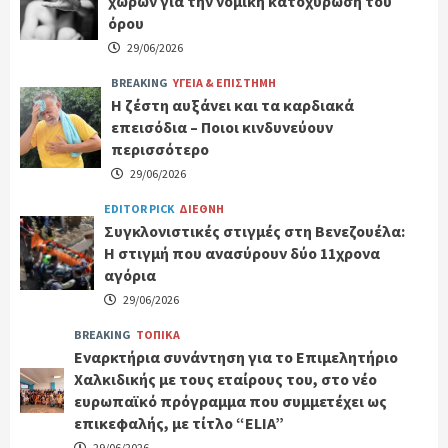
χωρών για την νομική κατοχύρωση του
όρου
29/06/2026
BREAKING
ΥΓΕΙΑ & ΕΠΙΣΤΗΜΗ
Η ζέστη αυξάνει και τα καρδιακά
επεισόδια – Ποιοι κινδυνεύουν
περισσότερο
29/06/2026
EDITOR PICK
ΔΙΕΘΝΗ
Συγκλονιστικές στιγμές στη Βενεζουέλα:
Η στιγμή που ανασύρουν δύο 11χρονα
αγόρια
29/06/2026
BREAKING
ΤΟΠΙΚΑ
Εναρκτήρια συνάντηση για το Επιμελητήριο
Χαλκιδικής με τους εταίρους του, στο νέο
ευρωπαϊκό πρόγραμμα που συμμετέχει ως
επικεφαλής, με τίτλο “ELIA”
29/06/2026