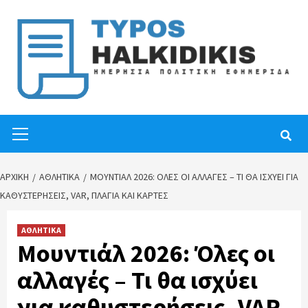
Skip
to
content
Primary
Menu
ΑΡΧΙΚΉ
ΑΘΛΗΤΙΚΑ
ΜΟΥΝΤΙΆΛ 2026: ΌΛΕΣ ΟΙ ΑΛΛΑΓΈΣ – ΤΙ ΘΑ ΙΣΧΎΕΙ ΓΙΑ
ΚΑΘΥΣΤΕΡΉΣΕΙΣ, VAR, ΠΛΆΓΙΑ ΚΑΙ ΚΆΡΤΕΣ
ΑΘΛΗΤΙΚΑ
Μουντιάλ 2026: Όλες οι
αλλαγές – Τι θα ισχύει
για καθυστερήσεις, VAR,