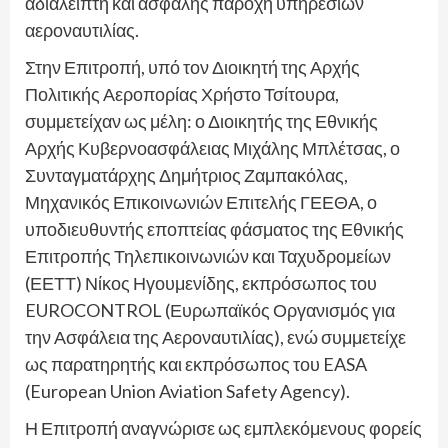
αδιάλειπτη και ασφαλής παροχή υπηρεσιών
αεροναυτιλίας.
Στην Επιτροπή, υπό τον Διοικητή της Αρχής
Πολιτικής Αεροπορίας Χρήστο Τσίτουρα,
συμμετείχαν ως μέλη: ο Διοικητής της Εθνικής
Αρχής Κυβερνοασφάλειας Μιχάλης Μπλέτσας, ο
Συνταγματάρχης Δημήτριος Ζαμπακόλας,
Μηχανικός Επικοινωνιών Επιτελής ΓΕΕΘΑ, ο
υποδιευθυντής εποπτείας φάσματος της Εθνικής
Επιτροπής Τηλεπικοινωνιών και Ταχυδρομείων
(ΕΕΤΤ) Νίκος Ηγουμενίδης, εκπρόσωπος του
EUROCONTROL (Ευρωπαϊκός Οργανισμός για
την Ασφάλεια της Αεροναυτιλίας), ενώ συμμετείχε
ως παρατηρητής και εκπρόσωπος του EASA
(European Union Aviation Safety Agency).
Η Επιτροπή αναγνώρισε ως εμπλεκόμενους φορείς