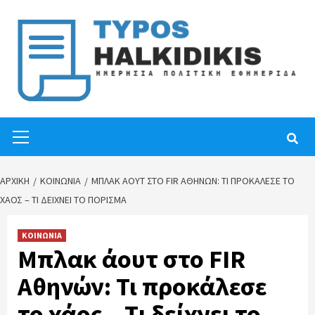
Skip
to
content
Primary
Menu
ΑΡΧΙΚΉ
ΚΟΙΝΩΝΙΑ
ΜΠΛΑΚ ΆΟΥΤ ΣΤΟ FIR ΑΘΗΝΏΝ: ΤΙ ΠΡΟΚΆΛΕΣΕ ΤΟ
ΧΆΟΣ – TΙ ΔΕΊΧΝΕΙ ΤΟ ΠΌΡΙΣΜΑ
ΚΟΙΝΩΝΙΑ
Μπλακ άουτ στο FIR
Αθηνών: Τι προκάλεσε
το χάος – Tι δείχνει το