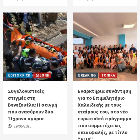
EDITOR PICK
ΔΙΕΘΝΗ
BREAKING
ΤΟΠΙΚΑ
Συγκλονιστικές
Εναρκτήρια συνάντηση
στιγμές στη
για το Επιμελητήριο
Βενεζουέλα: Η στιγμή
Χαλκιδικής με τους
που ανασύρουν δύο
εταίρους του, στο νέο
11χρονα αγόρια
ευρωπαϊκό πρόγραμμα
που συμμετέχει ως
29/06/2026
επικεφαλής, με τίτλο
“ELIA”