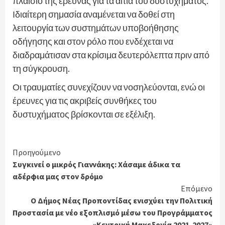
πλαίσιο της έρευνας για τα αίτια του δυστυχήματος.
Ιδιαίτερη σημασία αναμένεται να δοθεί στη
λειτουργία των συστημάτων υποβοήθησης
οδήγησης και στον ρόλο που ενδέχεται να
διαδραμάτισαν στα κρίσιμα δευτερόλεπτα πριν από
τη σύγκρουση.
Οι τραυματίες συνεχίζουν να νοσηλεύονται, ενώ οι
έρευνες για τις ακριβείς συνθήκες του
δυστυχήματος βρίσκονται σε εξέλιξη.
Continue
Προηγούμενο
Συγκινεί ο μικρός Γιαννάκης: Χάσαμε άδικα τα
Reading
αδέρφια μας στον δρόμο
Επόμενο
Ο Δήμος Νέας Προποντίδας ενισχύει την Πολιτική
Προστασία με νέο εξοπλισμό μέσω του Προγράμματος
«Κεντρική Μακεδονία 2021-2027»