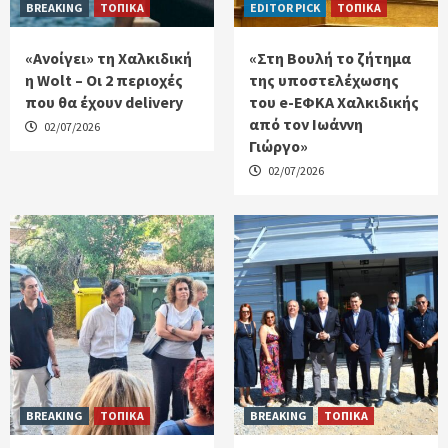
BREAKING
ΤΟΠΙΚΑ
EDITOR PICK
ΤΟΠΙΚΑ
«Ανοίγει» τη Χαλκιδική
«Στη Βουλή το ζήτημα
η Wolt – Οι 2 περιοχές
της υποστελέχωσης
που θα έχουν delivery
του e-ΕΦΚΑ Χαλκιδικής
από τον Ιωάννη
02/07/2026
Γιώργο»
02/07/2026
BREAKING
ΤΟΠΙΚΑ
BREAKING
ΤΟΠΙΚΑ