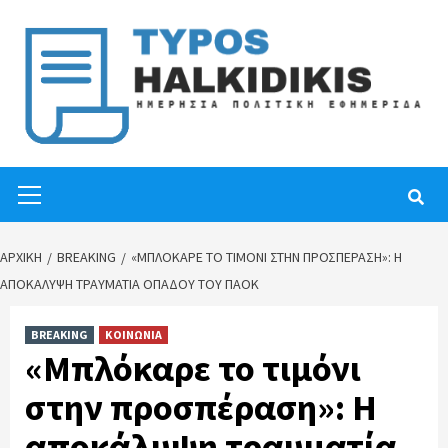
Skip
to
content
Primary
Menu
ΑΡΧΙΚΉ
BREAKING
«ΜΠΛΌΚΑΡΕ ΤΟ ΤΙΜΌΝΙ ΣΤΗΝ ΠΡΟΣΠΈΡΑΣΗ»: Η
ΑΠΟΚΆΛΥΨΗ ΤΡΑΥΜΑΤΊΑ ΟΠΑΔΟΎ ΤΟΥ ΠΑΟΚ
BREAKING
ΚΟΙΝΩΝΙΑ
«Μπλόκαρε το τιμόνι
στην προσπέραση»: Η
αποκάλυψη τραυματία