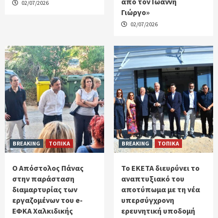
από τον Ιωάννη
02/07/2026
Γιώργο»
02/07/2026
BREAKING
ΤΟΠΙΚΑ
BREAKING
ΤΟΠΙΚΑ
Ο Απόστολος Πάνας
Το ΕΚΕΤΑ διευρύνει το
στην παράσταση
αναπτυξιακό του
διαμαρτυρίας των
αποτύπωμα με τη νέα
εργαζομένων του e-
υπερσύγχρονη
ΕΦΚΑ Χαλκιδικής
ερευνητική υποδομή