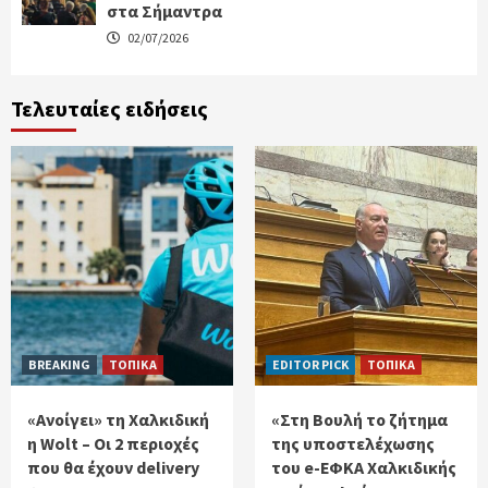
στα Σήμαντρα
02/07/2026
Τελευταίες ειδήσεις
BREAKING
ΤΟΠΙΚΑ
EDITOR PICK
ΤΟΠΙΚΑ
«Ανοίγει» τη Χαλκιδική
«Στη Βουλή το ζήτημα
η Wolt – Οι 2 περιοχές
της υποστελέχωσης
που θα έχουν delivery
του e-ΕΦΚΑ Χαλκιδικής