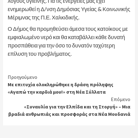
λόγους υγιεινής. Για τις ενέργειές μας έχει
ενημερωθεί η Δ/νση Δημόσιας Υγείας & Κοινωνικής
Μέριμνας της Π.Ε. Χαλκιδικής.
Ο Δήμος θα προμηθεύσει άμεσα τους κατοίκους με
εμφιαλωμένο νερό και θα καταβάλλει κάθε δυνατή
προσπάθεια για την όσο το δυνατόν ταχύτερη
επίλυση του προβλήματος.
Continue
Προηγούμενο
Με επιτυχία ολοκληρώθηκε η δράση πρόληψης
Reading
«Αγαπώ την καρδιά μου!» στη Νέα Σύλλατα
Επόμενο
«Συναυλία για την Ελπίδα και τη Στοργή» – Μια
βραδιά ανθρωπιάς και προσφοράς στα Νέα Μουδανιά