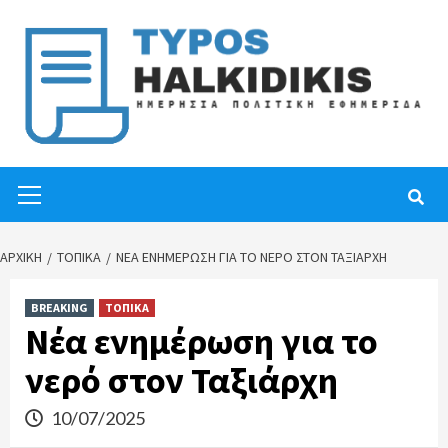
Skip
to
content
Primary
Menu
ΑΡΧΙΚΉ
ΤΟΠΙΚΑ
ΝΈΑ ΕΝΗΜΈΡΩΣΗ ΓΙΑ ΤΟ ΝΕΡΌ ΣΤΟΝ ΤΑΞΙΆΡΧΗ
BREAKING
ΤΟΠΙΚΑ
Νέα ενημέρωση για το
νερό στον Ταξιάρχη
10/07/2025