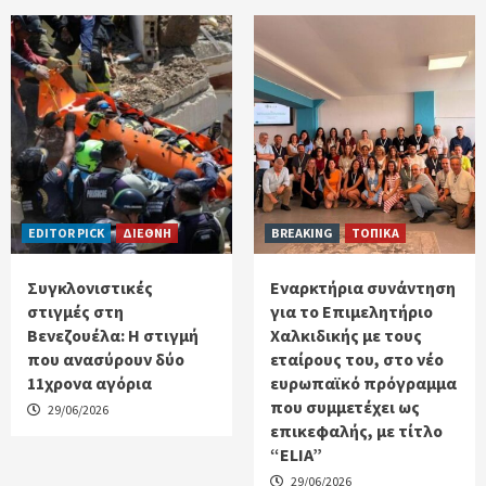
EDITOR PICK
ΔΙΕΘΝΗ
BREAKING
ΤΟΠΙΚΑ
Συγκλονιστικές
Εναρκτήρια συνάντηση
στιγμές στη
για το Επιμελητήριο
Βενεζουέλα: Η στιγμή
Χαλκιδικής με τους
που ανασύρουν δύο
εταίρους του, στο νέο
11χρονα αγόρια
ευρωπαϊκό πρόγραμμα
που συμμετέχει ως
29/06/2026
επικεφαλής, με τίτλο
“ELIA”
29/06/2026