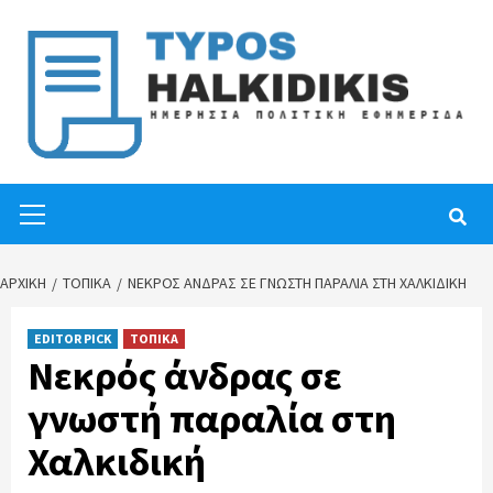
Skip
to
content
Primary
Menu
ΑΡΧΙΚΉ
ΤΟΠΙΚΑ
ΝΕΚΡΌΣ ΆΝΔΡΑΣ ΣΕ ΓΝΩΣΤΉ ΠΑΡΑΛΊΑ ΣΤΗ ΧΑΛΚΙΔΙΚΉ
EDITOR PICK
ΤΟΠΙΚΑ
Νεκρός άνδρας σε
γνωστή παραλία στη
Χαλκιδική