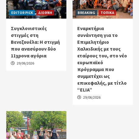
EDITOR PICK
ΔΙΕΘΝΗ
BREAKING
ΤΟΠΙΚΑ
Συγκλονιστικές
Εναρκτήρια
στιγμές στη
συνάντηση για το
Βενεζουέλα: Η στιγμή
Επιμελητήριο
που ανασύρουν δύο
Χαλκιδικής με τους
11χρονα αγόρια
εταίρους του, στο νέο
ευρωπαϊκό
29/06/2026
πρόγραμμα που
συμμετέχει ως
επικεφαλής, με τίτλο
“ELIA”
29/06/2026