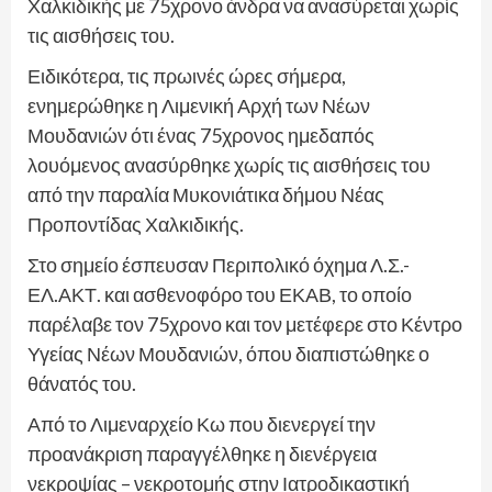
Χαλκιδικής με 75χρονο άνδρα να ανασύρεται χωρίς
τις αισθήσεις του.
Ειδικότερα, τις πρωινές ώρες σήμερα,
ενημερώθηκε η Λιμενική Αρχή των Νέων
Μουδανιών ότι ένας 75χρονος ημεδαπός
λουόμενος ανασύρθηκε χωρίς τις αισθήσεις του
από την παραλία Μυκονιάτικα δήμου Νέας
Προποντίδας Χαλκιδικής.
Στο σημείο έσπευσαν Περιπολικό όχημα Λ.Σ.-
ΕΛ.ΑΚΤ. και ασθενοφόρο του ΕΚΑΒ, το οποίο
παρέλαβε τον 75χρονο και τον μετέφερε στο Κέντρο
Υγείας Νέων Μουδανιών, όπου διαπιστώθηκε ο
θάνατός του.
Από το Λιμεναρχείο Κω που διενεργεί την
προανάκριση παραγγέλθηκε η διενέργεια
νεκροψίας – νεκροτομής στην Ιατροδικαστική