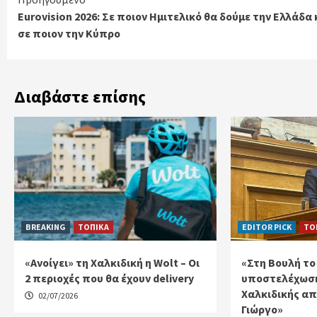
Continue
Eurovision 2026: Σε ποιον Ημιτελικό θα δούμε την Ελλάδα 
Reading
σε ποιον την Κύπρο
Διαβάστε επίσης
BREAKING
ΤΟΠΙΚΑ
EDITOR PICK
ΤΟ
«Ανοίγει» τη Χαλκιδική η Wolt – Οι
«Στη Βουλή το
2 περιοχές που θα έχουν delivery
υποστελέχωση
Χαλκιδικής απ
02/07/2026
Γιώργο»