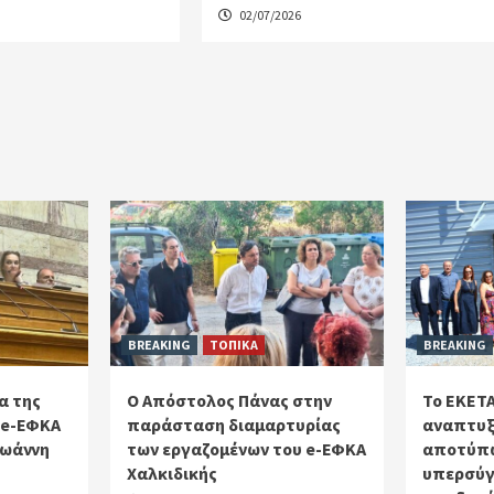
02/07/2026
BREAKING
ΤΟΠΙΚΑ
BREAKING
α της
Ο Απόστολος Πάνας στην
Το ΕΚΕΤΑ
 e-ΕΦΚΑ
παράσταση διαμαρτυρίας
αναπτυξ
Ιωάννη
των εργαζομένων του e-ΕΦΚΑ
αποτύπω
Χαλκιδικής
υπερσύγ