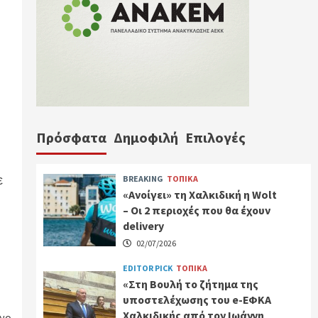
Πρόσφατα
Δημοφιλή
Επιλογές
ε
BREAKING
ΤΟΠΙΚΑ
«Ανοίγει» τη Χαλκιδική η Wolt
– Οι 2 περιοχές που θα έχουν
delivery
02/07/2026
EDITOR PICK
ΤΟΠΙΚΑ
«Στη Βουλή το ζήτημα της
υποστελέχωσης του e-ΕΦΚΑ
Χαλκιδικής από τον Ιωάννη
νο