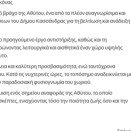
ικόνας
ό βράχο της Αθύτου, ένα από τα πλέον αναγνωρίσιμα και
σεων του Δήμου Κασσάνδρας για τη βελτίωση και ανάδειξη
 προηγούμενο έργο αντιστήριξης, καθώς και τη
νοντας λειτουργικά και αισθητικά έναν χώρο υψηλής
υτο.
εια και καλύτερη προσβασιμότητα, ενώ ταυτόχρονα
ου. Κατά τις νυχτερινές ώρες, το τοπόσημο αναδεικνύεται μ
την παραδοσιακή φυσιογνωμία του χωριού.
ιση ενός σημείου αναφοράς της Αθύτου, το οποίο
κέπτες, ενισχύοντας τόσο την ποιότητα ζωής όσο και την
Επόμε