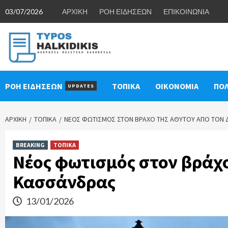
Skip
03/07/2026
ΑΡΧΙΚΗ
ΡΟΗ ΕΙΔΗΣΕΩΝ
ΕΠΙΚΟΙΝΩΝΙΑ
to
content
ΡΟΗ ΕΙΔΗΣΕΩΝ
ΤΟΠΙΚΑ
ΟΙΚΟΝΟΜΙΑ
ΠΟΛ
UPDATES
ΑΡΧΙΚΉ
ΤΟΠΙΚΑ
ΝΈΟΣ ΦΩΤΙΣΜΌΣ ΣΤΟΝ ΒΡΆΧΟ ΤΗΣ ΑΘΎΤΟΥ ΑΠΌ ΤΟΝ
BREAKING
ΤΟΠΙΚΑ
Νέος φωτισμός στον βράχο
Κασσάνδρας
13/01/2026