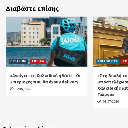
Διαβάστε επίσης
BREAKING
ΤΟΠΙΚΑ
EDITOR PICK
ΤΟ
«Ανοίγει» τη Χαλκιδική η Wolt – Οι
«Στη Βουλή το
2 περιοχές που θα έχουν delivery
υποστελέχωση
Χαλκιδικής απ
02/07/2026
Γιώργο»
02/07/2026