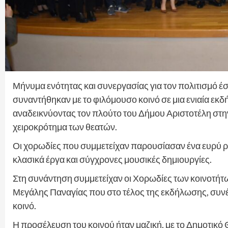
Μήνυμα ενότητας και συνεργασίας για τον πολιτισμό έ
συναντήθηκαν με το φιλόμουσο κοινό σε μια ενιαία ε
αναδεικνύοντας τον πλούτο του Δήμου Αριστοτέλη στ
χειροκρότημα των θεατών.
Οι χορωδίες που συμμετείχαν παρουσίασαν ένα ευρύ 
κλασικά έργα και σύγχρονες μουσικές δημιουργίες.
Στη συνάντηση συμμετείχαν οι Χορωδίες των κοινοτήτ
Μεγάλης Παναγίας που στο τέλος της εκδήλωσης, συν
κοινό.
Η προσέλευση του κοινού ήταν μαζική, με το Δημοτικό 