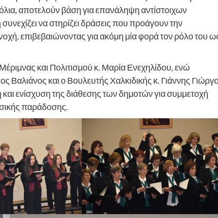
σχόλια, αποτελούν βάση για επανάληψη αντίστοιχων
συνεχίζει να στηρίζει δράσεις που προάγουν την
υνοχή, επιβεβαιώνοντας για ακόμη μία φορά τον ρόλο του ω
έριμνας και Πολιτισμού κ. Μαρία Ενεχηλίδου, ενώ
ος Βαλιάνος και ο Βουλευτής Χαλκιδικής κ. Γιάννης Γιώργο
η και ενίσχυση της διάθεσης των δημοτών για συμμετοχή
ουσικής παράδοσης.