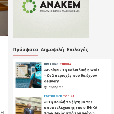
Πρόσφατα
Δημοφιλή
Επιλογές
BREAKING
ΤΟΠΙΚΑ
«Ανοίγει» τη Χαλκιδική η Wolt
– Οι 2 περιοχές που θα έχουν
delivery
02/07/2026
EDITOR PICK
ΤΟΠΙΚΑ
«Στη Βουλή το ζήτημα της
υποστελέχωσης του e-ΕΦΚΑ
 Η
Χαλκιδικής από τον Ιωάννη