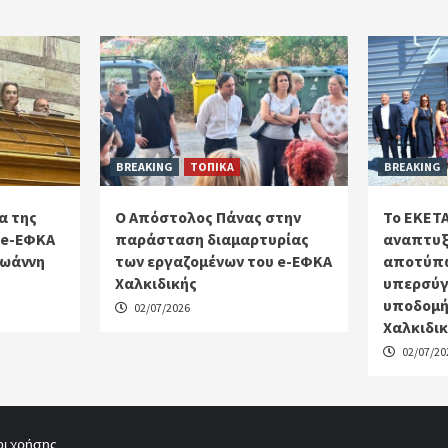
BREAKING
ΤΟΠΙΚΑ
BREAKING
α της
Ο Απόστολος Πάνας στην
Το ΕΚΕΤΑ
 e-ΕΦΚΑ
παράσταση διαμαρτυρίας
αναπτυξ
Ιωάννη
των εργαζομένων του e-ΕΦΚΑ
αποτύπω
Χαλκιδικής
υπερσύγ
υποδομή
02/07/2026
Χαλκιδι
02/07/20
ι χρήσης