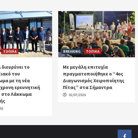
ΤΟΠΙΚΑ
BREAKING
ΤΟΠΙΚΑ
 διευρύνει το
Με μεγάλη επιτυχία
ιακό του
πραγματοποιήθηκε ο “4ος
μα με τη νέα
Διαγωνισμός Χειροποίητης
χρονη ερευνητική
Πίτας” στα Σήμαντρα
 στο Λάκκωμα
02/07/2026
κής
26