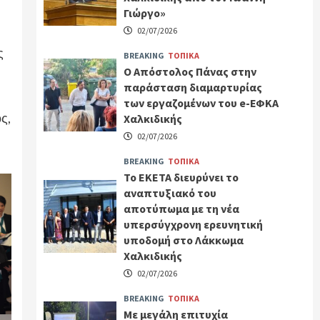
Γιώργο»
02/07/2026
ς
BREAKING
ΤΟΠΙΚΑ
Ο Απόστολος Πάνας στην
παράσταση διαμαρτυρίας
των εργαζομένων του e-ΕΦΚΑ
ς,
Χαλκιδικής
02/07/2026
BREAKING
ΤΟΠΙΚΑ
Το ΕΚΕΤΑ διευρύνει το
αναπτυξιακό του
αποτύπωμα με τη νέα
υπερσύγχρονη ερευνητική
υποδομή στο Λάκκωμα
Χαλκιδικής
02/07/2026
BREAKING
ΤΟΠΙΚΑ
Με μεγάλη επιτυχία