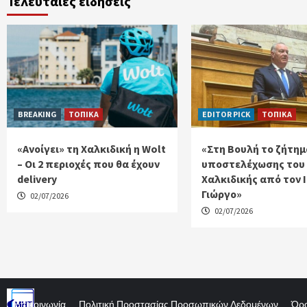
Τελευταίες ειδήσεις
BREAKING
ΤΟΠΙΚΑ
EDITOR PICK
ΤΟΠΙΚΑ
«Ανοίγει» τη Χαλκιδική η Wolt
«Στη Βουλή το ζήτημ
– Οι 2 περιοχές που θα έχουν
υποστελέχωσης του
delivery
Χαλκιδικής από τον 
Γιώργο»
02/07/2026
02/07/2026
Επικοινωνία
Πολιτική Προστασίας Προσωπικών Δεδομένων
Όρο