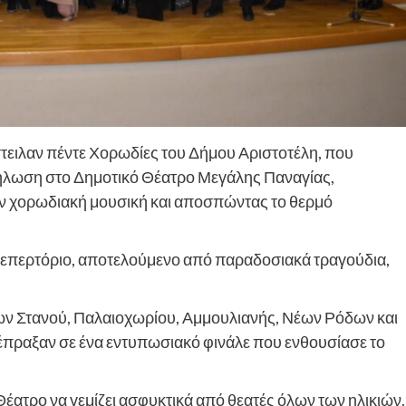
στειλαν πέντε Χορωδίες του Δήμου Αριστοτέλη, που
κδήλωση στο Δημοτικό Θέατρο Μεγάλης Παναγίας,
ην χορωδιακή μουσική και αποσπώντας το θερμό
ρεπερτόριο, αποτελούμενο από παραδοσιακά τραγούδια,
ων Στανού, Παλαιοχωρίου, Αμμουλιανής, Νέων Ρόδων και
έπραξαν σε ένα εντυπωσιακό φινάλε που ενθουσίασε το
Θέατρο να γεμίζει ασφυκτικά από θεατές όλων των ηλικιών.