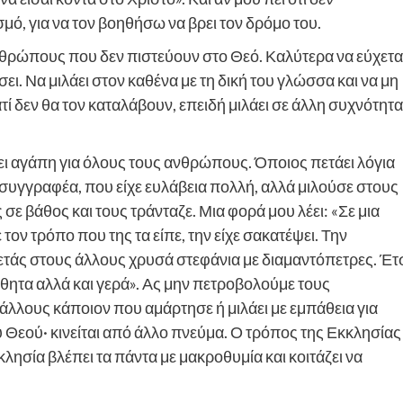
μό, για να τον βοηθήσω να βρει τον δρόμο του.
νθρώπους που δεν πιστεύουν στο Θεό. Καλύτερα να εύχετα
ει. Να μιλάει στον καθένα με τη δική του γλώσσα και να μη
ιατί δεν θα τον καταλάβουν, επειδή μιλάει σε άλλη συχνότητα
έχει αγάπη για όλους τους ανθρώπους. Όποιος πετάει λόγια
ν συγγραφέα, που είχε ευλάβεια πολλή, αλλά μιλούσε στους
 βάθος και τους τράνταζε. Μια φορά μου λέει: «Σε μια
 τον τρόπο που της τα είπε, την είχε σακατέψει. Την
ετάς στους άλλους χρυσά στεφάνια με διαμαντόπετρες. Έτ
σθητα αλλά και γερά». Ας μην πετροβολούμε τους
λλους κάποιον που αμάρτησε ή μιλάει με εμπάθεια για
 Θεού· κινείται από άλλο πνεύμα. Ο τρόπος της Εκκλησίας
κλησία βλέπει τα πάντα με μακροθυμία και κοιτάζει να