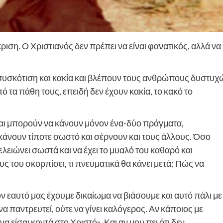
κριση. Ο Χριστιανός δεν πρέπει να είναι φανατικός, αλλά να
 συσκότιση και κακία και βλέπουν τους ανθρώπους δυστυχ
α πάθη τους, επειδή δεν έχουν κακία, το κακό το
 και μπορούν να κάνουν μόνον ένα-δύο πράγματα,
 κάνουν τίποτε σωστό και σέρνουν και τους άλλους. Όσο
ελειώνει σωστά και να έχει το μυαλό του καθαρό και
νους του σκορπίσει, τι πνευματικά θα κάνει μετά; Πώς να
ν εαυτό μας έχουμε δικαίωμα να βιάσουμε και αυτό πάλι με
να παντρευτεί, ούτε να γίνει καλόγερος. Αν κάποιος με
α είσαι κοντά στο Χριστό». Και αν μου πει ότι δεν