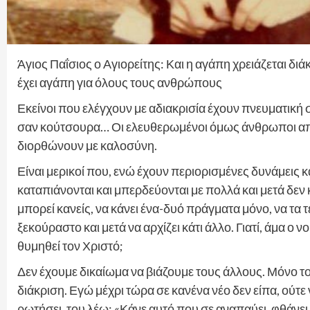
Άγιος Παΐσιος ο Αγιορείτης: Και η αγάπη χρειάζεται διά
έχει αγάπη για όλους τους ανθρώπους
Εκείνοι που ελέγχουν με αδιακρισία έχουν πνευματική
σαν κούτσουρα… Οι ελευθερωμένοι όμως άνθρωποι από τ
διορθώνουν με καλοσύνη.
Είναι μερικοί που, ενώ έχουν περιορισμένες δυνάμεις
καταπιάνονται και μπερδεύονται με πολλά και μετά δεν
μπορεί κανείς, να κάνει ένα-δυό πράγματα μόνο, να τα τ
ξεκούραστο και μετά να αρχίζει κάτι άλλο. Γιατί, άμα ο 
θυμηθεί τον Χριστό;
Δεν έχουμε δικαίωμα να βιάζουμε τους άλλους. Μόνο το
διάκριση. Εγώ μέχρι τώρα σε κανένα νέο δεν είπα, ούτε 
ρωτήσει, του λέω: «Κάνε αυτό που σε αναπαύει, φθάνει ν