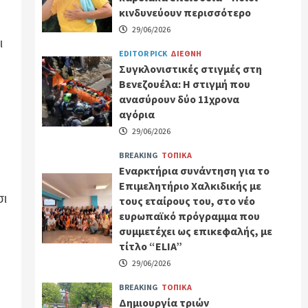
κινδυνεύουν περισσότερο
29/06/2026
ι
EDITOR PICK
ΔΙΕΘΝΗ
Συγκλονιστικές στιγμές στη
Βενεζουέλα: Η στιγμή που
ανασύρουν δύο 11χρονα
αγόρια
29/06/2026
BREAKING
ΤΟΠΙΚΑ
Εναρκτήρια συνάντηση για το
Επιμελητήριο Χαλκιδικής με
σι
τους εταίρους του, στο νέο
ευρωπαϊκό πρόγραμμα που
συμμετέχει ως επικεφαλής, με
τίτλο “ELIA”
29/06/2026
BREAKING
ΤΟΠΙΚΑ
Δημιουργία τριών