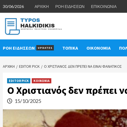
Skip
30/06/2026
ΑΡΧΙΚΗ
ΡΟΗ ΕΙΔΗΣΕΩΝ
ΕΠΙΚΟΙΝΩΝΙΑ
to
content
ΡΟΗ ΕΙΔΗΣΕΩΝ
ΤΟΠΙΚΑ
ΟΙΚΟΝΟΜΙΑ
ΠΟΛ
UPDATES
ΑΡΧΙΚΉ
EDITOR PICK
Ο ΧΡΙΣΤΙΑΝΌΣ ΔΕΝ ΠΡΈΠΕΙ ΝΑ ΕΊΝΑΙ ΦΑΝΑΤΙΚΌΣ
EDITOR PICK
ΚΟΙΝΩΝΙΑ
Ο Χριστιανός δεν πρέπει ν
15/10/2025