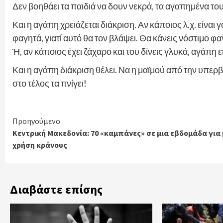
Δεν βοηθάει τα παιδιά να δουν νεκρά, τα αγαπημένα τ
Και η αγάπη χρειάζεται διάκριση. Αν κάποιος λ.χ. είναι 
φαγητά, γιατί αυτό θα τον βλάψει. Θα κάνεις νόστιμο φαγ
Ή, αν κάποιος έχει ζάχαρο και του δίνεις γλυκά, αγάπη ε
Και η αγάπη διάκριση θέλει. Να η μαϊμού από την υπερβ
στο τέλος τα πνίγει!
Continue
Προηγούμενο
Κεντρική Μακεδονία: 70 «καμπάνες» σε μια εβδομάδα για
Reading
χρήση κράνους
Διαβάστε επίσης