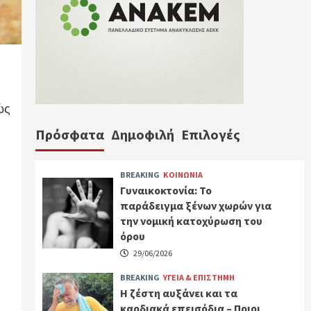
ώς
Πρόσφατα
Δημοφιλή
Επιλογές
BREAKING
ΚΟΙΝΩΝΙΑ
Γυναικοκτονία: Το
παράδειγμα ξένων χωρών για
την νομική κατοχύρωση του
όρου
29/06/2026
BREAKING
ΥΓΕΙΑ & ΕΠΙΣΤΗΜΗ
Η ζέστη αυξάνει και τα
καρδιακά επεισόδια – Ποιοι