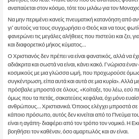
αναπαύεται στον κόσμο, τότε του μιλάω για τον Μοναχισ
Να μην περιμένει κανείς πνευματική κατανόηση από α
γι’ αυτούς να τους συγχωρήσει ο Θεός και να τους φωτίσ
φανερώνει τις μεγάλες αλήθειες που πιστεύει και ζει, γ
και διαφορετικό μήκος κύματος…
Ο Χριστιανός δεν πρέπει να είναι φανατικός, αλλά να 
αδιάκριτα και σωστά να είναι, κάνει κακό. Γνώρισα ένα
κοσμικούς με μια γλώσσα ωμή, που προχωρούσε όμως σε
συγκέντρωση, είπα αυτά και αυτά σε μια κυρία». Αλλά με
πρόσβαλε μπροστά σε όλους. «Κοίταξε, του λέω, εσύ π
όμως που τα πετάς, σακατεύεις κεφάλια, όχι μόνο ευαί
ανθρώπους… Χριστιανικά. Όποιος ελέγχει μπροστά σε ά
κάποιο πρόσωπο, αυτός δεν κινείται από το Πνεύμα του
είναι η αγάπη· διαφέρει από τον τρόπο τον νομικό. Η Εκ
βοηθήσει τον καθέναν, όσο αμαρτωλός και αν είναι.