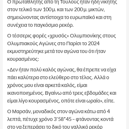
Ο πρωταθλητής από τη Τουλούζ ήταν ήδη νικητής
στον τελικό των 100 μ. και των 200 μ. μικτών,
σημειώνοντας αντίστοιχα το ευρωπαϊκό και στη
συνέχεια το παγκόσμιο ρεκόρ.
Ο τέσσερις φορές «χρυσός» Ολυμπιονίκης στους
Ολυμπιακούς Αγώνες στο Παρίσι το 2024
εκμυστηρεύτηκε μετά τον αγώνα του ότι ήταν
κουρασμένος:
«Δεν ήταν πολύ καλός αγώνας, θα έπρεπε να είχα
πάει καλύτερα στο ελεύθερο στο τέλος. Αλλά ο
χρόνος μου είναι αρκετά καλός, είμαι
ικανοποιημένος. Βγαίνω από τρεις εβδομάδες και
είμαι λίγο κουρασμένος, οπότε είναι ωραίο», είπε.
Ο Μαρσάν, μοναδικός στον αγώνα κάτω από 4
λεπτά, πέτυχε χρόνο 3’58”45 – φτάνοντας κοντά
στο να ξεπεράσει το δικό του γαλλικό ρεκόρ