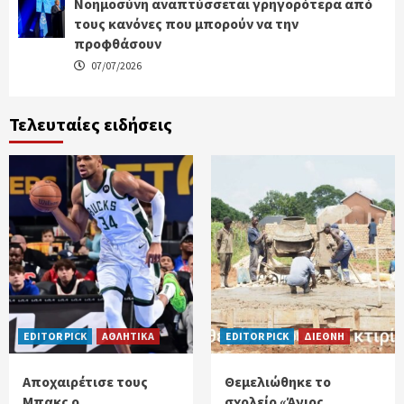
Νοημοσύνη αναπτύσσεται γρηγορότερα από
τους κανόνες που μπορούν να την
προφθάσουν
07/07/2026
Τελευταίες ειδήσεις
EDITOR PICK
ΑΘΛΗΤΙΚΑ
EDITOR PICK
ΔΙΕΘΝΗ
Αποχαιρέτισε τους
Θεμελιώθηκε το
Μπακς ο
σχολείο «Άγιος