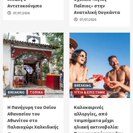
Αντετοκούνμπο
Παΐσιος» στην
Ανατολική Ουγκάντα
07/07/2026
07/07/2026
BREAKING
BREAKING
ΤΟΠΙΚΑ
ΥΓΕΙΑ & ΕΠΙΣΤΗΜΗ
Η Πανήγυρη του Οσίου
Καλοκαιρινές
Αθανασίου του
αλλεργίες, από
Αθωνίτου στο
τσιμπήματα μέχρι
Παλαιοχώρι Χαλκιδικής
ηλιακή ακτινοβολία: