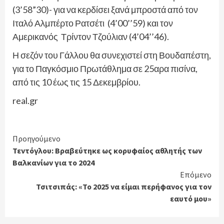
(3’58”30)- για να κερδίσει ξανά μπροστά από τον
Ιταλό Αλμπέρτο Ρατσέτι (4’00’’59) και τον
Αμερικανός Τρίντον Τζούλιαν (4’04’’46).
Η σεζόν του Γάλλου θα συνεχιστεί στη Βουδαπέστη,
για το Παγκόσμιο Πρωτάθλημα σε 25αρα πισίνα,
από τις 10 έως τις 15 Δεκεμβρίου.
real.gr
Continue
Προηγούμενο
Τεντόγλου: Βραβεύτηκε ως κορυφαίος αθλητής των
Reading
Βαλκανίων για το 2024
Επόμενο
Τσιτσιπάς: «Το 2025 να είμαι περήφανος για τον
εαυτό μου»