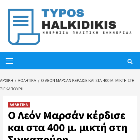
Skip
to
content
Primary
Menu
ΑΡΧΙΚΉ
ΑΘΛΗΤΙΚΑ
Ο ΛΕΌΝ ΜΑΡΣΆΝ ΚΈΡΔΙΣΕ ΚΑΙ ΣΤΑ 400 Μ. ΜΙΚΤΉ ΣΤΗ
ΣΙΓΚΑΠΟΎΡΗ
ΑΘΛΗΤΙΚΑ
Ο Λεόν Μαρσάν κέρδισε
και στα 400 μ. μικτή στη
Σιγκαπούρη