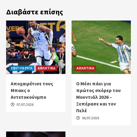
Διαβάστε επίσης
EDITOR PICK
ΑΘΛΗΤΙΚΑ
ΑΘΛΗΤΙΚΑ
Αποχαιρέτισε τους
Ο Μέσι πάει για
Μπακς ο
πρώτος σκόρερ του
Αντετοκούνμπο
Μουντιάλ 2026 –
Ξεπέρασε και τον
07/07/2026
Πελέ
06/07/2026