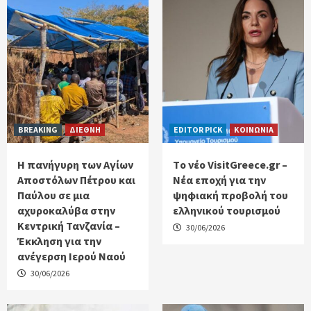
BREAKING
ΔΙΕΘΝΗ
EDITOR PICK
ΚΟΙΝΩΝΙΑ
Η πανήγυρη των Αγίων
Tο νέο VisitGreece.gr –
Αποστόλων Πέτρου και
Νέα εποχή για την
Παύλου σε μια
ψηφιακή προβολή του
αχυροκαλύβα στην
ελληνικού τουρισμού
Κεντρική Τανζανία –
30/06/2026
Έκκληση για την
ανέγερση Ιερού Ναού
30/06/2026