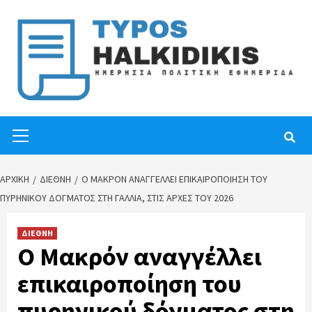
Skip
to
content
Primary
Menu
ΑΡΧΙΚΉ
ΔΙΕΘΝΗ
Ο ΜΑΚΡΌΝ ΑΝΑΓΓΈΛΛΕΙ ΕΠΙΚΑΙΡΟΠΟΊΗΣΗ ΤΟΥ
ΠΥΡΗΝΙΚΟΎ ΔΌΓΜΑΤΟΣ ΣΤΗ ΓΑΛΛΊΑ, ΣΤΙΣ ΑΡΧΈΣ ΤΟΥ 2026
ΔΙΕΘΝΗ
Ο Μακρόν αναγγέλλει
επικαιροποίηση του
πυρηνικού δόγματος στη