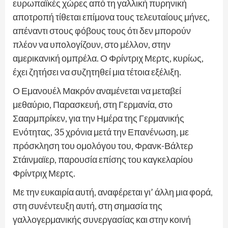
ευρωπαϊκές χώρες από τη γαλλική πυρηνική
αποτροπή τίθεται επίμονα τους τελευταίους μήνες,
απέναντι στους φόβους τους ότι δεν μπορούν
πλέον να υπολογίζουν, στο μέλλον, στην
αμερικανική ομπρέλα. Ο Φρίντριχ Μερτς, κυρίως,
έχει ζητήσει να συζητηθεί μια τέτοια εξέλιξη.
Ο Εμανουέλ Μακρόν αναμένεται να μεταβεί
μεθαύριο, Παρασκευή, στη Γερμανία, στο
Σααρμπρίκεν, για την Ημέρα της Γερμανικής
Ενότητας, 35 χρόνια μετά την Επανένωση, με
πρόσκληση του ομολόγου του, Φρανκ-Βάλτερ
Στάινμαϊερ, παρουσία επίσης του καγκελαρίου
Φρίντριχ Μερτς.
Με την ευκαιρία αυτή, αναφέρεται γι’ άλλη μια φορά,
στη συνέντευξη αυτή, στη σημασία της
γαλλογερμανικής συνεργασίας και στην κοινή