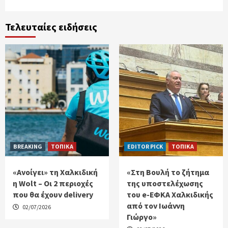
Τελευταίες ειδήσεις
BREAKING
ΤΟΠΙΚΑ
EDITOR PICK
ΤΟΠΙΚΑ
«Ανοίγει» τη Χαλκιδική
«Στη Βουλή το ζήτημα
η Wolt – Οι 2 περιοχές
της υποστελέχωσης
που θα έχουν delivery
του e-ΕΦΚΑ Χαλκιδικής
από τον Ιωάννη
02/07/2026
Γιώργο»