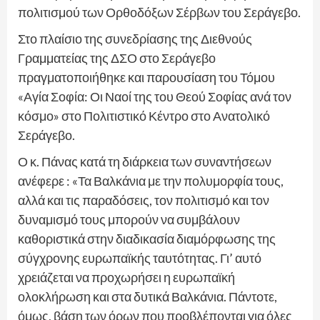
πολιτισμού των Ορθοδόξων Σέρβων του Σεράγεβο.
Στο πλαίσιο της συνεδρίασης της Διεθνούς
Γραμματείας της ΔΣΟ στο Σεράγεβο
πραγματοποιήθηκε και παρουσίαση του Τόμου
«Αγία Σοφία: Οι Ναοί της του Θεού Σοφίας ανά τον
κόσμο» στο Πολιτιστικό Κέντρο στο Ανατολικό
Σεράγεβο.
Ο κ. Πάνας κατά τη διάρκεια των συναντήσεων
ανέφερε : «Τα Βαλκάνια με την πολυμορφία τους,
αλλά και τις παραδόσεις, τον πολιτισμό και τον
δυναμισμό τους μπορούν να συμβάλουν
καθοριστικά στην διαδικασία διαμόρφωσης της
σύγχρονης ευρωπαϊκής ταυτότητας. Γι’ αυτό
χρειάζεται να προχωρήσει η ευρωπαϊκή
ολοκλήρωση και στα δυτικά Βαλκάνια. Πάντοτε,
όμως, βάση των όρων που προβλέπονται για όλες