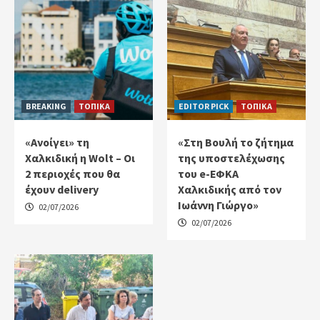
BREAKING
ΤΟΠΙΚΑ
EDITOR PICK
ΤΟΠΙΚΑ
«Ανοίγει» τη
«Στη Βουλή το ζήτημα
Χαλκιδική η Wolt – Οι
της υποστελέχωσης
2 περιοχές που θα
του e-ΕΦΚΑ
έχουν delivery
Χαλκιδικής από τον
Ιωάννη Γιώργο»
02/07/2026
02/07/2026