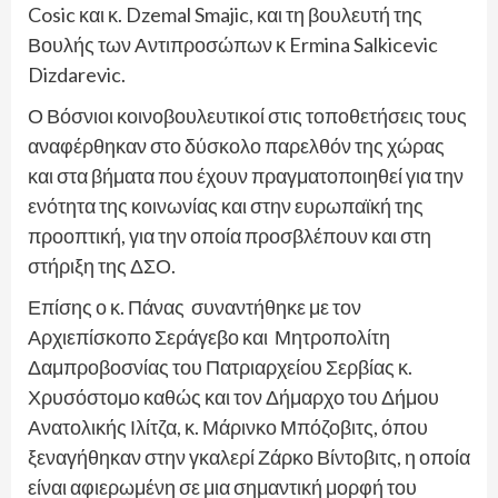
Cosic και κ. Dzemal Smajic, και τη βουλευτή της
Βουλής των Αντιπροσώπων κ Ermina Salkicevic
Dizdarevic.
Ο Βόσνιοι κοινοβουλευτικοί στις τοποθετήσεις τους
αναφέρθηκαν στο δύσκολο παρελθόν της χώρας
και στα βήματα που έχουν πραγματοποιηθεί για την
ενότητα της κοινωνίας και στην ευρωπαϊκή της
προοπτική, για την οποία προσβλέπουν και στη
στήριξη της ΔΣΟ.
Επίσης ο κ. Πάνας συναντήθηκε με τον
Αρχιεπίσκοπο Σεράγεβο και Μητροπολίτη
Δαμπροβοσνίας του Πατριαρχείου Σερβίας κ.
Χρυσόστομο καθώς και τον Δήμαρχο του Δήμου
Ανατολικής Ιλίτζα, κ. Μάρινκο Μπόζοβιτς, όπου
ξεναγήθηκαν στην γκαλερί Ζάρκο Βίντοβιτς, η οποία
είναι αφιερωμένη σε μια σημαντική μορφή του