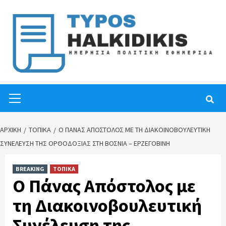
Skip
to
content
Primary
Menu
ΑΡΧΙΚΉ
ΤΟΠΙΚΑ
Ο ΠΆΝΑΣ ΑΠΌΣΤΟΛΟΣ ΜΕ ΤΗ ΔΙΑΚΟΙΝΟΒΟΥΛΕΥΤΙΚΉ
ΣΥΝΈΛΕΥΣΗ ΤΗΣ ΟΡΘΟΔΟΞΊΑΣ ΣΤΗ ΒΟΣΝΊΑ – ΕΡΖΕΓΟΒΊΝΗ
BREAKING
ΤΟΠΙΚΑ
Ο Πάνας Απόστολος με
τη Διακοινοβουλευτική
Συνέλευση της