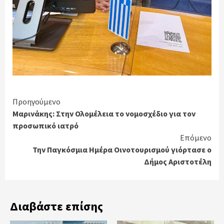
Continue
Προηγούμενο
Μαρινάκης: Στην Ολομέλεια το νομοσχέδιο για τον
Reading
προσωπικό ιατρό
Επόμενο
Την Παγκόσμια Ημέρα Οινοτουρισμού γιόρτασε ο
Δήμος Αριστοτέλη
Διαβάστε επίσης