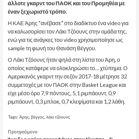
άλλοτε γκαρντ του ΠΑΟΚ και του Προμηθέα με
έναν ξεχωριστό τρόπο.
Η ΚΑΕ Άρης “ανέβασε” στο διαδίκτυο ένα video για
να καλωσορίσει τον Λάκι Τζόουνς στην ομάδα της,
ενώ για τις ανάγκες του video χρησιμοποίησε ως
sample τη φωνή του Θανάση Βέγγου.
Ο Λάκι Τζόουνς ήταν ψηλά στη λίστα του Άρη, ο
οποίος κατάφερε να ολοκληρώσει το… χτύπημα. Ο
Αμερικανός γκαρντ την σεζόν 2017-18 μέτρησε 32
συμμετοχές με τον ΠΑΟΚ στην Basket League και
είχε μέσο όρο 7,9 πόντους, 5,1 ριμπάουντ, 0,9
ριμπάουντ, 0,3 μπλοκ, 0,7 κλεψίματα και 1,2 λάθη.
Tags:
Άρης
,
βέγγος
,
λάκι τζόουνς
Continue
Προηγούμενο