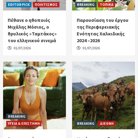
EDITOR PICK
ΠΟΛΙΤΙΣΜΟΣ
BREAKING
ΤΟΠΙΚΑ
Πέθανε ο ηθοποιός
Παρουσίαση του έργου
Μιχάλης Μόσιος, ο
της Περιφερειακής
θρυλικός «Ταμτάκος»
Ενότητας Χαλκιδικής
του ελληνικού σινεμά
2024 –2026
01/07/2026
01/07/2026
BREAKING
ΥΓΕΙΑ & ΕΠΙΣΤΗΜΗ
BREAKING
ΔΙΕΘΝΗ