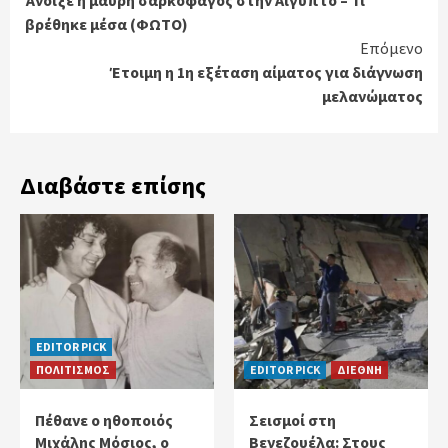
Άνοιξε η μαύρη σαρκοφάγος στην Αίγυπτο – Τι
Reading
βρέθηκε μέσα (ΦΩΤΟ)
Επόμενο
Έτοιμη η 1η εξέταση αίματος για διάγνωση
μελανώματος
Διαβάστε επίσης
EDITOR PICK
ΠΟΛΙΤΙΣΜΟΣ
EDITOR PICK
ΔΙΕΘΝΗ
Πέθανε ο ηθοποιός
Σεισμοί στη
Μιχάλης Μόσιος, ο
Βενεζουέλα: Στους