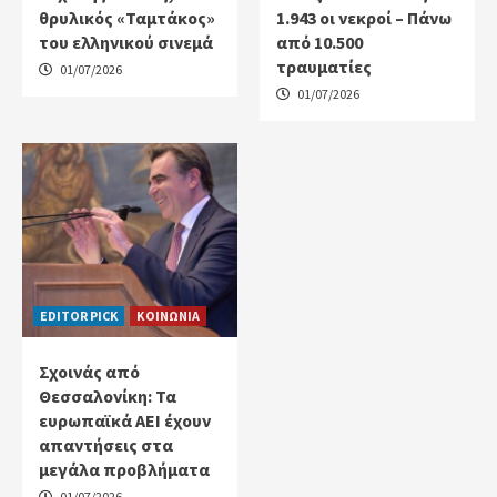
θρυλικός «Ταμτάκος»
1.943 οι νεκροί – Πάνω
του ελληνικού σινεμά
από 10.500
τραυματίες
01/07/2026
01/07/2026
EDITOR PICK
ΚΟΙΝΩΝΙΑ
Σχοινάς από
Θεσσαλονίκη: Τα
ευρωπαϊκά ΑΕΙ έχουν
απαντήσεις στα
μεγάλα προβλήματα
01/07/2026