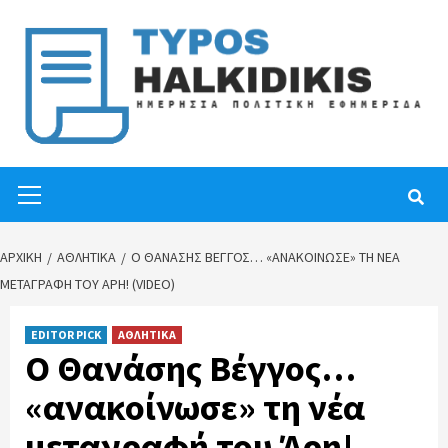
Skip
to
content
Primary
Menu
ΑΡΧΙΚΉ
ΑΘΛΗΤΙΚΑ
Ο ΘΑΝΆΣΗΣ ΒΈΓΓΟΣ… «ΑΝΑΚΟΊΝΩΣΕ» ΤΗ ΝΈΑ
ΜΕΤΑΓΡΑΦΉ ΤΟΥ ΆΡΗ! (VIDEO)
EDITOR PICK
ΑΘΛΗΤΙΚΑ
Ο Θανάσης Βέγγος…
«ανακοίνωσε» τη νέα
μεταγραφή του Άρη!