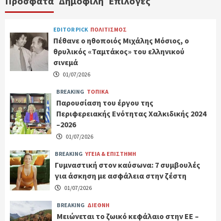
Πρόσφατα
Δημοφιλή
Επιλογές
EDITOR PICK
ΠΟΛΙΤΙΣΜΟΣ
Πέθανε ο ηθοποιός Μιχάλης Μόσιος, ο
θρυλικός «Ταμτάκος» του ελληνικού
σινεμά
01/07/2026
BREAKING
ΤΟΠΙΚΑ
Παρουσίαση του έργου της
Περιφερειακής Ενότητας Χαλκιδικής 2024
–2026
01/07/2026
BREAKING
ΥΓΕΙΑ & ΕΠΙΣΤΗΜΗ
Γυμναστική στον καύσωνα: 7 συμβουλές
για άσκηση με ασφάλεια στην ζέστη
01/07/2026
BREAKING
ΔΙΕΘΝΗ
Μειώνεται το ζωικό κεφάλαιο στην ΕΕ –