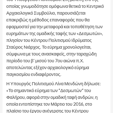
οποίας γνωμοδότησε ομόφωνα θετικά το Κεντρικό
Αρχαιολογικό Συμβούλιο, παρουσιάζεται
επακριβώς η μέθοδος επαναφοράς που θα
εφαρμοστεί για την μεταφορά και τοποθέτηση των
ευρημάτων της ομαδικής ταφής των «Δεσμωτών»,
πλησίον του Κέντρου Πολιτισμού Ιδρύματος
Σταύρος Νιάρχος. Το εύρημα χρονολογείται,
σύμφωνα με τους ανασκαφείς, στην ταραχώδη
περίοδο του β’ μισού του 7ου αιώνα π.Χ.
αποτελώντας εξέχον αρχαιολογικό εύρημα
παγκοσμίου ενδιαφέροντος.
Η Υπουργός Πολιτισμού Λίνα Μενδώνη δήλωσε:
«Το σημαντικό εύρημα των “Δεσμωτών” του
Φαλήρου, αφορά στην ομαδική ταφή ανδρών, η
οποία εντοπίστηκε τον Μάρτιο του 2016, στο
πλαίσιο του έργου ανέγερσης του Κέντρου