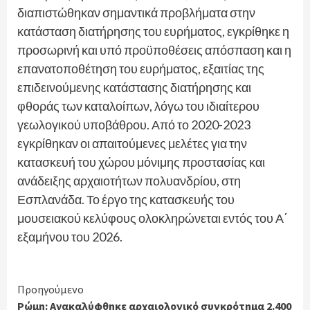
διαπιστώθηκαν σημαντικά προβλήματα στην
κατάσταση διατήρησης του ευρήματος, εγκρίθηκε η
προσωρινή και υπό προϋποθέσεις απόσπαση και η
επανατοποθέτηση του ευρήματος, εξαιτίας της
επιδεινούμενης κατάστασης διατήρησης και
φθοράς των καταλοίπων, λόγω του ιδιαίτερου
γεωλογικού υποβάθρου. Από το 2020-2023
εγκρίθηκαν οι απαιτούμενες μελέτες για την
κατασκευή του χώρου μόνιμης προστασίας και
ανάδειξης αρχαιοτήτων πολυανδρίου, στη
Εσπλανάδα. Το έργο της κατασκευής του
μουσειακού κελύφους ολοκληρώνεται εντός του Α΄
εξαμήνου του 2026.
Continue
Προηγούμενο
Ρώμη: Ανακαλύφθηκε αρχαιολογικό συγκρότημα 2.400