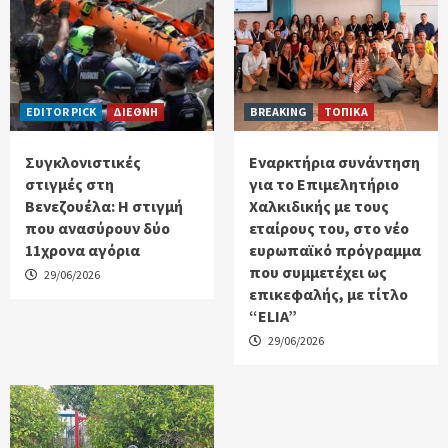
EDITOR PICK
ΔΙΕΘΝΗ
BREAKING
ΤΟΠΙΚΑ
Συγκλονιστικές
Εναρκτήρια συνάντηση
στιγμές στη
για το Επιμελητήριο
Βενεζουέλα: Η στιγμή
Χαλκιδικής με τους
που ανασύρουν δύο
εταίρους του, στο νέο
11χρονα αγόρια
ευρωπαϊκό πρόγραμμα
που συμμετέχει ως
29/06/2026
επικεφαλής, με τίτλο
“ELIA”
29/06/2026