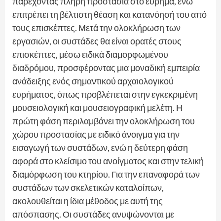
παρέχοντας πλήρη προστασία στο εύρημα, ενώ
επιτρέπει τη βέλτιστη θέαση και κατανόησή του από
τους επισκέπτες. Μετά την ολοκλήρωση των
εργασιών, οι συστάδες θα είναι ορατές στους
επισκέπτες, μέσω ειδικά διαμορφωμένου
διαδρόμου, προσφέροντας μια μοναδική εμπειρία
ανάδειξης ενός σημαντικού αρχαιολογικού
ευρήματος, όπως προβλέπεται στην εγκεκριμένη
μουσειολογική και μουσειογραφική μελέτη. Η
πρώτη φάση περιλαμβάνει την ολοκλήρωση του
χώρου προστασίας με ειδικό άνοιγμα για την
εισαγωγή των συστάδων, ενώ η δεύτερη φάση
αφορά στο κλείσιμο του ανοίγματος και στην τελική
διαμόρφωση του κτηρίου. Για την επαναφορά των
συστάδων των σκελετικών καταλοίπων,
ακολουθείται η ίδια μέθοδος με αυτή της
απόσπασης. Οι συστάδες ανυψώνονται με