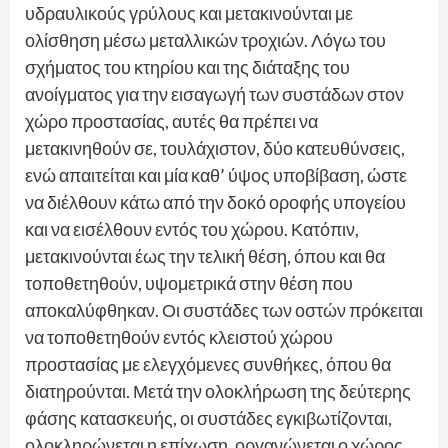
υδραυλικούς γρύλους και μετακινούνται με
ολίσθηση μέσω μεταλλικών τροχιών. Λόγω του
σχήματος του κτηρίου και της διάταξης του
ανοίγματος για την εισαγωγή των συστάδων στον
χώρο προστασίας, αυτές θα πρέπει να
μετακινηθούν σε, τουλάχιστον, δύο κατευθύνσεις,
ενώ απαιτείται και μία καθ’ ύψος υποβίβαση, ώστε
να διέλθουν κάτω από την δοκό οροφής υπογείου
και να εισέλθουν εντός του χώρου. Κατόπιν,
μετακινούνται έως την τελική θέση, όπου και θα
τοποθετηθούν, υψομετρικά στην θέση που
αποκαλύφθηκαν. Οι συστάδες των οστών πρόκειται
να τοποθετηθούν εντός κλειστού χώρου
προστασίας με ελεγχόμενες συνθήκες, όπου θα
διατηρούνται. Μετά την ολοκλήρωση της δεύτερης
φάσης κατασκευής, οι συστάδες εγκιβωτίζονται,
ολοκληρώνεται η επίχωση, οργανώνεται ο χώρος