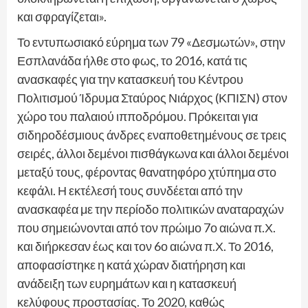
και σφραγίζεται».
Το εντυπωσιακό εύρημα των 79 «Δεσμωτών», στην
Εσπλανάδα ήλθε στο φως, το 2016, κατά τις
ανασκαφές για την κατασκευή του Κέντρου
Πολιτισμού Ίδρυμα Σταύρος Νιάρχος (ΚΠΙΣΝ) στον
χώρο του παλαιού ιπποδρόμου. Πρόκειται για
σιδηροδέσμιους άνδρες εναποθετημένους σε τρεις
σειρές, άλλοι δεμένοι πισθάγκωνα και άλλοι δεμένοι
μεταξύ τους, φέροντας θανατηφόρο χτύπημα στο
κεφάλι. Η εκτέλεσή τους συνδέεται από την
ανασκαφέα με την περίοδο πολιτικών αναταραχών
που σημειώνονται από τον πρώιμο 7ο αιώνα π.Χ.
και διήρκεσαν έως και τον 6ο αιώνα π.Χ. Το 2016,
αποφασίστηκε η κατά χώραν διατήρηση και
ανάδειξη των ευρημάτων και η κατασκευή
κελύφους προστασίας. Το 2020, καθώς