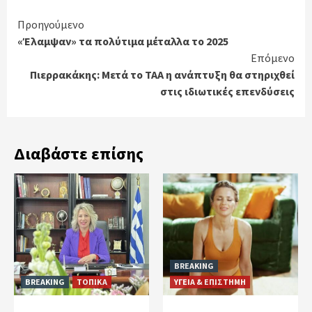
Continue
Προηγούμενο
«Έλαμψαν» τα πολύτιμα μέταλλα το 2025
Reading
Επόμενο
Πιερρακάκης: Μετά το ΤΑΑ η ανάπτυξη θα στηριχθεί
στις ιδιωτικές επενδύσεις
Διαβάστε επίσης
BREAKING
BREAKING
ΤΟΠΙΚΑ
ΥΓΕΙΑ & ΕΠΙΣΤΗΜΗ