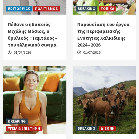
EDITOR PICK
ΠΟΛΙΤΙΣΜΟΣ
BREAKING
ΤΟΠΙΚΑ
Πέθανε ο ηθοποιός
Παρουσίαση του έργου
Μιχάλης Μόσιος, ο
της Περιφερειακής
θρυλικός «Ταμτάκος»
Ενότητας Χαλκιδικής
του ελληνικού σινεμά
2024 –2026
01/07/2026
01/07/2026
BREAKING
ΥΓΕΙΑ & ΕΠΙΣΤΗΜΗ
BREAKING
ΔΙΕΘΝΗ