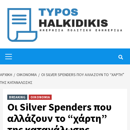
Skip
to
content
Primary
Menu
ΑΡΧΙΚΉ
ΟΙΚΟΝΟΜΙΑ
ΟΙ SILVER SPENDERS ΠΟΥ ΑΛΛΆΖΟΥΝ ΤΟ “ΧΆΡΤΗ”
ΤΗΣ ΚΑΤΑΝΆΛΩΣΗΣ
BREAKING
ΟΙΚΟΝΟΜΙΑ
Οι
Silver
Spenders που
αλλάζουν το “χάρτη”
της κατανάλωσης