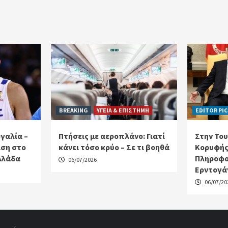
BREAKING
ΥΓΕΙΑ & ΕΠΙΣΤΗΜΗ
EDITOR PI
γαλία –
Πτήσεις με αεροπλάνο: Γιατί
Στην Του
ιση στο
κάνει τόσο κρύο – Σε τι βοηθά
Κορυφής
λλάδα
Πληροφο
06/07/2026
Ερντογά
06/07/20