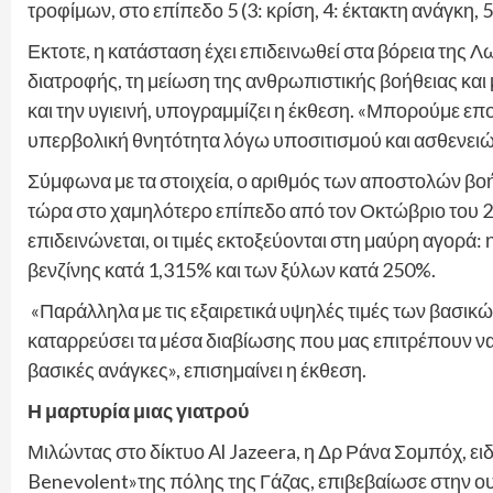
τροφίμων, στο επίπεδο 5 (3: κρίση, 4: έκτακτη ανάγκη, 
Εκτοτε, η κατάσταση έχει επιδεινωθεί στα βόρεια της
διατροφής, τη μείωση της ανθρωπιστικής βοήθειας και
και την υγιεινή, υπογραμμίζει η έκθεση. «Μπορούμε επο
υπερβολική θνητότητα λόγω υποσιτισμού και ασθενειών
Σύμφωνα με τα στοιχεία, ο αριθμός των αποστολών βοή
τώρα στο χαμηλότερο επίπεδο από τον Οκτώβριο του 2
επιδεινώνεται, οι τιμές εκτοξεύονται στη μαύρη αγορά:
βενζίνης κατά 1,315% και των ξύλων κατά 250%.
«Παράλληλα με τις εξαιρετικά υψηλές τιμές των βασικ
καταρρεύσει τα μέσα διαβίωσης που μας επιτρέπουν ν
βασικές ανάγκες», επισημαίνει η έκθεση.
Η μαρτυρία μιας γιατρού
Μιλώντας στο δίκτυο Al Jazeera, η Δρ Ράνα Σομπόχ, ει
Benevolent»της πόλης της Γάζας, επιβεβαίωσε στην ου