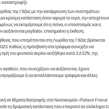
5: καταστροφή).
 Λωρίδας της Γάζας με την κατάρρευση των συστημάτων
 μια κρίσιμη κατάσταση όσον αφορά το νερό, την αποχέτευ
μένως να εκτιμήσουμε ότι η πείνα, ο υποσιτισμός και η
 αυξάνονται ραγδαία», επισημαίνει η έκθεση.
θειας που επιτρέπονται στη Λωρίδα της Γάζας βρίσκεται
023. Καθώς η πρόσβαση στα τρόφιμα συνεχίζει να
 η τιμή του φυσικού αερίου αυξήθηκε κατά 2,612%, της
ών αγαθών, που συνεχίζουν να αυξάνονται, έχουν
α αγοράζουμε ή να ανταλλάσσουμε τρόφιμα και άλλες
δική σε θέματα διατροφής στο Νοσοκομείο «Patient Friend
σία τη δραματική κατάσταση που επικρατεί σε ολόκληρο τ