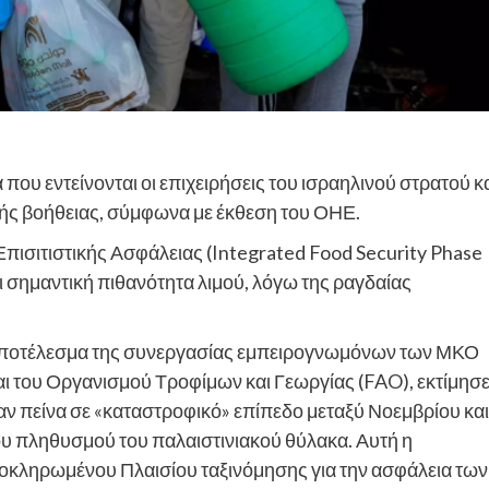
 που εντείνονται οι επιχειρήσεις του ισραηλινού στρατού κ
κής βοήθειας, σύμφωνα με έκθεση του ΟΗΕ.
ισιτιστικής Ασφάλειας (Integrated Food Security Phase
και σημαντική πιθανότητα λιμού, λόγω της ραγδαίας
 αποτέλεσμα της συνεργασίας εμπειρογνωμόνων των ΜΚΟ
ι του Οργανισμού Τροφίμων και Γεωργίας (FAO), εκτίμησ
ζαν πείνα σε «καταστροφικό» επίπεδο μεταξύ Νοεμβρίου και
του πληθυσμού του παλαιστινιακού θύλακα. Αυτή η
λοκληρωμένου Πλαισίου ταξινόμησης για την ασφάλεια των