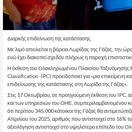
Διαρκής επιδείνωση της κατάστασης
Με λιμό απειλείται η βόρεια Λωρίδας της Γάζας, την ώρα
ενώ έχει διακοπεί σχεδόν πλήρως η παροχή επισιτιστι
Η έκθεση του Ολοκληρωμένου Πλαισίου Ταξινόμησης Επ
Classification -IPC) προειδοποιεί για «μια επικείμενη 
επιδείνωσης της κατάστασης στη Λωρίδα της Γάζας».
Στις 17 Οκτωβρίου, σε προηγούμενη έκθεση του IPC,
και των υπηρεσιών του ΟΗΕ, συμπεριλαμβανομένου κα
ότι περίπου 345.000 κάτοικοι της Γάζας θα αντιμετώπι
Απριλίου του 2025, αριθμός που αντιστοιχεί στο 16% 
αξιολόγηση αντιστοιχεί στο υψηλότερο επίπεδο του Ο