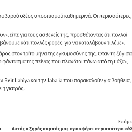
 σοβαρού οξέος υποσιτισμού καθημερινά. Οι περισσότερες
υν», είπε για τους ασθενείς της, προσθέτοντας ότι πολλοί
νουμε κάτι πολλές φορές, για να καταλάβουν τι λέμε».
ρος στον τρίτο μήνα της εγκυμοσύνης της. Οταν τη ζύγισα
το φάντασμα της πείνας που πλανάται πάνω από τη Γάζα»,
 Beit Lahiya και την Jabalia που παρακαλούν για βοήθεια,
 η γιατρός.
Επόμε
ι
Αυτός ο ξηρός καρπός μας προσφέρει περισσότερο κάλ