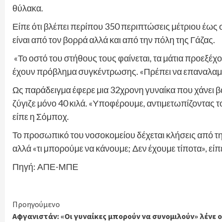
θύλακα.
Είπε ότι βλέπει περίπου 350 περιπτώσεις μέτριου έως
είναι από τον βορρά αλλά και από την πόλη της Γάζας.
«Το οστό του στήθους τους φαίνεται, τα μάτια προεξέχο
έχουν πρόβλημα συγκέντρωσης. «Πρέπει να επαναλαμβά
Ως παράδειγμα έφερε μια 32χρονη γυναίκα που χάνει βά
ζύγιζε μόνο 40 κιλά. «Υποφέρουμε, αντιμετωπίζοντας 
είπε η Σόμποχ.
Το προσωπικό του νοσοκομείου δέχεται κλήσεις από την
αλλά «τι μπορούμε να κάνουμε; Δεν έχουμε τίποτα», είπε
Πηγή: ΑΠΕ-ΜΠΕ
Continue
Προηγούμενο
Αφγανιστάν: «Οι γυναίκες μπορούν να συνομιλούν» λένε ο
Reading