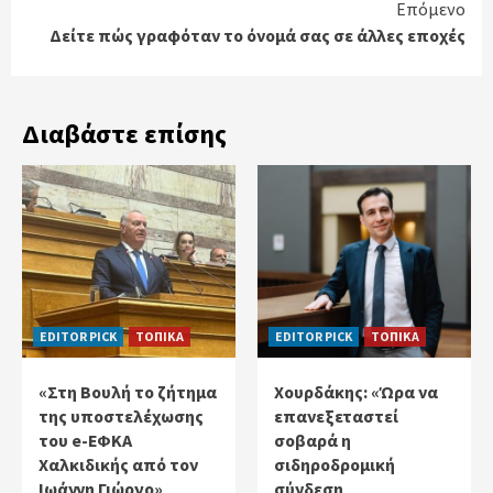
Επόμενο
Δείτε πώς γραφόταν το όνομά σας σε άλλες εποχές
Διαβάστε επίσης
EDITOR PICK
ΤΟΠΙΚΑ
EDITOR PICK
ΤΟΠΙΚΑ
«Στη Βουλή το ζήτημα
Χουρδάκης: «Ώρα να
της υποστελέχωσης
επανεξεταστεί
του e-ΕΦΚΑ
σοβαρά η
Χαλκιδικής από τον
σιδηροδρομική
Ιωάννη Γιώργο»
σύνδεση