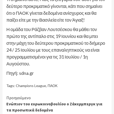
δεύτερο προκριματικό γίνονται, κάτι που σημαίνει
ότι ο ΠΑΟΚ γίνεται δεδομένα ανίσχυρος και θα
παίξει είτε με την Βασιλεία είτε τον Άγιαξ!
Η ομάδα του Ράζβαν Λουτσέσκου θα μάθει τον
πρώτο της αντίπαλο στις 19 Ιουνίου και θα μπει
στην μάχη του δεύτερου προκριματικού το διήμερο
24 / 25 Ιουλίου με τους επαναληπτικούς να είναι
προγραμματισμένοι για τις 31 Ιουλίου / 1η
Αυγούστου.
Πηγή: sdna.gr
Tags:
Champions League
,
ΠΑΟΚ
Continue
Προηγούμενο
Ενώπιον του ευρωκοινοβουλίου ο Ζάκερμπεργκ για
Reading
τα προσωπικά δεδομένα