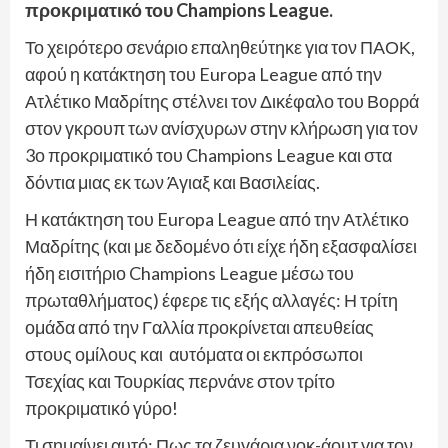
προκριματικό του Champions League.
Το χειρότερο σενάριο επαληθεύτηκε για τον ΠΑΟΚ,
αφού η κατάκτηση του Europa League από την
Ατλέτικο Μαδρίτης στέλνει τον Δικέφαλο του Βορρά
στον γκρουπ των ανίσχυρων στην κλήρωση για τον
3ο προκριματικό του Champions League και στα
δόντια μιας εκ των Άγιαξ και Βασιλείας.
Η κατάκτηση του Europa League από την Ατλέτικο
Μαδρίτης (και με δεδομένο ότι είχε ήδη εξασφαλίσει
ήδη εισιτήριο Champions League μέσω του
πρωταθλήματος) έφερε τις εξής αλλαγές: Η τρίτη
ομάδα από την Γαλλία προκρίνεται απευθείας
στους ομίλους και αυτόματα οι εκπρόσωποι
Τσεχίας και Τουρκίας περνάνε στον τρίτο
προκριματικό γύρο!
Τι σημαίνει αυτό; Πως τα ζευγάρια νοκ-άουτ για τον