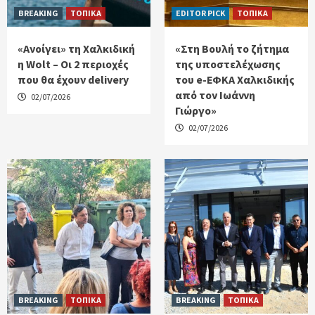
BREAKING
ΤΟΠΙΚΑ
EDITOR PICK
ΤΟΠΙΚΑ
«Ανοίγει» τη Χαλκιδική
«Στη Βουλή το ζήτημα
η Wolt – Οι 2 περιοχές
της υποστελέχωσης
που θα έχουν delivery
του e-ΕΦΚΑ Χαλκιδικής
από τον Ιωάννη
02/07/2026
Γιώργο»
02/07/2026
BREAKING
ΤΟΠΙΚΑ
BREAKING
ΤΟΠΙΚΑ