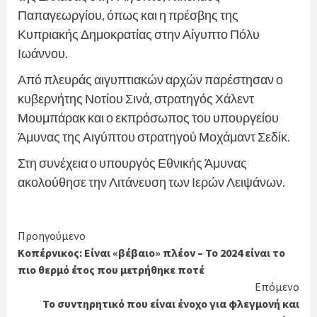
Παπαγεωργίου, όπως και η πρέσβης της
Κυπριακής Δημοκρατίας στην Αίγυπτο Πόλυ
Ιωάννου.
Από πλευράς αιγυπτιακών αρχών παρέστησαν ο
κυβερνήτης Νοτίου Σινά, στρατηγός Χάλεντ
Μουμπάρακ και ο εκπρόσωπος του υπουργείου
Άμυνας της Αιγύπτου στρατηγού Μοχάμαντ Σεδίκ.
Στη συνέχεια ο υπουργός Εθνικής Άμυνας
ακολούθησε την Λιτάνευση των Ιερών Λειψάνων.
Continue
Προηγούμενο
Κοπέρνικος: Είναι «βέβαιο» πλέον – Το 2024 είναι το
Reading
πιο θερμό έτος που μετρήθηκε ποτέ
Επόμενο
Το συντηρητικό που είναι ένοχο για φλεγμονή και