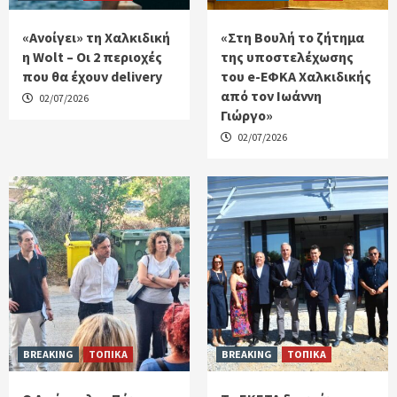
«Ανοίγει» τη Χαλκιδική
«Στη Βουλή το ζήτημα
η Wolt – Οι 2 περιοχές
της υποστελέχωσης
που θα έχουν delivery
του e-ΕΦΚΑ Χαλκιδικής
από τον Ιωάννη
02/07/2026
Γιώργο»
02/07/2026
BREAKING
ΤΟΠΙΚΑ
BREAKING
ΤΟΠΙΚΑ