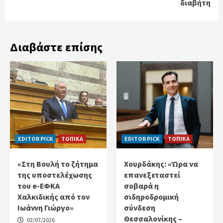
διαβήτη
Διαβάστε επίσης
EDITOR PICK
ΤΟΠΙΚΑ
EDITOR PICK
ΤΟΠΙΚΑ
«Στη Βουλή το ζήτημα
Χουρδάκης: «Ώρα να
της υποστελέχωσης
επανεξεταστεί
του e-ΕΦΚΑ
σοβαρά η
Χαλκιδικής από τον
σιδηροδρομική
Ιωάννη Γιώργο»
σύνδεση
Θεσσαλονίκης –
02/07/2026