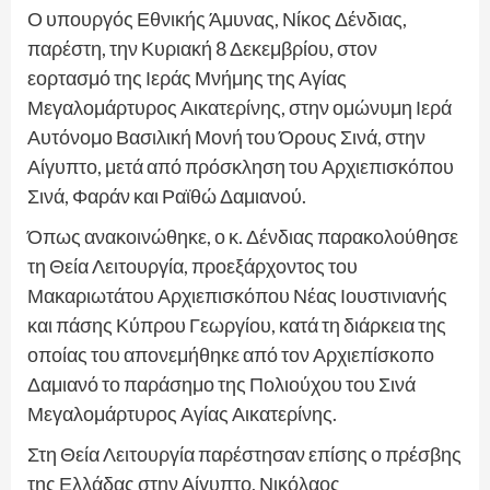
Ο υπουργός Εθνικής Άμυνας, Νίκος Δένδιας,
παρέστη, την Κυριακή 8 Δεκεμβρίου, στον
εορτασμό της Ιεράς Μνήμης της Αγίας
Μεγαλομάρτυρος Αικατερίνης, στην ομώνυμη Ιερά
Αυτόνομο Βασιλική Μονή του Όρους Σινά, στην
Αίγυπτο, μετά από πρόσκληση του Αρχιεπισκόπου
Σινά, Φαράν και Ραϊθώ Δαμιανού.
Όπως ανακοινώθηκε, ο κ. Δένδιας παρακολούθησε
τη Θεία Λειτουργία, προεξάρχοντος του
Μακαριωτάτου Αρχιεπισκόπου Νέας Ιουστινιανής
και πάσης Κύπρου Γεωργίου, κατά τη διάρκεια της
οποίας του απονεμήθηκε από τον Αρχιεπίσκοπο
Δαμιανό το παράσημο της Πολιούχου του Σινά
Μεγαλομάρτυρος Αγίας Αικατερίνης.
Στη Θεία Λειτουργία παρέστησαν επίσης ο πρέσβης
της Ελλάδας στην Αίγυπτο, Νικόλαος