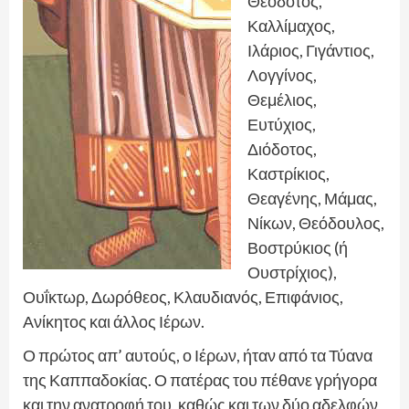
Θεόδοτος,
Καλλίμαχος,
Ιλάριος, Γιγάντιος,
Λογγίνος,
Θεμέλιος,
Ευτύχιος,
Διόδοτος,
Καστρίκιος,
Θεαγένης, Μάμας,
Νίκων, Θεόδουλος,
Βοστρύκιος (ή
Ουστρίχιος),
Ουΐκτωρ, Δωρόθεος, Κλαυδιανός, Επιφάνιος,
Ανίκητος και άλλος Ιέρων.
Ο πρώτος απ’ αυτούς, ο Ιέρων, ήταν από τα Τύανα
της Καππαδοκίας. Ο πατέρας του πέθανε γρήγορα
και την ανατροφή του, καθώς και των δύο αδελφών