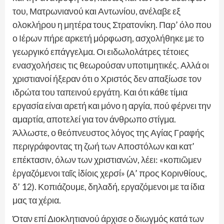
του, Ματρωνιανού και Αντωνίου, ανέλαβε εξ
ολοκλήρου η μητέρα τους Στρατονίκη. Παρ’ όλο που
ο Ιέρων πήρε αρκετή μόρφωση, ασχολήθηκε με το
γεωργικό επάγγελμα. Οι ειδωλολάτρες τέτοιες
ενασχολήσεις τις θεωρούσαν υποτιμητικές. Αλλά οι
χριστιανοί ήξεραν ότι ο Χριστός δεν απαξίωσε τον
ιδρώτα του ταπεινού εργάτη. Και ότι κάθε τίμια
εργασία είναι αρετή και μόνο η αργία, πού φέρνει την
αμαρτία, αποτελεί για τον άνθρωπο στίγμα.
Άλλωστε, ο θεόπνευστος λόγος της Αγίας Γραφής
περιγράφοντας τη ζωή των Αποστόλων και κατ’
επέκτασιν, όλων των χριστιανών, λέει: «κοπιῶμεν
ἐργαζόμενοι ταῖς ἰδίοις χερσί» (Α’ προς Κορινθίους,
δ’ 12). Κοπιάζουμε, δηλαδή, εργαζόμενοι με τα ίδια
μας τα χέρια.
Όταν επί Διοκλητιανού άρχισε ο διωγμός κατά των