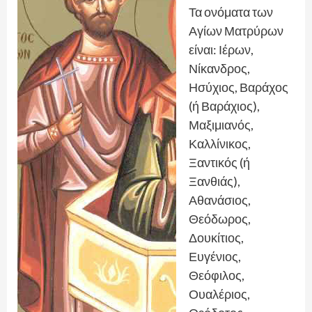
Τα ονόματα των
Αγίων Ματρύρων
είναι: Ιέρων,
Νίκανδρος,
Ησύχιος, Βαράχος
(ή Βαράχιος),
Μαξιμιανός,
Καλλίνικος,
Ξαντικός (ή
Ξανθιάς),
Αθανάσιος,
Θεόδωρος,
Δουκίτιος,
Ευγένιος,
Θεόφιλος,
Ουαλέριος,