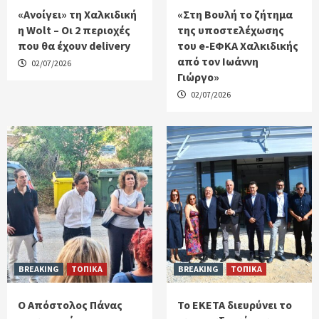
«Ανοίγει» τη Χαλκιδική
«Στη Βουλή το ζήτημα
η Wolt – Οι 2 περιοχές
της υποστελέχωσης
που θα έχουν delivery
του e-ΕΦΚΑ Χαλκιδικής
από τον Ιωάννη
02/07/2026
Γιώργο»
02/07/2026
BREAKING
ΤΟΠΙΚΑ
BREAKING
ΤΟΠΙΚΑ
Ο Απόστολος Πάνας
Το ΕΚΕΤΑ διευρύνει το