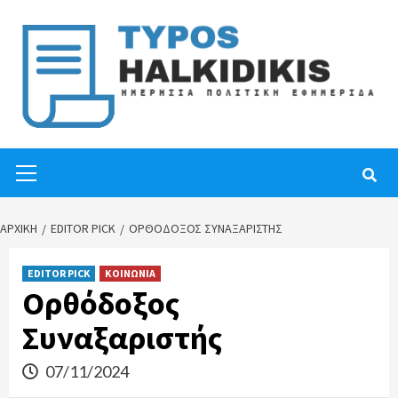
Skip
to
content
Primary
Menu
ΑΡΧΙΚΉ
EDITOR PICK
ΟΡΘΌΔΟΞΟΣ ΣΥΝΑΞΑΡΙΣΤΉΣ
EDITOR PICK
ΚΟΙΝΩΝΙΑ
Ορθόδοξος
Συναξαριστής
07/11/2024