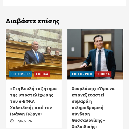
Διαβάστε επίσης
EDITOR PICK
ΤΟΠΙΚΑ
EDITOR PICK
ΤΟΠΙΚΑ
«Στη Βουλή το ζήτημα
Χουρδάκης: «Ώρα να
της υποστελέχωσης
επανεξεταστεί
του e-ΕΦΚΑ
σοβαρά η
Χαλκιδικής από τον
σιδηροδρομική
Ιωάννη Γιώργο»
σύνδεση
Θεσσαλονίκης –
02/07/2026
Χαλκιδικής»