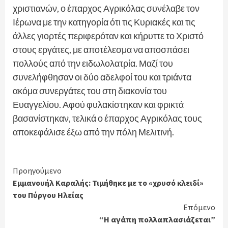
χριστιανών, ο έπαρχος Αγρικόλας συνέλαβε τον
Ιέρωνα με την κατηγορία ότι τις Κυριακές και τις
άλλες γιορτές περιφερόταν και κήρυττε το Χριστό
στους εργάτες, με αποτέλεσμα να αποσπάσει
πολλούς από την ειδωλολατρία. Μαζί του
συνελήφθησαν οι δύο αδελφοί του και τριάντα
ακόμα συνεργάτες του στη διακονία του
Ευαγγελίου. Αφού φυλακίστηκαν και φρικτά
βασανίστηκαν, τελικά ο έπαρχος Αγρικόλας τους
αποκεφάλισε έξω από την πόλη Μελιτινή.
Continue
Προηγούμενο
Εμμανουήλ Καραλής: Τιμήθηκε με το «χρυσό κλειδί»
Reading
του Πύργου Ηλείας
Επόμενο
“Η αγάπη πολλαπλασιάζεται”