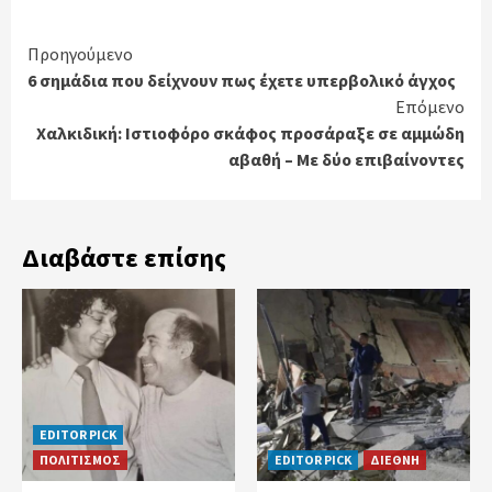
Continue
Προηγούμενο
6 σημάδια που δείχνουν πως έχετε υπερβολικό άγχος
Reading
Επόμενο
Χαλκιδική: Ιστιοφόρο σκάφος προσάραξε σε αμμώδη
αβαθή – Με δύο επιβαίνοντες
Διαβάστε επίσης
EDITOR PICK
ΠΟΛΙΤΙΣΜΟΣ
EDITOR PICK
ΔΙΕΘΝΗ