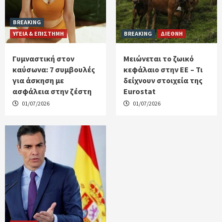
BREAKING
ΥΓΕΙΑ & ΕΠΙΣΤΗΜΗ
BREAKING
ΔΙΕΘΝΗ
Γυμναστική στον
Μειώνεται το ζωικό
καύσωνα: 7 συμβουλές
κεφάλαιο στην ΕΕ – Τι
για άσκηση με
δείχνουν στοιχεία της
ασφάλεια στην ζέστη
Eurostat
01/07/2026
01/07/2026