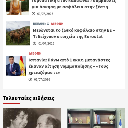
Γυμναστική στον καύσωνα: 7 συμβουλές
για άσκηση με ασφάλεια στην ζέστη
01/07/2026
BREAKING
ΔΙΕΘΝΗ
Μειώνεται το ζωικό κεφάλαιο στην ΕΕ –
Τι δείχνουν στοιχεία της Eurostat
01/07/2026
ΔΙΕΘΝΗ
Ισπανία: Πάνω από 1 εκατ. μετανάστες
έκαναν αίτηση νομιμοποίησης – «Τους
χρειαζόμαστε»
01/07/2026
Τελευταίες ειδήσεις