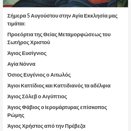
Σήμερα 5 Αυγούστου στην Αγία Εκκλησία μας
τιμάται:
Προεόρτια της Θείας Μεταμορφώσεως του
Σωτήρος Χριστού
Άγιος Ευσίγνιος
Αγία Νόννα
Όσιος Ευγένιος ο Αιτωλός
Άγιοι Καττίδιος και Καττιδιανός τα αδέλφια
Άγιος Σόλεβ ο Αιγύπτιος
Άγιος Φάβιος ο Ιερομάρτυρας επίσκοπος
Ρώμης
Άγιος Χρήστος από την Πρέβεζα