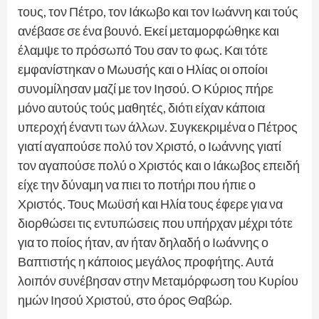
τους, τον Πέτρο, τον Ιάκωβο και τον Ιωάννη και τούς
ανέβασε σε ένα βουνό. Εκεί μεταμορφώθηκε και
έλαμψε το πρόσωπό Του σαν το φως. Και τότε
εμφανίστηκαν ο Μωυσής και ο Ηλίας οι οποίοι
συνομίλησαν μαζί με τον Ιησού. Ο Κύριος πήρε
μόνο αυτούς τούς μαθητές, διότι είχαν κάποια
υπεροχή έναντι των άλλων. Συγκεκριμένα ο Πέτρος
γιατί αγαπούσε πολύ τον Χριστό, ο Ιωάννης γιατί
τον αγαπούσε πολύ ο Χριστός και ο Ιάκωβος επειδή
είχε την δύναμη να πιει το ποτήρι που ήπιε ο
Χριστός. Τους Μωϋσή και Ηλία τους έφερε για να
διορθώσει τις εντυπώσεις που υπήρχαν μέχρι τότε
για το ποίος ήταν, αν ήταν δηλαδή ο Ιωάννης ο
Βαπτιστής η κάποιος μεγάλος προφήτης. Αυτά
λοιπόν συνέβησαν στην Μεταμόρφωση του Κυρίου
ημών Ιησού Χριστού, στο όρος Θαβώρ.