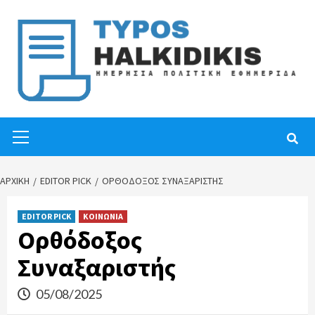
Skip
to
content
Primary
Menu
ΑΡΧΙΚΉ
EDITOR PICK
ΟΡΘΌΔΟΞΟΣ ΣΥΝΑΞΑΡΙΣΤΉΣ
EDITOR PICK
ΚΟΙΝΩΝΙΑ
Ορθόδοξος
Συναξαριστής
05/08/2025