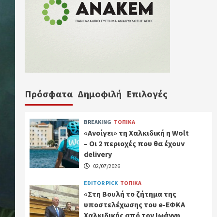
Πρόσφατα
Δημοφιλή
Επιλογές
BREAKING
ΤΟΠΙΚΑ
«Ανοίγει» τη Χαλκιδική η Wolt
– Οι 2 περιοχές που θα έχουν
delivery
02/07/2026
EDITOR PICK
ΤΟΠΙΚΑ
«Στη Βουλή το ζήτημα της
υποστελέχωσης του e-ΕΦΚΑ
Χαλκιδικής από τον Ιωάννη