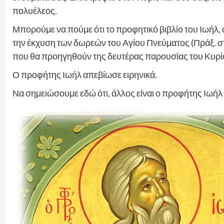
πολυέλεος.
Μπορούμε να πούμε ότι το προφητικό βιβλίο του Ιωήλ, 
την έκχυση των δωρεών του Αγίου Πνεύματος (Πράξ. στ’
που θα προηγηθούν της δευτέρας παρουσίας του Κυρί
Ο προφήτης Ιωήλ απεβίωσε ειρηνικά.
Να σημειώσουμε εδώ ότι, άλλος είναι ο προφήτης Ιωήλ