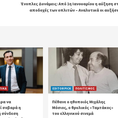
Ένοπλες Δυνάμεις: Από 1η Ιανουαρίου η αύξηση σ
αποδοχές των οπλιτών – Αναλυτικά οι αυξήσε
ΠΙΚΑ
EDITOR PICK
ΠΟΛΙΤΙΣΜΟΣ
Ώρα να
Πέθανε ο ηθοποιός Μιχάλης
ί σοβαρά η
Μόσιος, ο θρυλικός «Ταμτάκος»
ή σύνδεση
του ελληνικού σινεμά