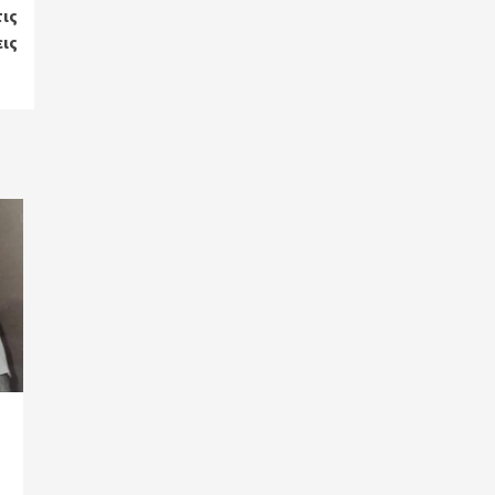
τις
ις