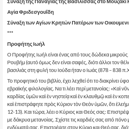
Σύναξη της Παναγίας της Βασίλισσας στο Μουζάκι
Αγία Φριδεσγουΐδη
Σύναξη των Αγίων Κρητών Πατέρων των Οικουμεν
***
Προφήτης Ιωήλ
Ο Προφήτης Ιωήλ είναι ένας από τους δώδεκα μικρούς
Ρουβήμ (αυτό όμως δεν είναι σαφές, διότι άλλοι τον θ
βασιλιάς στη φυλή του Ιούδα ήταν ο Ιωάς (878 – 838 π.Χ
Το προφητικό του βιβλίο, έχει λεχθεί ότι το διακρίνει 
εβραϊκής φιλολογίας. Να τι λέει περί μετανοίας: «Καὶ ν
καρδίας ὑμῶν καὶ ἐν νηστείᾳ καὶ ἐν κλαυθμῷ καὶ ἐν κοπ
καὶ ἐπιστράφητε πρὸς Κύριον τὸν Θεὸν ὑμῶν, ὅτι ἐλεήμ
12-13). Και τώρα, λέει ο Κύριος και Θεός σας: Επιστρέψτ
με δάκρυα μετανοίας. Σχίστε τις καρδιές σας από πόνο 
ενδύματά σας. Επιστρέψτε στον Κύριο και Θεό σας, διότ