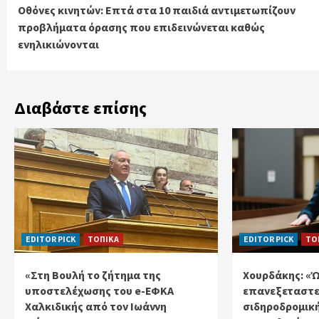
Οθόνες κινητών: Επτά στα 10 παιδιά αντιμετωπίζουν
Reading
προβλήματα όρασης που επιδεινώνεται καθώς
ενηλικιώνονται
Διαβάστε επίσης
EDITOR PICK
ΤΟΠΙΚΑ
EDITOR PICK
ΤΟ
«Στη Βουλή το ζήτημα της
Χουρδάκης: «
υποστελέχωσης του e-ΕΦΚΑ
επανεξεταστε
Χαλκιδικής από τον Ιωάννη
σιδηροδρομικ