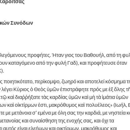
 Καρδίτσας
ικών Συνόδων
 λεγόμενους προφήτες. Ήταν γιος του Βαθουήλ, από τη φυ
έλουν καταγόμενο από την φυλή Γαδ), και προφήτευσε όταν
).
ύφος ποιητικότατο, περίκομψο, ζωηρό και αποτελεί κόσμημα τ
ῦν λέγει Κύριος ὁ Θεὸς ὑμῶν ἐπιστράφητε πρός με ἐξ ὅλης τ
ετῷ καὶ διαῤῥήξατε τὰς καρδίας ὑμῶν καὶ μὴ τὰ ἱμάτια ὑμῶν
ων καὶ οἰκτίρμων ἐστι, μακρόθυμος καὶ πολυέλεος» (Ιωήλ, 
ε με μετάνοια σ’ εμένα με όλη σας την καρδιά, με νηστεία κ
μετανοίας και συναίσθηση της ενοχής σας, και όχι τα
ι αυτός είναι ελεήμων και οικτίρμων, μακρόθυμος και