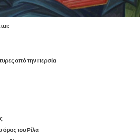
ται:
ρτυρες από την Περσία
ς
 όρος του Ρίλα