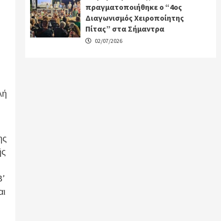
πραγματοποιήθηκε ο “4ος
Διαγωνισμός Χειροποίητης
Πίτας” στα Σήμαντρα
02/07/2026
λή
ης
ῆς
Β’
αι