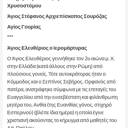
Χρυσοστόμου
Άγιος Στέφανος Αρχιεπίσκοπος Σουρόζας
Αγίος Γουρίας
***
Άγιος Ελευθέριος ο Ιερομάρτυρας
Ο Άγιος Ελευθέριος γεννήθηκε τον 2o αιώνα μ. Χ.
στην Ελλάδα (κατά άλλους στην Ρώμη) από
πλούσιους γονείς. Τότε αυτοκράτορας ήταν ο
Κόμμοδος και ο Σεπτίνος Σεβήρος. Ορφανός από
πατέρα, ανατράφηκε σύμφωνα με τις επιταγές του
Ευαγγελίου από την ευσεβέστατη και φιλάνθρωπη
μητέρα του, Ανθία (της Ευανθίας γόνος, στιχηρό
Εσπερινού) (βλέπε ίδια ημέρα) η οποία έγινε
χριστιανή ακούοντας το κήρυγμα από μαθητές του
Απ. Παύλου.