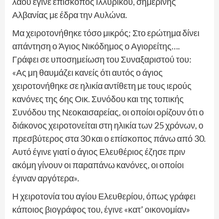
λαού έγινε επίσκοπος Ιλλυρικού, σημερινής
Αλβανίας με έδρα την Αυλώνα.
Μα χειροτονήθηκε τόσο μικρός; Στο ερώτημα δίνει
απάντηση ο Άγιος Νικόδημος ο Αγιορείτης….
Γράφει σε υποσημείωση του Συναξαριστού του:
«Ας μη θαυμάζει κανείς ότι αυτός ο άγιος
χειροτονήθηκε σε ηλικία αντίθετη με τους ιερούς
κανόνες της 6ης Οικ. Συνόδου και της τοπικής
Συνόδου της Νεοκαισαρείας, οι οποίοι ορίζουν ότι ο
διάκονος χειροτονείται στη ηλικία των 25 χρόνων, ο
πρεσβύτερος στα 30 και ο επίσκοπος πάνω από 30.
Αυτό έγινε γιατί ο άγιος Ελευθέριος έζησε πριν
ακόμη γίνουν οι παραπάνω κανόνες, οι οποίοι
έγιναν αργότερα».
Η χειροτονία του αγίου Ελευθερίου, όπως γράφει
κάποιος βιογράφος του, έγινε «κατ’ οικονομίαν»