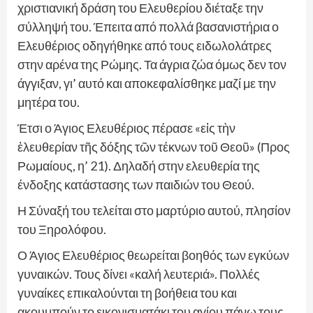
χριστιανική δράση του Ελευθερίου διέταξε την
σύλληψή του. Έπειτα από πολλά βασανιστήρια ο
Ελευθέριος οδηγήθηκε από τους ειδωλολάτρες
στην αρένα της Ρώμης. Τα άγρια ζώα όμως δεν τον
άγγιξαν, γι’ αυτό και αποκεφαλίσθηκε μαζί με την
μητέρα του.
Έτσι ο Άγιος Ελευθέριος πέρασε «εἰς τὴν
ἐλευθερίαν τῆς δόξης τῶν τέκνων τοῦ Θεοῦ» (Προς
Ρωμαίους, η’ 21). Δηλαδή στην ελευθερία της
ένδοξης κατάστασης των παιδιών του Θεού.
Η Σύναξή του τελείται στο μαρτύριο αυτού, πλησίον
του Ξηρολόφου.
Ο Άγιος Ελευθέριος θεωρείται βοηθός των εγκύων
γυναικών. Τους δίνει «καλή λευτεριά». Πολλές
γυναίκες επικαλούνται τη βοήθεια του και
ακουμπούν το εικονισματάκι του αγίου πάνω τους.