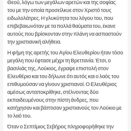
Θεού, λόγω των μεγάλων αρετών και της σοφίας
του με την οποία προσείλκυε στον Χριστό τους
ειδωλολάτρες. Η γλυκύτητα του λόγου του, που
επιβεβαιωνόταν με τα πολλά θαύματα του, έκανε
αυτούς που βρίσκονταν στην πλάνη να ασπαστούν
την χριστιανική αλήθεια.
Η φήμη της αρετής του Αγίου Ελευθερίου ήταν τόσο
μεγάλη που έφτασε μέχρι τη Βρεττανία. Έτσι, ο
βασιλιάς της, Λούκιος, έγραψε επιστολή στον
Ελευθέριο και του δήλωνε ότι αυτός και ο λαός του
επιθυμούσαν να γίνουν χριστιανοί. Ο Ελευθέριος
αμέσως ανταποκρίθηκε, στέλνοντας δύο
εκπαιδευμένους στην πίστη άνδρες, που
κατήχησαν και βάπτισαν χριστιανούς τον Λούκιο με
το λαό του.
Όταν ο Σεπτίμιος Σεβήρος πληροφορήθηκε την