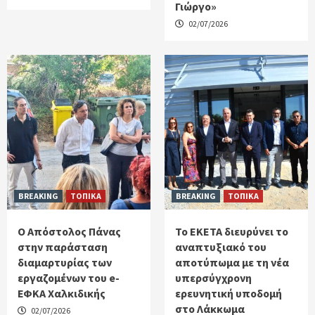
Γιώργο»
02/07/2026
BREAKING
ΤΟΠΙΚΑ
BREAKING
ΤΟΠΙΚΑ
Ο Απόστολος Πάνας
Το ΕΚΕΤΑ διευρύνει το
στην παράσταση
αναπτυξιακό του
διαμαρτυρίας των
αποτύπωμα με τη νέα
εργαζομένων του e-
υπερσύγχρονη
ΕΦΚΑ Χαλκιδικής
ερευνητική υποδομή
στο Λάκκωμα
02/07/2026