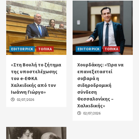
EDITOR PICK
ΤΟΠΙΚΑ
EDITOR PICK
ΤΟΠΙΚΑ
«Στη Βουλή το ζήτημα
Χουρδάκης: «Ώρα να
της υποστελέχωσης
επανεξεταστεί
του e-ΕΦΚΑ
σοβαρά η
Χαλκιδικής από τον
σιδηροδρομική
Ιωάννη Γιώργο»
σύνδεση
Θεσσαλονίκης –
02/07/2026
Χαλκιδικής»
02/07/2026