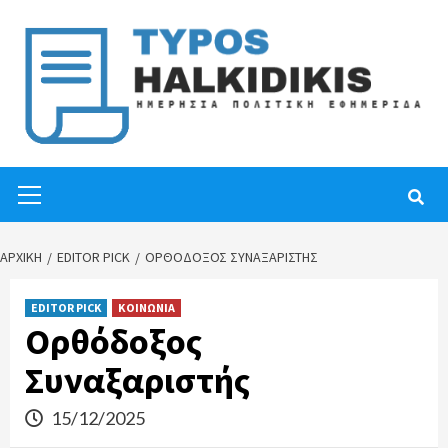
Skip
to
content
Primary
Menu
ΑΡΧΙΚΉ
EDITOR PICK
ΟΡΘΌΔΟΞΟΣ ΣΥΝΑΞΑΡΙΣΤΉΣ
EDITOR PICK
ΚΟΙΝΩΝΙΑ
Ορθόδοξος
Συναξαριστής
15/12/2025