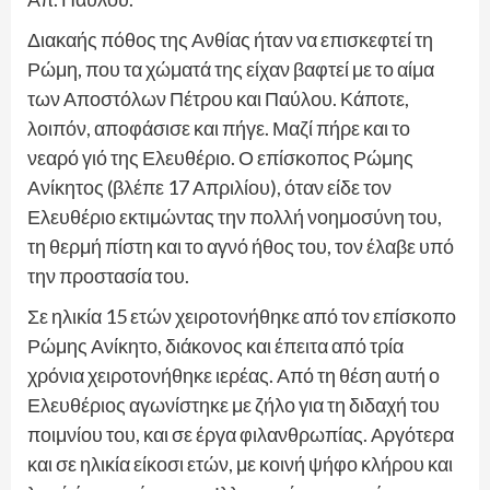
Διακαής πόθος της Ανθίας ήταν να επισκεφτεί τη
Ρώμη, που τα χώματά της είχαν βαφτεί με το αίμα
των Αποστόλων Πέτρου και Παύλου. Κάποτε,
λοιπόν, αποφάσισε και πήγε. Μαζί πήρε και το
νεαρό γιό της Ελευθέριο. Ο επίσκοπος Ρώμης
Ανίκητος (βλέπε 17 Απριλίου), όταν είδε τον
Ελευθέριο εκτιμώντας την πολλή νοημοσύνη του,
τη θερμή πίστη και το αγνό ήθος του, τον έλαβε υπό
την προστασία του.
Σε ηλικία 15 ετών χειροτονήθηκε από τον επίσκοπο
Ρώμης Ανίκητο, διάκονος και έπειτα από τρία
χρόνια χειροτονήθηκε ιερέας. Από τη θέση αυτή ο
Ελευθέριος αγωνίστηκε με ζήλο για τη διδαχή του
ποιμνίου του, και σε έργα φιλανθρωπίας. Αργότερα
και σε ηλικία είκοσι ετών, με κοινή ψήφο κλήρου και