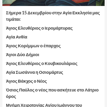
Σήμερα 15 Δεκεμβρίου στην Αγία Εκκλησία μας
τιμάται:
Άγιος Ελευθέριος ο Ιερομάρτυρας
Αγία Ανθία
Άγιος Κορέμμων ο έπαρχος
Άγιοι Δύο Δήμιοι
Άγιος Ελευθέριος ο Κουβικουλάριος
Αγία Σωσάννα η Οσιομάρτυς
Άγιος Βάκχος ο Νέος
Όσιος Παύλος ο νέος που ασκήτευε στο Λάτριο
όρος
Μνήμη Χειροτονίας Αγίου Ιωάννου του