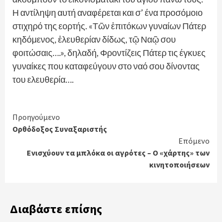
Η αντίληψη αυτή αναφέρεται και σ’ ένα προσόμοιο
στιχηρό της εορτής. «Τῶν ἐπιτόκων γυναίων Πάτερ
κηδόμενος, ἐλευθερίαν δίδως, τῷ Ναῷ σου
φοιτώσαις….», δηλαδή, Φροντίζεις Πάτερ τις έγκυες
γυναίκες που καταφεύγουν στο ναό σου δίνοντας
του ελευθερία….
Continue
Προηγούμενο
Ορθόδοξος Συναξαριστής
Reading
Επόμενο
Ενισχύουν τα μπλόκα οι αγρότες – Ο «χάρτης» των
κινητοποιήσεων
Διαβάστε επίσης